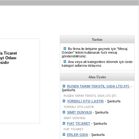
Yardım
Bu firma ile iletişime geçmek için "Mesaj
Gönder" linkini kullanarak hızlı mesaj
a Ticaret
gönderebilirsiniz.
yi Odası
Ana veya alt kategorilere dönmek için üstte
sidir
kategori adlarına tıklayınız.
Altın Üyeler
RUŞEN TARIM TEKSTİL GIDA LTD.ŞTİ.
-
Şanlıurfa
RUŞEN TARIM TEKSTİL GIDA LTD.ŞTİ.
YÜREKLİ OTO LASTİK
- Şanlıurfa
YÜREKLİ OTO LASTİK
SİMİT DÜNYASI
- Şanlıurfa
SİMİT DÜNYASI
FIAT TİCARET
- Şanlıurfa
FIAT TİCARET
ERLER GIDA
- Şanlıurfa