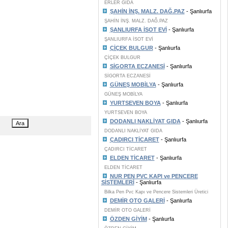
ERLER GIDA
ŞAHİN İNŞ. MALZ. DAĞ.PAZ
- Şanlıurfa
ŞAHİN İNŞ. MALZ. DAĞ.PAZ
ŞANLIURFA İSOT EVİ
- Şanlıurfa
ŞANLIURFA İSOT EVİ
ÇİÇEK BULGUR
- Şanlıurfa
ÇİÇEK BULGUR
SİGORTA ECZANESİ
- Şanlıurfa
SİGORTA ECZANESİ
GÜNEŞ MOBİLYA
- Şanlıurfa
GÜNEŞ MOBİLYA
YURTSEVEN BOYA
- Şanlıurfa
YURTSEVEN BOYA
DODANLI NAKLİYAT GIDA
- Şanlıurfa
DODANLI NAKLİYAT GIDA
ÇADIRCI TİCARET
- Şanlıurfa
ÇADIRCI TİCARET
ELDEN TİCARET
- Şanlıurfa
ELDEN TİCARET
NUR PEN PVC KAPI ve PENCERE
SİSTEMLERİ
- Şanlıurfa
Bilka Pen Pvc Kapı ve Pencere Sistemleri Üretici
DEMİR OTO GALERİ
- Şanlıurfa
DEMİR OTO GALERİ
ÖZDEN GİYİM
- Şanlıurfa