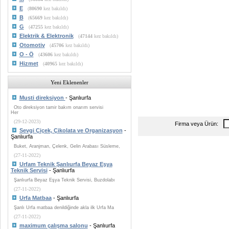
E
(
80690
kez bakıldı)
B
(
65669
kez bakıldı)
G
(
47255
kez bakıldı)
Elektrik & Elektronik
(
47144
kez bakıldı)
Otomotiv
(
45706
kez bakıldı)
O - Ö
(
43606
kez bakıldı)
Hizmet
(
40965
kez bakıldı)
Yeni Eklenenler
Musti direksiyon
- Şanlıurfa
Oto direksiyon tamir bakım onarım servisi
Her
(29-12-2023)
Firma veya Ürün:
Sevgi Çiçek, Çikolata ve Organizasyon
-
Şanlıurfa
Buket, Aranjman, Çelenk, Gelin Arabası Süsleme,
(27-11-2022)
Urfam Teknik Şanlıurfa Beyaz Eşya
Teknik Servisi
- Şanlıurfa
Şanlıurfa Beyaz Eşya Teknik Servisi, Buzdolabı
(27-11-2022)
Urfa Matbaa
- Şanlıurfa
Şanlı Urfa matbaa denildiğinde akla ilk Urfa Ma
(27-11-2022)
maximum çalışma salonu
- Şanlıurfa