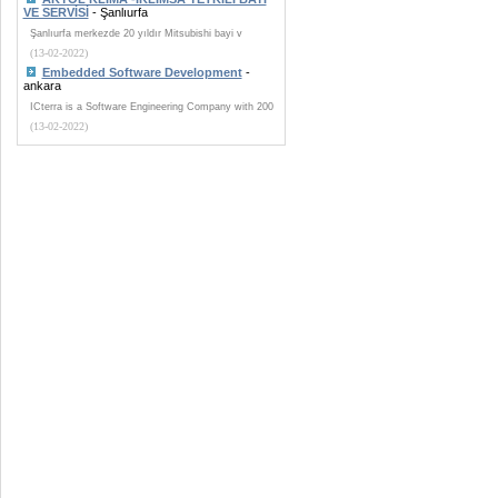
VE SERVİSİ
- Şanlıurfa
Şanlıurfa merkezde 20 yıldır Mitsubishi bayi v
(13-02-2022)
Embedded Software Development
-
ankara
ICterra is a Software Engineering Company with 200
(13-02-2022)