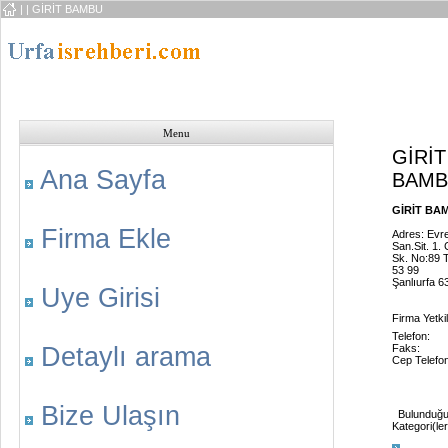
|
| GİRİT BAMBU
Menu
GİRİT
Ana Sayfa
BAMB
GİRİT BAM
Firma Ekle
Adres: Evr
San.Sit. 1. 
Sk. No:89 T
53 99
Şanlıurfa 6
Uye Girisi
Firma Yetkil
Telefon:
Detaylı arama
Faks:
Cep Telefo
Bize Ulaşın
Bulunduğ
Kategori(ler