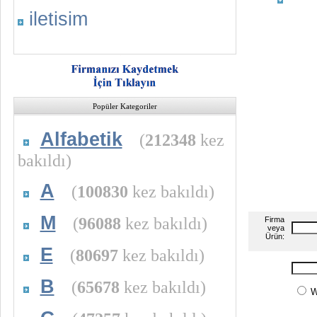
iletisim
Popüler Kategoriler
Alfabetik
(
212348
kez
bakıldı)
A
(
100830
kez bakıldı)
M
(
96088
kez bakıldı)
Firma
veya
Ürün:
E
(
80697
kez bakıldı)
B
(
65678
kez bakıldı)
W