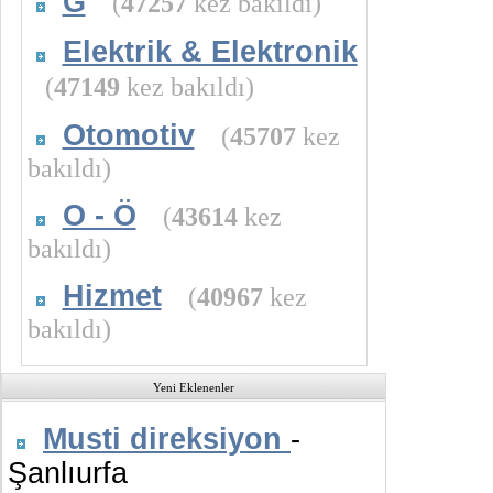
G
(
47257
kez bakıldı)
Elektrik & Elektronik
(
47149
kez bakıldı)
Otomotiv
(
45707
kez
bakıldı)
O - Ö
(
43614
kez
bakıldı)
Hizmet
(
40967
kez
bakıldı)
Yeni Eklenenler
Musti direksiyon
-
Şanlıurfa