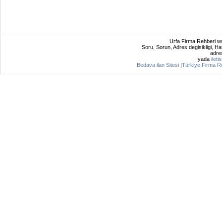
Urfa Firma Rehberi ww
Soru, Sorun, Adres degisikligi, Hat
adres
yada
ileti
Bedava ilan Sitesi
|
Türkiye Firma R