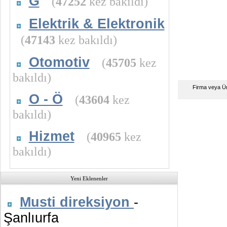
G
(
47252
kez bakıldı)
Elektrik & Elektronik
(
47143
kez bakıldı)
Otomotiv
(
45705
kez
bakıldı)
Firma veya Ü
O - Ö
(
43604
kez
bakıldı)
Hizmet
(
40965
kez
bakıldı)
Yeni Eklenenler
Musti direksiyon
-
Şanlıurfa