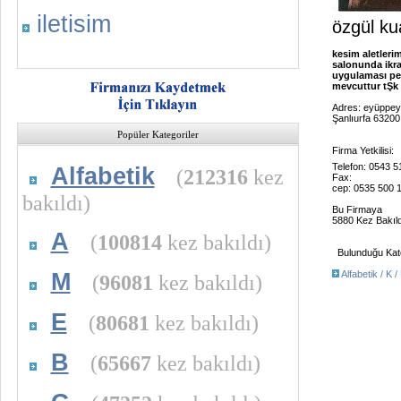
iletisim
özgül ku
kesim aletleri
salonunda ikram
uygulaması pe
mevcuttur tŞk l
Adres: eyüppey
Şanlıurfa 63200
Popüler Kategoriler
Firma Yetkilisi:
Telefon: 0543 5
Alfabetik
(
212316
kez
Fax:
cep: 0535 500 
bakıldı)
Bu Firmaya
5880 Kez Bakıld
A
(
100814
kez bakıldı)
Bulunduğu Kate
M
Alfabetik / K /
(
96081
kez bakıldı)
E
(
80681
kez bakıldı)
B
(
65667
kez bakıldı)