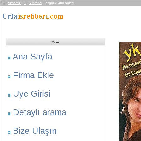
|
Alfabetik
|
K
|
Kuaförler
| özgül kuafür salonu
Menu
Ana Sayfa
Firma Ekle
Uye Girisi
Detaylı arama
Bize Ulaşın