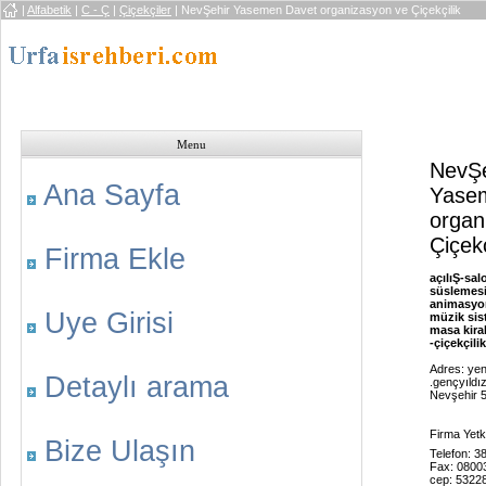
|
Alfabetik
|
C - Ç
|
Çiçekçiler
| NevŞehir Yasemen Davet organizasyon ve Çiçekçilik
Menu
NevŞe
Ana Sayfa
Yase
organ
Çiçekç
Firma Ekle
açılıŞ-sa
süslemesi
animasyon
Uye Girisi
müzik sist
masa kira
-çiçekçilik 
Adres: yen
Detaylı arama
.gençyıldı
Nevşehir 
Firma Yetki
Bize Ulaşın
Telefon: 
Fax: 08003
cep: 5322