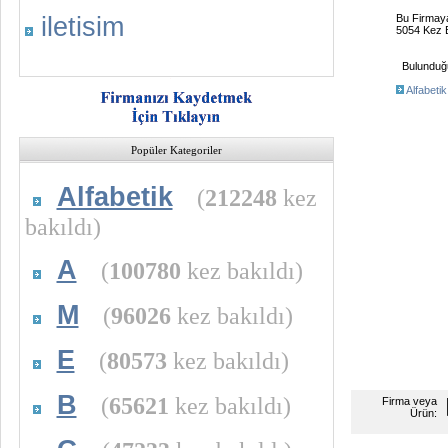
iletisim
Bu Firmay
5054 Kez B
Bulunduğu 
Alfabetik
Popüler Kategoriler
Alfabetik
(
212248
kez
bakıldı)
A
(
100780
kez bakıldı)
M
(
96026
kez bakıldı)
E
(
80573
kez bakıldı)
B
(
65621
kez bakıldı)
Firma veya
Ürün: