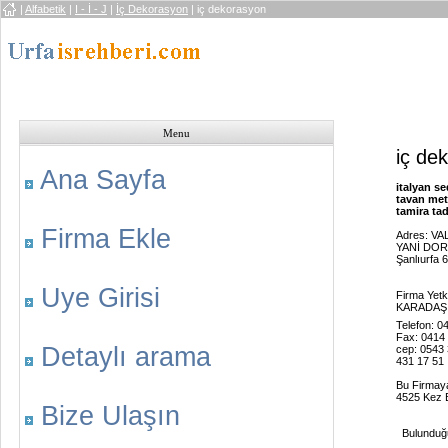
|
Alfabetik
|
I - İ - J
|
İç Dekorasyon
| iç dekorasyon
Menu
iç de
Ana Sayfa
italyan s
tavan met
tamira tadi
Firma Ekle
Adres: VA
YANİ DOR
Şanlıurfa 
Uye Girisi
Firma Yet
KARADAŞ
Telefon: 0
Fax: 0414
Detaylı arama
cep: 0543 
431 17 51
Bu Firmay
4525 Kez B
Bize Ulaşın
Bulunduğu 