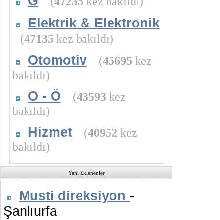
G
(
47235
kez bakıldı)
Elektrik & Elektronik
(
47135
kez bakıldı)
Otomotiv
(
45695
kez
bakıldı)
O - Ö
(
43593
kez
bakıldı)
Hizmet
(
40952
kez
bakıldı)
Yeni Eklenenler
Musti direksiyon
-
Şanlıurfa