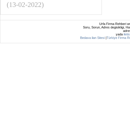
(13-02-2022)
Urfa Firma Rehberi ww
Soru, Sorun, Adres degisikligi, Hat
adres
yada
ileti
Bedava ilan Sitesi
|
Türkiye Firma R