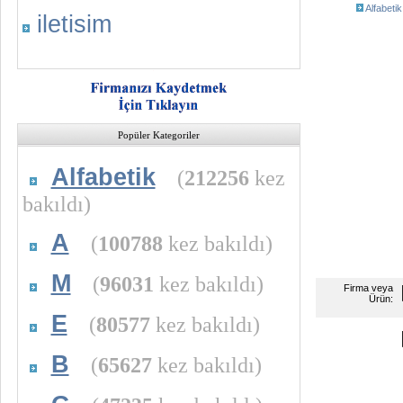
Alfabetik
iletisim
Popüler Kategoriler
Alfabetik
(
212256
kez
bakıldı)
A
(
100788
kez bakıldı)
M
(
96031
kez bakıldı)
Firma veya
Ürün:
E
(
80577
kez bakıldı)
B
(
65627
kez bakıldı)