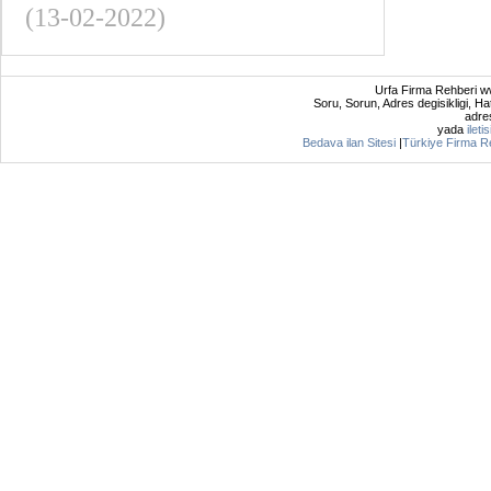
(13-02-2022)
Urfa Firma Rehberi ww
Soru, Sorun, Adres degisikligi, Hat
adres
yada
ileti
Bedava ilan Sitesi
|
Türkiye Firma R