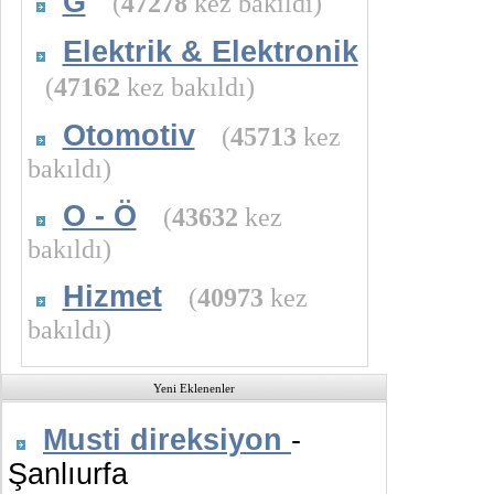
G
(
47278
kez bakıldı)
Elektrik & Elektronik
(
47162
kez bakıldı)
Otomotiv
(
45713
kez
bakıldı)
O - Ö
(
43632
kez
bakıldı)
Hizmet
(
40973
kez
bakıldı)
Yeni Eklenenler
Musti direksiyon
-
Şanlıurfa