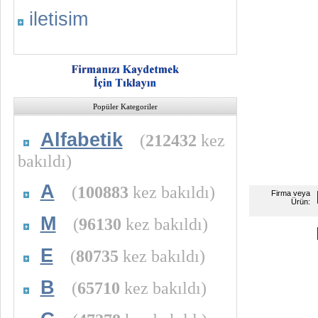
iletisim
Popüler Kategoriler
Alfabetik
(
212432
kez
bakıldı)
A
(
100883
kez bakıldı)
Firma veya
Ürün:
M
(
96130
kez bakıldı)
E
(
80735
kez bakıldı)
B
(
65710
kez bakıldı)