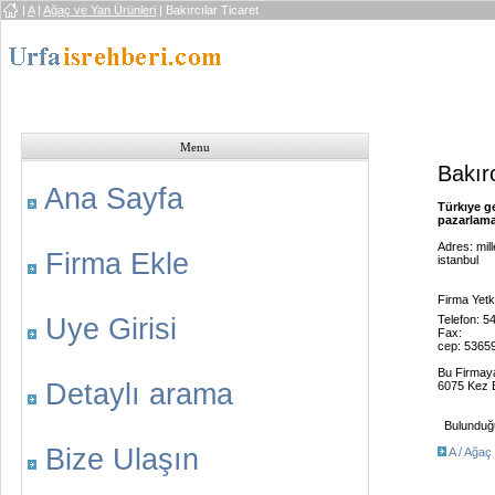
|
A
|
Ağaç ve Yan Ürünleri
| Bakırcılar Ticaret
Menu
Bakırc
Ana Sayfa
Türkıye g
pazarlama 
Adres: mill
Firma Ekle
istanbul
Firma Yetki
Uye Girisi
Telefon: 
Fax:
cep: 5365
Bu Firmay
Detaylı arama
6075 Kez B
Bulunduğu 
Bize Ulaşın
A / Ağaç