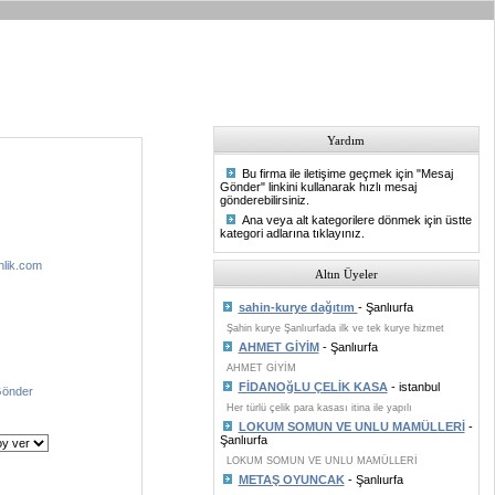
Yardım
Bu firma ile iletişime geçmek için "Mesaj
Gönder" linkini kullanarak hızlı mesaj
gönderebilirsiniz.
Ana veya alt kategorilere dönmek için üstte
kategori adlarına tıklayınız.
nlik.com
Altın Üyeler
sahin-kurye dağıtım
- Şanlıurfa
Şahin kurye Şanlıurfada ilk ve tek kurye hizmet
AHMET GİYİM
- Şanlıurfa
AHMET GİYİM
FİDANOğLU ÇELİK KASA
- istanbul
Gönder
Her türlü çelik para kasası itina ile yapılı
LOKUM SOMUN VE UNLU MAMÜLLERİ
-
Şanlıurfa
LOKUM SOMUN VE UNLU MAMÜLLERİ
METAŞ OYUNCAK
- Şanlıurfa