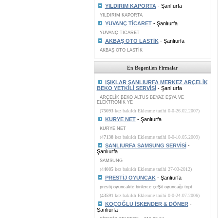
YILDIRIM KAPORTA
- Şanlıurfa
YILDIRIM KAPORTA
YUVANÇ TİCARET
- Şanlıurfa
YUVANÇ TİCARET
AKBAŞ OTO LASTİK
- Şanlıurfa
AKBAŞ OTO LASTİK
En Begenilen Firmalar
IŞIKLAR ŞANLIURFA MERKEZ ARÇELİK
BEKO YETKİLİ SERVİSİ
- Şanlıurfa
ARÇELİK BEKO ALTUS BEYAZ EŞYA VE
ELEKTRONİK YE
(
75093
kez bakıldı Eklenme tarihi 0-0-26.02.2007)
KURYE NET
- Şanlıurfa
KURYE NET
(
47138
kez bakıldı Eklenme tarihi 0-0-10.05.2009)
ŞANLIURFA SAMSUNG SERVİSİ
-
Şanlıurfa
SAMSUNG
(
44085
kez bakıldı Eklenme tarihi 27-03-2012)
PRESTİJ OYUNCAK
- Şanlıurfa
prestij oyuncakte binlerce çeŞit oyuncağı topt
(
43591
kez bakıldı Eklenme tarihi 0-0-24.07.2006)
KOÇOĞLU İSKENDER & DÖNER
-
Şanlıurfa