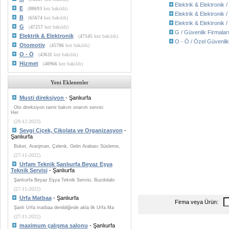
Elektrik & Elektronik / 
E
(
80693
kez bakıldı)
Elektrik & Elektronik 
B
(
65674
kez bakıldı)
Elektrik & Elektronik /
G
(
47257
kez bakıldı)
G / Güvenlik Firmalar
Elektrik & Elektronik
(
47145
kez bakıldı)
O - Ö / Özel Güvenlik
Otomotiv
(
45706
kez bakıldı)
O - Ö
(
43611
kez bakıldı)
Hizmet
(
40966
kez bakıldı)
Yeni Eklenenler
Musti direksiyon
- Şanlıurfa
Oto direksiyon tamir bakım onarım servisi
Her
(29-12-2023)
Sevgi Çiçek, Çikolata ve Organizasyon
-
Şanlıurfa
Buket, Aranjman, Çelenk, Gelin Arabası Süsleme,
(27-11-2022)
Urfam Teknik Şanlıurfa Beyaz Eşya
Teknik Servisi
- Şanlıurfa
Şanlıurfa Beyaz Eşya Teknik Servisi, Buzdolabı
(27-11-2022)
Urfa Matbaa
- Şanlıurfa
Firma veya Ürün:
Şanlı Urfa matbaa denildiğinde akla ilk Urfa Ma
(27-11-2022)
maximum çalışma salonu
- Şanlıurfa