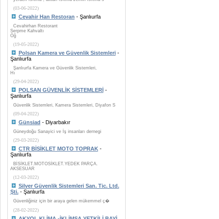
(03-06-2022)
Cevahir Han Restoran
- Şanlıurfa
Cevahirhan Restorant
Serpme Kahvaltı
Öğ
(19-05-2022)
Polsan Kamera ve Güvenlik Sistemleri
-
Şanlıurfa
Şanlıurfa Kamera ve Güvenlik Sistemleri,
Hı
(29-04-2022)
POLSAN GÜVENLİK SİSTEMLERİ
-
Şanlıurfa
Güvenlik Sistemleri, Kamera Sistemleri, Diyafon S
(09-04-2022)
Günsiad
- Diyarbakır
Güneydoğu Sanayici ve İş insanları dernegi
(29-03-2022)
CTR BİSİKLET MOTO TOPRAK
-
Şanlıurfa
BİSİKLET.MOTOSİKLET.YEDEK PARÇA.
AKSESUAR
(12-03-2022)
Silver Güvenlik Sistemleri San. Tic. Ltd.
Şti.
- Şanlıurfa
Güvenliğiniz için bir araya gelen mükemmel ç�
(28-02-2022)
AKYOL KLİMA -İKLİMSA YETKİLİ BAYİ