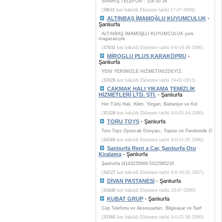
SİPARİŞ TELEFON : 316 00 34
(
38611
kez bakıldı Eklenme tarihi 17-07-2009)
ALTINBAŞ İMAMOğLU KUYUMCULUK
-
Şanlıurfa
ALTINBAŞ İMAMOğLU KUYUMCULUK yeni
magazasıyla
(
37831
kez bakıldı Eklenme tarihi 0-0-18.08.2006)
MİROGLU PLUS KARAKÖPRÜ
-
Şanlıurfa
YENİ YERİMİZLE HİZMETİNİZDEYİZ.
(
35928
kez bakıldı Eklenme tarihi 24-02-2013)
ÇAKMAK HALI YIKAMA TEMİZLİK
HİZMETLERİ LTD. ŞTİ.
- Şanlıurfa
Her Türlü Halı, Kilim, Yorgan, Battaniye ve Kol
(
35320
kez bakıldı Eklenme tarihi 0-0-05.04.2006)
TORU TOYS
- Şanlıurfa
Toru Toys Oyuncak Dünyası, Toptan ve Parekende O
(
34560
kez bakıldı Eklenme tarihi 0-0-11.05.2006)
Şanlıurfa Rent a Car, Şanlıurfa Oto
Kiralama
- Şanlıurfa
Şanlıurfa (4143155666-5322565216
(
34527
kez bakıldı Eklenme tarihi 0-0-16.02.2007)
DİVAN PASTANESİ
- Şanlıurfa
(
33440
kez bakıldı Eklenme tarihi 20-07-2009)
KUBAT GRUP
- Şanlıurfa
Cep Telefonu ve Aksesuarları, Bilgisayar ve Sarf
(
33166
kez bakıldı Eklenme tarihi 0-0-25.08.2006)