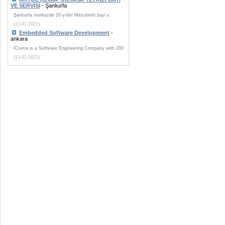
VE SERVİSİ
- Şanlıurfa
Şanlıurfa merkezde 20 yıldır Mitsubishi bayi v
(13-02-2022)
Embedded Software Development
-
ankara
ICterra is a Software Engineering Company with 200
(13-02-2022)