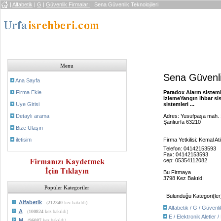
|
Alfabetik
|
G
|
Güvenlik Firmaları
| Sena Güvenlik Teknolojileri
Menu
Sena Güvenlik
Ana Sayfa
Firma Ekle
Paradox Alarm sistemle
izlemeYangın ihbar si
Uye Girisi
sistemleri ...
Detaylı arama
Adres: Yusufpaşa mah. 
Şanlıurfa 63210
Bize Ulaşın
iletisim
Firma Yetkilisi: Kemal Ati
Telefon: 04142153593
Fax: 04142153593
cep: 05354112082
Bu Firmaya
3798 Kez Bakıldı
Popüler Kategoriler
Bulunduğu Kategori(ler
Alfabetik
(
212340
kez bakıldı)
Alfabetik / G / Güvenli
A
(
100824
kez bakıldı)
E / Elektronik Aletler 
M
(
96087
kez bakıldı)