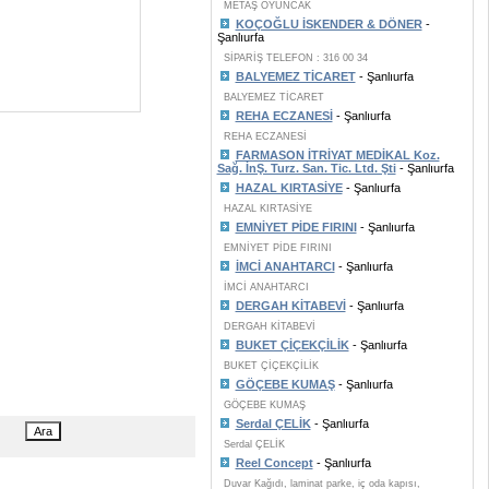
METAŞ OYUNCAK
KOÇOĞLU İSKENDER & DÖNER
-
Şanlıurfa
SİPARİŞ TELEFON : 316 00 34
BALYEMEZ TİCARET
- Şanlıurfa
BALYEMEZ TİCARET
REHA ECZANESİ
- Şanlıurfa
REHA ECZANESİ
FARMASON İTRİYAT MEDİKAL Koz.
Sağ. İnŞ. Turz. San. Tic. Ltd. Şti
- Şanlıurfa
HAZAL KIRTASİYE
- Şanlıurfa
HAZAL KIRTASİYE
EMNİYET PİDE FIRINI
- Şanlıurfa
EMNİYET PİDE FIRINI
İMCİ ANAHTARCI
- Şanlıurfa
İMCİ ANAHTARCI
DERGAH KİTABEVİ
- Şanlıurfa
DERGAH KİTABEVİ
BUKET ÇİÇEKÇİLİK
- Şanlıurfa
BUKET ÇİÇEKÇİLİK
GÖÇEBE KUMAŞ
- Şanlıurfa
GÖÇEBE KUMAŞ
Serdal ÇELİK
- Şanlıurfa
Serdal ÇELİK
Reel Concept
- Şanlıurfa
Duvar Kağıdı, laminat parke, iç oda kapısı,