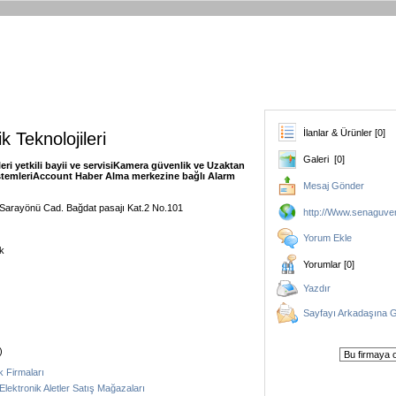
İlanlar & Ürünler [0]
 Teknolojileri
Galeri [0]
ri yetkili bayii ve servisiKamera güvenlik ve Uzaktan
stemleriAccount Haber Alma merkezine bağlı Alarm
Mesaj Gönder
Sarayönü Cad. Bağdat pasajı Kat.2 No.101
http://Www.senaguve
Yorum Ekle
k
Yorumlar [0]
Yazdır
Sayfayı Arkadaşına 
)
k Firmaları
/ Elektronik Aletler Satış Mağazaları