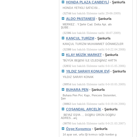
HONDA PLAZA CANBEYLİ
- Şanlıurfa
HONDA YETKİLİ SATICISI...
(
32744
kez bakıldı Eklenme tarihi 29-06-2009)
ALDO PASTANESİ
- Şanlıurfa
MERKEZ : Y.Şehir Cad. Delta Apt. altı
ŞUBE :
(
32386
kez bakıldı Eklenme tarihi 18-07-2009)
KANÇUL TURİZM
- Şanlıurfa
KANÇUL TURİZM MUHAMMET DÖNMEZLER
(
32380
kez bakıldı Eklenme tarihi 0-0-22.04.2008)
KLAY MÜZİK MARKET
- Şanlıurfa
"BÜYÜK BEğENİ İLE İZLEDİğİNİZ HATTA
(
32032
kez bakıldı Eklenme tarihi 0-0-15.05.2006)
YILDIZ SARAYI KONUK EVİ
- Şanlıurfa
YILDIZ SARAYI KONAK
(
30954
kez bakıldı Eklenme tarihi 0-0-10.05.2009)
BUHARA PEN
- Şanlıurfa
Buhara Pen Pvc Kapı, Pencere Sistemleri,
Şan
(
30863
kez bakıldı Eklenme tarihi 0-0-19.04.2006)
COŞANDAL ARÇELİK
- Şanlıurfa
BEYAZ EŞYA ... DOğRU ÜRÜN DOğRU
ADRES...arç
(
30793
kez bakıldı Eklenme tarihi 0-0-21.03.2007)
Özge Kuyumcu
- Şanlıurfa
14 ayar set, urfa iŞi kırmızı taŞlı kordon g