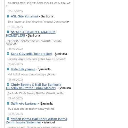
SINIRSIZ WİFİ KİŞİYE ÖZEL DOLAP VE MASALAR
T
(13-10-2022)
ASL Site Yönetimi
- Şanlıurfa
Bina Apartman Site Yönetimi Personel Danışmanl�
(29-09-2022)
NS NESA SİGORTA ARACILIK
HİZMETLERİ
- Şanlıurfa
*TRAFİK *KASKO *İŞYERİ *KONUT *DASK
*SAĞLIK *
(29-09-2022)
Sena Güvenlik Teknolojileri
- Şanlıurfa
Paradox Alarm sistemleri yetkili bayii ve servisiK
(29-09-2022)
Usta halı yıkama
- Şanlıurfa
Halı koltuk yatak baza sandalye yikama
(29-09-2022)
Cindy Beauty & Nail Bar Şanlıurfa
Güzellik ve Protez Tırnak Merkezi
- Şanlıurfa
Şanlıurfa Cindy Beauty Nail Bar Güzellik ve Pro
(08-07-2022)
Salih oto kurtarıcı
- Şanlıurfa
7/24 saat size bir telefon kadar yakınız
(16-06-2022)
Yerden Isıtma Hak Enerji Alttan Isıtma
Zemin Isıtma Sistemleri
- istanbul
yerden ısıtma , alttan ısıtma zemin ısıtma s