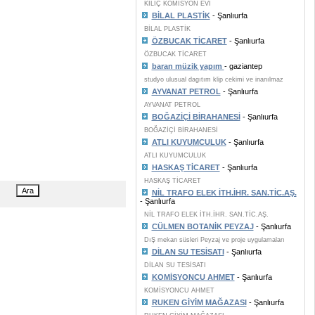
KILIÇ KOMİSYON EVİ
BİLAL PLASTİK
- Şanlıurfa
BİLAL PLASTİK
ÖZBUCAK TİCARET
- Şanlıurfa
ÖZBUCAK TİCARET
baran müzik yapım
- gaziantep
studyo ulusual dagıtım klip cekimi ve inanılmaz
AYVANAT PETROL
- Şanlıurfa
AYVANAT PETROL
BOĞAZİÇİ BİRAHANESİ
- Şanlıurfa
BOĞAZİÇİ BİRAHANESİ
ATLI KUYUMCULUK
- Şanlıurfa
ATLI KUYUMCULUK
HASKAŞ TİCARET
- Şanlıurfa
HASKAŞ TİCARET
NİL TRAFO ELEK İTH.İHR. SAN.TİC.AŞ.
- Şanlıurfa
NİL TRAFO ELEK İTH.İHR. SAN.TİC.AŞ.
CÜLMEN BOTANİK PEYZAJ
- Şanlıurfa
DıŞ mekan süsleri Peyzaj ve proje uygulamaları
DİLAN SU TESİSATI
- Şanlıurfa
DİLAN SU TESİSATI
KOMİSYONCU AHMET
- Şanlıurfa
KOMİSYONCU AHMET
RUKEN GİYİM MAĞAZASI
- Şanlıurfa