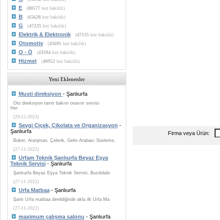
E
(
80577
kez bakıldı)
B
(
65628
kez bakıldı)
G
(
47235
kez bakıldı)
Elektrik & Elektronik
(
47135
kez bakıldı)
Otomotiv
(
45695
kez bakıldı)
O - Ö
(
43594
kez bakıldı)
Hizmet
(
40952
kez bakıldı)
Yeni Eklenenler
Musti direksiyon
- Şanlıurfa
Oto direksiyon tamir bakım onarım servisi
Her
(29-12-2023)
Sevgi Çiçek, Çikolata ve Organizasyon
-
Şanlıurfa
Firma veya Ürün:
Buket, Aranjman, Çelenk, Gelin Arabası Süsleme,
(27-11-2022)
Urfam Teknik Şanlıurfa Beyaz Eşya
Teknik Servisi
- Şanlıurfa
Şanlıurfa Beyaz Eşya Teknik Servisi, Buzdolabı
(27-11-2022)
Urfa Matbaa
- Şanlıurfa
Şanlı Urfa matbaa denildiğinde akla ilk Urfa Ma
(27-11-2022)
maximum çalışma salonu
- Şanlıurfa