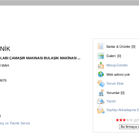
İlanlar & Ürünler [0]
NİK
Galeri [0]
ABI ÇAMAŞIR MAKINASI BULAŞIK MAKİNASI ...
Mesaj Gönder
İ MAH.
Web adresi yok
39676
Yorum Ekle
Yorumlar [0]
Yazdır
Sayfayı Arkadaşına 
)
(17
atış ve Teknik Servis