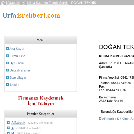
|
Alfabetik
|
K
|
Klima Satış ve Teknik Servis
| DOĞAN TEKNİK
Menu
DOĞAN TEK
Ana Sayfa
Firma Ekle
KLİMA KOMBİ BUZDOL
Uye Girisi
Adres: VEYSEL KARAN
Şanlıurfa
Detaylı arama
Bize Ulaşın
Firma Yetkilisi: 054147
Telefon: 05414739676
iletisim
Fax:
cep: 05414739676
Bu Firmaya
2673 Kez Bakıldı
Bulunduğu Kategori(ler
Popüler Kategoriler
Alfabetik / K / Klima S
Alfabetik
(
212256
kez bakıldı)
A
(
100788
kez bakıldı)
M
(
96032
kez bakıldı)