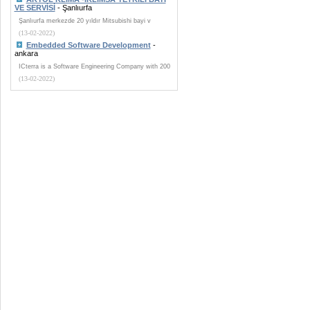
VE SERVİSİ
- Şanlıurfa
Şanlıurfa merkezde 20 yıldır Mitsubishi bayi v
(13-02-2022)
Embedded Software Development
-
ankara
ICterra is a Software Engineering Company with 200
(13-02-2022)