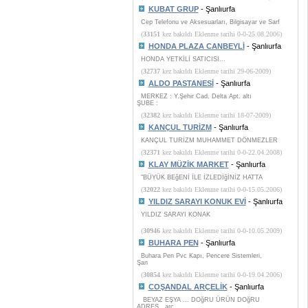
KUBAT GRUP
- Şanlıurfa
Cep Telefonu ve Aksesuarları, Bilgisayar ve Sarf
(
33151
kez bakıldı Eklenme tarihi 0-0-25.08.2006)
HONDA PLAZA CANBEYLİ
- Şanlıurfa
HONDA YETKİLİ SATICISI...
(
32737
kez bakıldı Eklenme tarihi 29-06-2009)
ALDO PASTANESİ
- Şanlıurfa
MERKEZ : Y.Şehir Cad. Delta Apt. altı
ŞUBE :
(
32382
kez bakıldı Eklenme tarihi 18-07-2009)
KANÇUL TURİZM
- Şanlıurfa
KANÇUL TURİZM MUHAMMET DÖNMEZLER
(
32371
kez bakıldı Eklenme tarihi 0-0-22.04.2008)
KLAY MÜZİK MARKET
- Şanlıurfa
"BÜYÜK BEğENİ İLE İZLEDİğİNİZ HATTA
(
32022
kez bakıldı Eklenme tarihi 0-0-15.05.2006)
YILDIZ SARAYI KONUK EVİ
- Şanlıurfa
YILDIZ SARAYI KONAK
(
30946
kez bakıldı Eklenme tarihi 0-0-10.05.2009)
BUHARA PEN
- Şanlıurfa
Buhara Pen Pvc Kapı, Pencere Sistemleri,
Şan
(
30854
kez bakıldı Eklenme tarihi 0-0-19.04.2006)
COŞANDAL ARÇELİK
- Şanlıurfa
BEYAZ EŞYA ... DOğRU ÜRÜN DOğRU
ADRES...arç