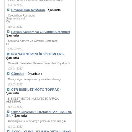
(03-06-2022)
Cevahir Han Restoran
- Şanlıurfa
Cevahirhan Restorant
Serpme Kahvaltı
Öğ
(19-05-2022)
Polsan Kamera ve Güvenlik Sistemleri
-
Şanlıurfa
Şanlıurfa Kamera ve Güvenlik Sistemleri,
Hı
(29-04-2022)
POLSAN GÜVENLİK SİSTEMLERİ
-
Şanlıurfa
Güvenlik Sistemleri, Kamera Sistemleri, Diyafon S
(09-04-2022)
Günsiad
- Diyarbakır
Güneydoğu Sanayici ve İş insanları dernegi
(29-03-2022)
CTR BİSİKLET MOTO TOPRAK
-
Şanlıurfa
BİSİKLET.MOTOSİKLET.YEDEK PARÇA.
AKSESUAR
(12-03-2022)
Silver Güvenlik Sistemleri San. Tic. Ltd.
Şti.
- Şanlıurfa
Güvenliğiniz için bir araya gelen mükemmel ç�
(28-02-2022)
AKYOL KLİMA -İKLİMSA YETKİLİ BAYİ