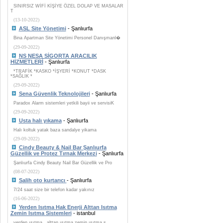
SINIRSIZ WİFİ KİŞİYE ÖZEL DOLAP VE MASALAR
T
(13-10-2022)
ASL Site Yönetimi
- Şanlıurfa
Bina Apartman Site Yönetimi Personel Danışmanl�
(29-09-2022)
NS NESA SİGORTA ARACILIK
HİZMETLERİ
- Şanlıurfa
*TRAFİK *KASKO *İŞYERİ *KONUT *DASK
*SAĞLIK *
(29-09-2022)
Sena Güvenlik Teknolojileri
- Şanlıurfa
Paradox Alarm sistemleri yetkili bayii ve servisiK
(29-09-2022)
Usta halı yıkama
- Şanlıurfa
Halı koltuk yatak baza sandalye yikama
(29-09-2022)
Cindy Beauty & Nail Bar Şanlıurfa
Güzellik ve Protez Tırnak Merkezi
- Şanlıurfa
Şanlıurfa Cindy Beauty Nail Bar Güzellik ve Pro
(08-07-2022)
Salih oto kurtarıcı
- Şanlıurfa
7/24 saat size bir telefon kadar yakınız
(16-06-2022)
Yerden Isıtma Hak Enerji Alttan Isıtma
Zemin Isıtma Sistemleri
- istanbul
yerden ısıtma , alttan ısıtma zemin ısıtma s