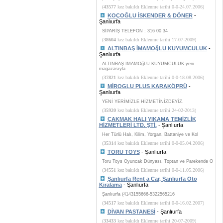
(
43577
kez bakıldı Eklenme tarihi 0-0-24.07.2006)
KOÇOĞLU İSKENDER & DÖNER
-
Şanlıurfa
SİPARİŞ TELEFON : 316 00 34
(
38604
kez bakıldı Eklenme tarihi 17-07-2009)
ALTINBAŞ İMAMOğLU KUYUMCULUK
-
Şanlıurfa
ALTINBAŞ İMAMOğLU KUYUMCULUK yeni
magazasıyla
(
37821
kez bakıldı Eklenme tarihi 0-0-18.08.2006)
MİROGLU PLUS KARAKÖPRÜ
-
Şanlıurfa
YENİ YERİMİZLE HİZMETİNİZDEYİZ.
(
35920
kez bakıldı Eklenme tarihi 24-02-2013)
ÇAKMAK HALI YIKAMA TEMİZLİK
HİZMETLERİ LTD. ŞTİ.
- Şanlıurfa
Her Türlü Halı, Kilim, Yorgan, Battaniye ve Kol
(
35314
kez bakıldı Eklenme tarihi 0-0-05.04.2006)
TORU TOYS
- Şanlıurfa
Toru Toys Oyuncak Dünyası, Toptan ve Parekende O
(
34551
kez bakıldı Eklenme tarihi 0-0-11.05.2006)
Şanlıurfa Rent a Car, Şanlıurfa Oto
Kiralama
- Şanlıurfa
Şanlıurfa (4143155666-5322565216
(
34517
kez bakıldı Eklenme tarihi 0-0-16.02.2007)
DİVAN PASTANESİ
- Şanlıurfa
(
33433
kez bakıldı Eklenme tarihi 20-07-2009)