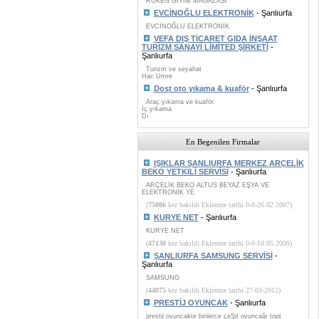
RUKEN GİYİM MAĞAZASI
EVCİNOĞLU ELEKTRONİK
- Şanlıurfa
EVCİNOĞLU ELEKTRONİK
VEFA DIŞ TİCARET GIDA İNŞAAT
TURİZM SANAYİ LİMİTED ŞİRKETİ
-
Şanlıurfa
Turizm ve seyahat
Hac Umre
Dost oto yıkama & kuaför
- Şanlıurfa
Araç yıkama ve kuaför.
İç yıkama
Dı
En Begenilen Firmalar
IŞIKLAR ŞANLIURFA MERKEZ ARÇELİK
BEKO YETKİLİ SERVİSİ
- Şanlıurfa
ARÇELİK BEKO ALTUS BEYAZ EŞYA VE
ELEKTRONİK YE
(
75086
kez bakıldı Eklenme tarihi 0-0-26.02.2007)
KURYE NET
- Şanlıurfa
KURYE NET
(
47130
kez bakıldı Eklenme tarihi 0-0-10.05.2009)
ŞANLIURFA SAMSUNG SERVİSİ
-
Şanlıurfa
SAMSUNG
(
44075
kez bakıldı Eklenme tarihi 27-03-2012)
PRESTİJ OYUNCAK
- Şanlıurfa
prestij oyuncakte binlerce çeŞit oyuncağı topt