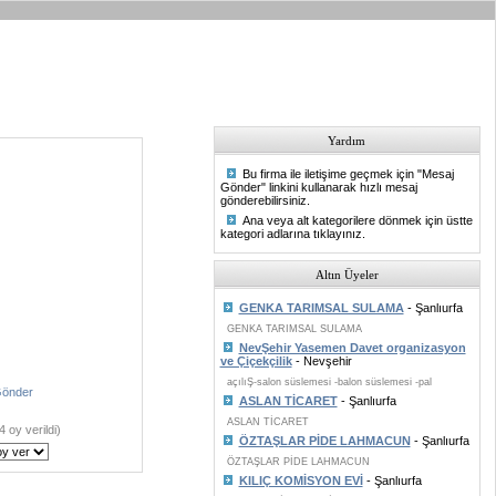
Yardım
Bu firma ile iletişime geçmek için "Mesaj
Gönder" linkini kullanarak hızlı mesaj
gönderebilirsiniz.
Ana veya alt kategorilere dönmek için üstte
kategori adlarına tıklayınız.
Altın Üyeler
GENKA TARIMSAL SULAMA
- Şanlıurfa
GENKA TARIMSAL SULAMA
NevŞehir Yasemen Davet organizasyon
ve Çiçekçilik
- Nevşehir
açılıŞ-salon süslemesi -balon süslemesi -pal
Gönder
ASLAN TİCARET
- Şanlıurfa
ASLAN TİCARET
4 oy verildi)
ÖZTAŞLAR PİDE LAHMACUN
- Şanlıurfa
ÖZTAŞLAR PİDE LAHMACUN
KILIÇ KOMİSYON EVİ
- Şanlıurfa