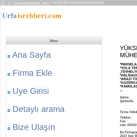
|
H
|
Harita Mühendislik İşleri
| YÜKSELEN HARİTA MÜHENDİSLİK
Menu
YÜKS
Ana Sayfa
MÜHE
*PARSEL
*YOLA TE
Firma Ekle
,TEVHİD,
*HALİHAZ
*ARAZİ T
*GÜZERGA
*KAMULAŞ
Uye Girisi
...
Adres:
Şanlıurfa
Detaylı arama
Firma Yetkil
Telefon:
Fax:
Bize Ulaşın
cep: 0544
Bu Firmaya
2637 Kez B