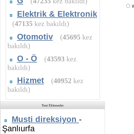
G
(
47235
kez bakıldı)
Elektrik & Elektronik
(
47135
kez bakıldı)
Otomotiv
(
45695
kez
bakıldı)
O - Ö
(
43593
kez
bakıldı)
Hizmet
(
40952
kez
bakıldı)
Yeni Eklenenler
Musti direksiyon
-
Şanlıurfa