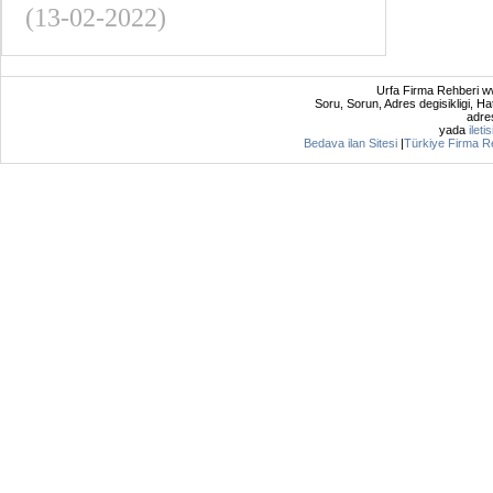
(13-02-2022)
Urfa Firma Rehberi ww
Soru, Sorun, Adres degisikligi, Hat
adres
yada
ileti
Bedava ilan Sitesi
|
Türkiye Firma R