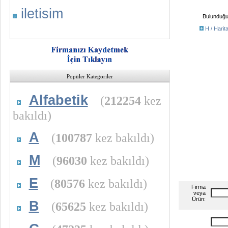
iletisim
Bulunduğu 
H / Harit
Popüler Kategoriler
Alfabetik
(
212254
kez
bakıldı)
A
(
100787
kez bakıldı)
M
(
96030
kez bakıldı)
E
(
80576
kez bakıldı)
Firma
veya
Ürün:
B
(
65625
kez bakıldı)