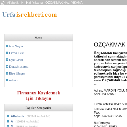
|
Alfabetik
|
H
|
Halı Yıkama
| ÖZÇAKMAK HALI YIKAMA
Menu
ÖZÇAKMAK 
Ana Sayfa
Firma Ekle
ÖZÇAKMAK halı yıkama 
kalitesini sunmaktadı
Uye Girisi
ederek son sistem maki
yorgan kilim ve yerind
Detaylı arama
kadrosuyla şanlıurfanı
teknolojinin sağladığı
Bize Ulaşın
edilmektedir bize bu 
gereksiminni duyduk ön
iletisim
verin ÖZÇAKMAK halı yı
...
Adres: MARDİN YOL
Şanlıurfa 63050
Firma Yetkilisi: 0542 53
Popüler Kategoriler
Telefon: 0414 314 65 02
Fax:
cep: 0542 633 12 45
Alfabetik
(
212348
kez bakıldı)
A
(
100830
kez bakıldı)
Bu Firmaya
2357 Kez Bakıldı
M
(
96088
kez bakıldı)