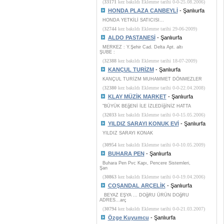
(
33171
kez bakıldı Eklenme tarihi 0-0-25.08.2006)
HONDA PLAZA CANBEYLİ
- Şanlıurfa
HONDA YETKİLİ SATICISI...
(
32744
kez bakıldı Eklenme tarihi 29-06-2009)
ALDO PASTANESİ
- Şanlıurfa
MERKEZ : Y.Şehir Cad. Delta Apt. altı
ŞUBE :
(
32388
kez bakıldı Eklenme tarihi 18-07-2009)
KANÇUL TURİZM
- Şanlıurfa
KANÇUL TURİZM MUHAMMET DÖNMEZLER
(
32380
kez bakıldı Eklenme tarihi 0-0-22.04.2008)
KLAY MÜZİK MARKET
- Şanlıurfa
"BÜYÜK BEğENİ İLE İZLEDİğİNİZ HATTA
(
32033
kez bakıldı Eklenme tarihi 0-0-15.05.2006)
YILDIZ SARAYI KONUK EVİ
- Şanlıurfa
YILDIZ SARAYI KONAK
(
30954
kez bakıldı Eklenme tarihi 0-0-10.05.2009)
BUHARA PEN
- Şanlıurfa
Buhara Pen Pvc Kapı, Pencere Sistemleri,
Şan
(
30863
kez bakıldı Eklenme tarihi 0-0-19.04.2006)
COŞANDAL ARÇELİK
- Şanlıurfa
BEYAZ EŞYA ... DOğRU ÜRÜN DOğRU
ADRES...arç
(
30794
kez bakıldı Eklenme tarihi 0-0-21.03.2007)
Özge Kuyumcu
- Şanlıurfa