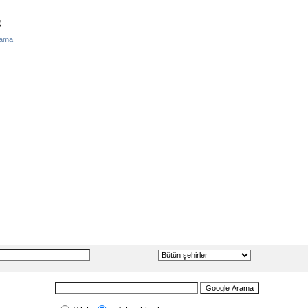
)
kama