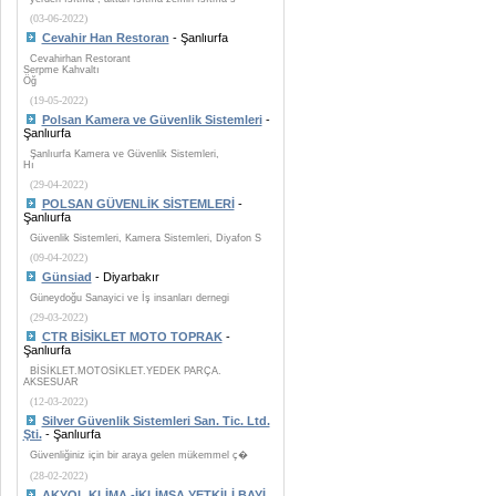
(03-06-2022)
Cevahir Han Restoran
- Şanlıurfa
Cevahirhan Restorant
Serpme Kahvaltı
Öğ
(19-05-2022)
Polsan Kamera ve Güvenlik Sistemleri
-
Şanlıurfa
Şanlıurfa Kamera ve Güvenlik Sistemleri,
Hı
(29-04-2022)
POLSAN GÜVENLİK SİSTEMLERİ
-
Şanlıurfa
Güvenlik Sistemleri, Kamera Sistemleri, Diyafon S
(09-04-2022)
Günsiad
- Diyarbakır
Güneydoğu Sanayici ve İş insanları dernegi
(29-03-2022)
CTR BİSİKLET MOTO TOPRAK
-
Şanlıurfa
BİSİKLET.MOTOSİKLET.YEDEK PARÇA.
AKSESUAR
(12-03-2022)
Silver Güvenlik Sistemleri San. Tic. Ltd.
Şti.
- Şanlıurfa
Güvenliğiniz için bir araya gelen mükemmel ç�
(28-02-2022)
AKYOL KLİMA -İKLİMSA YETKİLİ BAYİ