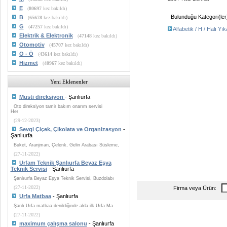
E
(
80697
kez bakıldı)
Bulunduğu Kategori(ler
B
(
65678
kez bakıldı)
G
(
47257
kez bakıldı)
Alfabetik / H / Halı Yı
Elektrik & Elektronik
(
47148
kez bakıldı)
Otomotiv
(
45707
kez bakıldı)
O - Ö
(
43614
kez bakıldı)
Hizmet
(
40967
kez bakıldı)
Yeni Eklenenler
Musti direksiyon
- Şanlıurfa
Oto direksiyon tamir bakım onarım servisi
Her
(29-12-2023)
Sevgi Çiçek, Çikolata ve Organizasyon
-
Şanlıurfa
Buket, Aranjman, Çelenk, Gelin Arabası Süsleme,
(27-11-2022)
Urfam Teknik Şanlıurfa Beyaz Eşya
Teknik Servisi
- Şanlıurfa
Şanlıurfa Beyaz Eşya Teknik Servisi, Buzdolabı
(27-11-2022)
Firma veya Ürün:
Urfa Matbaa
- Şanlıurfa
Şanlı Urfa matbaa denildiğinde akla ilk Urfa Ma
(27-11-2022)
maximum çalışma salonu
- Şanlıurfa