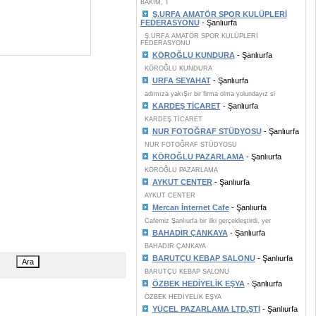
BAKIM, T
Ş.URFA AMATÖR SPOR KULÜPLERİ
FEDERASYONU
- Şanlıurfa
Ş.URFA AMATÖR SPOR KULÜPLERİ
FEDERASYONU
KÖROĞLU KUNDURA
- Şanlıurfa
KÖROĞLU KUNDURA
URFA SEYAHAT
- Şanlıurfa
adımıza yakıŞır bir firma olma yolundayız si
KARDEŞ TİCARET
- Şanlıurfa
KARDEŞ TİCARET
NUR FOTOĞRAF STÜDYOSU
- Şanlıurfa
NUR FOTOĞRAF STÜDYOSU
KÖROĞLU PAZARLAMA
- Şanlıurfa
KÖROĞLU PAZARLAMA
AYKUT CENTER
- Şanlıurfa
AYKUT CENTER
Mercan İnternet Cafe
- Şanlıurfa
Cafemiz Şanlıurfa bir ilki gerçekleştirdi, yer
BAHADIR ÇANKAYA
- Şanlıurfa
BAHADIR ÇANKAYA
BARUTÇU KEBAP SALONU
- Şanlıurfa
BARUTÇU KEBAP SALONU
ÖZBEK HEDİYELİK EŞYA
- Şanlıurfa
ÖZBEK HEDİYELİK EŞYA
YÜCEL PAZARLAMA LTD.ŞTİ
- Şanlıurfa