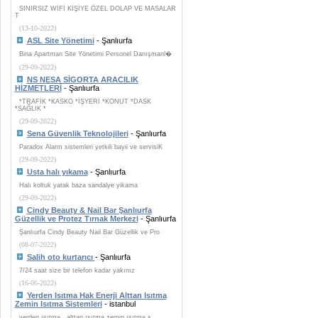
SINIRSIZ WİFİ KİŞİYE ÖZEL DOLAP VE MASALAR
T
(13-10-2022)
ASL Site Yönetimi
- Şanlıurfa
Bina Apartman Site Yönetimi Personel Danışmanl�
(29-09-2022)
NS NESA SİGORTA ARACILIK
HİZMETLERİ
- Şanlıurfa
*TRAFİK *KASKO *İŞYERİ *KONUT *DASK
*SAĞLIK *
(29-09-2022)
Sena Güvenlik Teknolojileri
- Şanlıurfa
Paradox Alarm sistemleri yetkili bayii ve servisiK
(29-09-2022)
Usta halı yıkama
- Şanlıurfa
Halı koltuk yatak baza sandalye yikama
(29-09-2022)
Cindy Beauty & Nail Bar Şanlıurfa
Güzellik ve Protez Tırnak Merkezi
- Şanlıurfa
Şanlıurfa Cindy Beauty Nail Bar Güzellik ve Pro
(08-07-2022)
Salih oto kurtarıcı
- Şanlıurfa
7/24 saat size bir telefon kadar yakınız
(16-06-2022)
Yerden Isıtma Hak Enerji Alttan Isıtma
Zemin Isıtma Sistemleri
- istanbul
yerden ısıtma , alttan ısıtma zemin ısıtma s