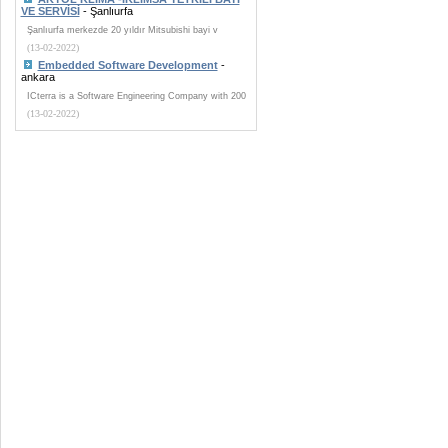
VE SERVİSİ
- Şanlıurfa
Şanlıurfa merkezde 20 yıldır Mitsubishi bayi v
(13-02-2022)
Embedded Software Development
-
ankara
ICterra is a Software Engineering Company with 200
(13-02-2022)