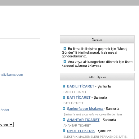
Yardım
Bu firma ile iletişime geçmek için "Mesaj
Gönder" linkini kullanarak hızlı mesaj
gönderebilirsiniz.
Ana veya alt kategorilere dönmek için üstte
kategori adlarına tıklayınız.
haliyikama.com
Altın Üyeler
BADILI TİCARET
- Şanlıurfa
BADILI TİCARET
BATI TİCARET
- Şanlıurfa
BATI TİCARET
Şanlıurfa oto kiralama
- Şanlıurfa
Gönder
Şanlıurfa rent a car urfa ve çevre illerde hizm
ANAHTAR TİCARET
- Şanlıurfa
ANAHTAR TİCARET
UMUT ELEKTRİK
- Şanlıurfa
ELEKTRİK MALZEMELERİ PERAKENDE SATIŞI.