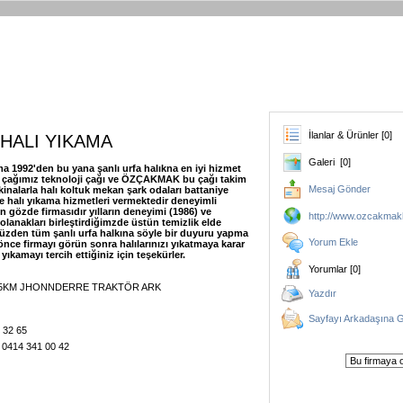
İlanlar & Ürünler [0]
HALI YIKAMA
Galeri [0]
1992'den bu yana şanlı urfa halıkna en iyi hizmet
r çağımız teknoloji çağı ve ÖZÇAKMAK bu çağı takim
Mesaj Gönder
nalarla halı koltuk mekan şark odaları battaniye
e halı yıkama hizmetleri vermektedir deneyimli
n gözde firmasıdır yılların deneyimi (1986) ve
http://www.ozcakmak
 olanakları birleştirdiğimzde üstün temizlik elde
yüzden tüm şanlı urfa halkına söyle bir duyuru yapma
Yorum Ekle
ce firmayı görün sonra halılarınızı yıkatmaya karar
kamayı tercih ettiğiniz için teşekürler.
Yorumlar [0]
U 5KM JHONNDERRE TRAKTÖR ARK
Yazdır
Sayfayı Arkadaşına 
0 32 65
 0414 341 00 42