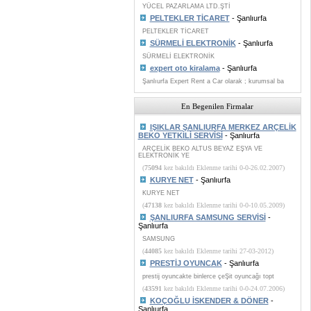
YÜCEL PAZARLAMA LTD.ŞTİ
PELTEKLER TİCARET
- Şanlıurfa
PELTEKLER TİCARET
SÜRMELİ ELEKTRONİK
- Şanlıurfa
SÜRMELİ ELEKTRONİK
expert oto kiralama
- Şanlıurfa
Şanlıurfa Expert Rent a Car olarak ; kurumsal ba
En Begenilen Firmalar
IŞIKLAR ŞANLIURFA MERKEZ ARÇELİK
BEKO YETKİLİ SERVİSİ
- Şanlıurfa
ARÇELİK BEKO ALTUS BEYAZ EŞYA VE
ELEKTRONİK YE
(
75094
kez bakıldı Eklenme tarihi 0-0-26.02.2007)
KURYE NET
- Şanlıurfa
KURYE NET
(
47138
kez bakıldı Eklenme tarihi 0-0-10.05.2009)
ŞANLIURFA SAMSUNG SERVİSİ
-
Şanlıurfa
SAMSUNG
(
44085
kez bakıldı Eklenme tarihi 27-03-2012)
PRESTİJ OYUNCAK
- Şanlıurfa
prestij oyuncakte binlerce çeŞit oyuncağı topt
(
43591
kez bakıldı Eklenme tarihi 0-0-24.07.2006)
KOÇOĞLU İSKENDER & DÖNER
-
Şanlıurfa