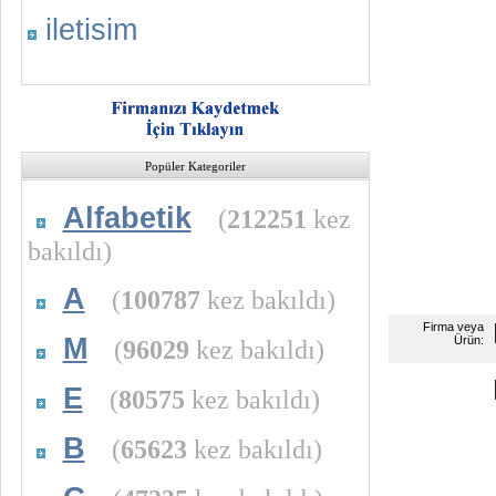
iletisim
Popüler Kategoriler
Alfabetik
(
212251
kez
bakıldı)
A
(
100787
kez bakıldı)
Firma veya
M
Ürün:
(
96029
kez bakıldı)
E
(
80575
kez bakıldı)
B
(
65623
kez bakıldı)