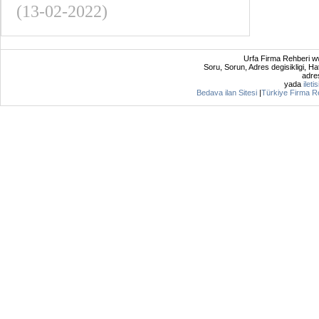
(13-02-2022)
Urfa Firma Rehberi ww
Soru, Sorun, Adres degisikligi, Hat
adres
yada
ileti
Bedava ilan Sitesi
|
Türkiye Firma R