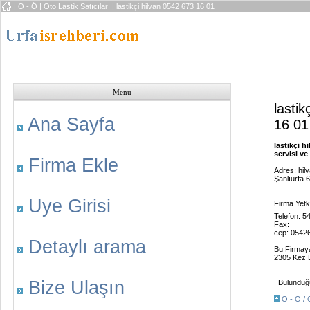
|
O - Ö
|
Oto Lastik Satıcıları
| lastikçi hilvan 0542 673 16 01
Menu
lastik
Ana Sayfa
16 01
lastikçi h
servisi ve 
Firma Ekle
Adres: hil
Şanlıurfa 
Uye Girisi
Firma Yetkil
Telefon: 
Fax:
cep: 0542
Detaylı arama
Bu Firmay
2305 Kez B
Bize Ulaşın
Bulunduğu 
O - Ö / O