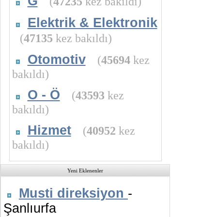
G
(
47235
kez bakıldı)
Elektrik & Elektronik
(
47135
kez bakıldı)
Otomotiv
(
45694
kez
bakıldı)
O - Ö
(
43593
kez
bakıldı)
Hizmet
(
40952
kez
bakıldı)
Yeni Eklenenler
Musti direksiyon
-
Şanlıurfa