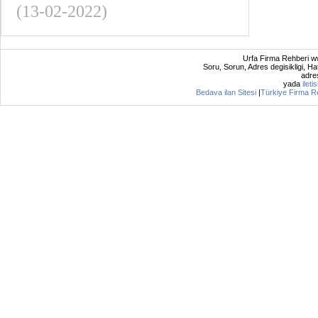
(13-02-2022)
Urfa Firma Rehberi ww
Soru, Sorun, Adres degisikligi, Hat
adres
yada
ileti
Bedava ilan Sitesi
|
Türkiye Firma R