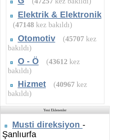
G
(
47257
kez bakıldı)
Elektrik & Elektronik
(
47148
kez bakıldı)
Otomotiv
(
45707
kez
bakıldı)
O - Ö
(
43612
kez
bakıldı)
Hizmet
(
40967
kez
bakıldı)
Yeni Eklenenler
Musti direksiyon
-
Şanlıurfa