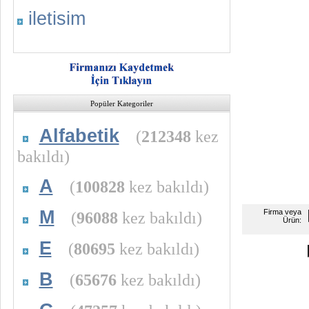
iletisim
Popüler Kategoriler
Alfabetik
(
212348
kez
bakıldı)
A
(
100828
kez bakıldı)
M
Firma veya
(
96088
kez bakıldı)
Ürün:
E
(
80695
kez bakıldı)
B
(
65676
kez bakıldı)