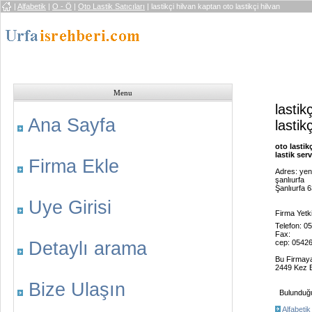
|
Alfabetik
|
O - Ö
|
Oto Lastik Satıcıları
| lastikçi hilvan kaptan oto lastikçi hilvan
Menu
lastik
Ana Sayfa
lastik
oto lastik
lastik servi
Firma Ekle
Adres: yen
şanlıurfa
Şanlıurfa 
Uye Girisi
Firma Yetki
Telefon: 
Fax:
Detaylı arama
cep: 0542
Bu Firmay
2449 Kez B
Bize Ulaşın
Bulunduğu 
Alfabetik