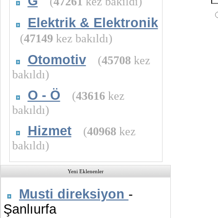
G
(
47261
kez bakıldı)
Elektrik & Elektronik
(
47149
kez bakıldı)
Otomotiv
(
45708
kez
bakıldı)
O - Ö
(
43616
kez
bakıldı)
Hizmet
(
40968
kez
bakıldı)
Yeni Eklenenler
Musti direksiyon
-
Şanlıurfa