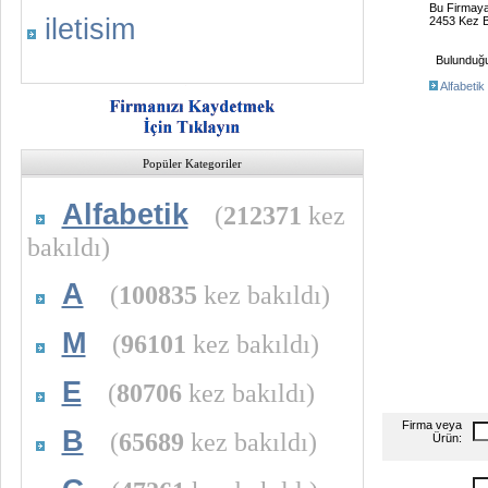
Bu Firmay
iletisim
2453 Kez B
Bulunduğu 
Alfabetik
Popüler Kategoriler
Alfabetik
(
212371
kez
bakıldı)
A
(
100835
kez bakıldı)
M
(
96101
kez bakıldı)
E
(
80706
kez bakıldı)
Firma veya
B
(
65689
kez bakıldı)
Ürün: