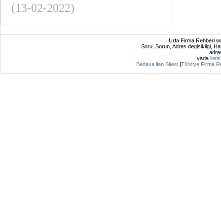
(13-02-2022)
Urfa Firma Rehberi ww
Soru, Sorun, Adres degisikligi, Hat
adres
yada
ileti
Bedava ilan Sitesi
|
Türkiye Firma R