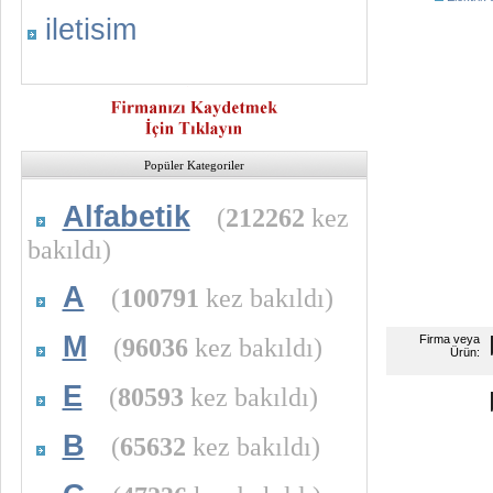
iletisim
Popüler Kategoriler
Alfabetik
(
212262
kez
bakıldı)
A
(
100791
kez bakıldı)
M
(
96036
kez bakıldı)
Firma veya
Ürün:
E
(
80593
kez bakıldı)
B
(
65632
kez bakıldı)