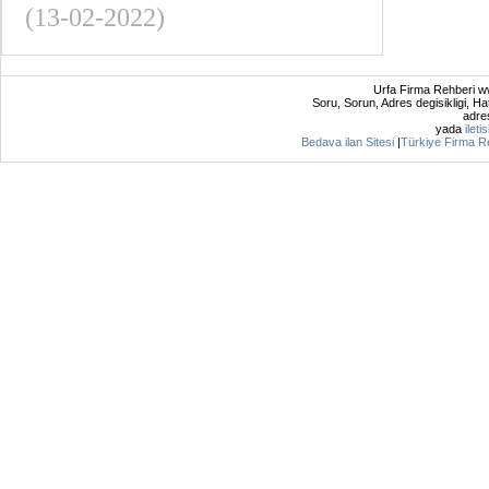
(13-02-2022)
Urfa Firma Rehberi ww
Soru, Sorun, Adres degisikligi, Hat
adres
yada
ileti
Bedava ilan Sitesi
|
Türkiye Firma R