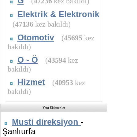
G
(
47236
kez bakıldı)
Elektrik & Elektronik
(
47136
kez bakıldı)
Otomotiv
(
45695
kez
bakıldı)
O - Ö
(
43594
kez
bakıldı)
Hizmet
(
40953
kez
bakıldı)
Yeni Eklenenler
Musti direksiyon
-
Şanlıurfa