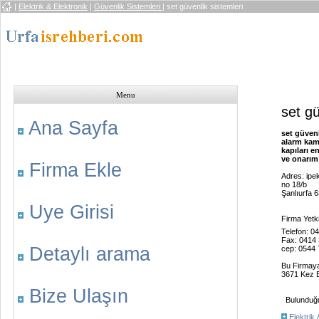
|
Elektrik & Elektronik
|
Güvenlik Sistemleri
| set güvenlik sistemleri
Menu
set gü
Ana Sayfa
set güvenl
alarm kam
kapıları e
ve onarım 
Firma Ekle
Adres: ipe
no 18/b
Şanlıurfa 
Uye Girisi
Firma Yetki
Telefon: 0
Fax: 0414 
Detaylı arama
cep: 0544 
Bu Firmay
3671 Kez B
Bize Ulaşın
Bulunduğu 
Elektrik 