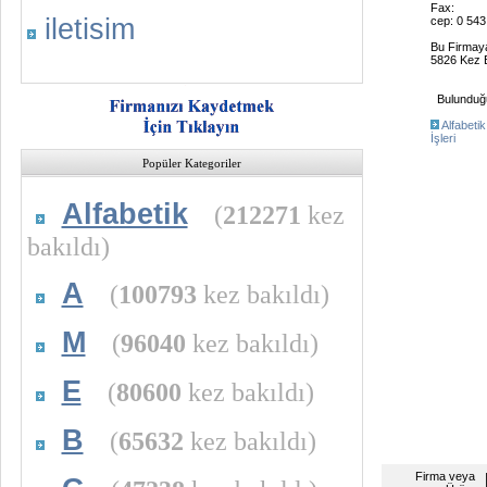
Fax:
iletisim
cep: 0 543
Bu Firmay
5826 Kez B
Bulunduğu 
Alfabetik
İşleri
Popüler Kategoriler
Alfabetik
(
212271
kez
bakıldı)
A
(
100793
kez bakıldı)
M
(
96040
kez bakıldı)
E
(
80600
kez bakıldı)
B
(
65632
kez bakıldı)
Firma veya