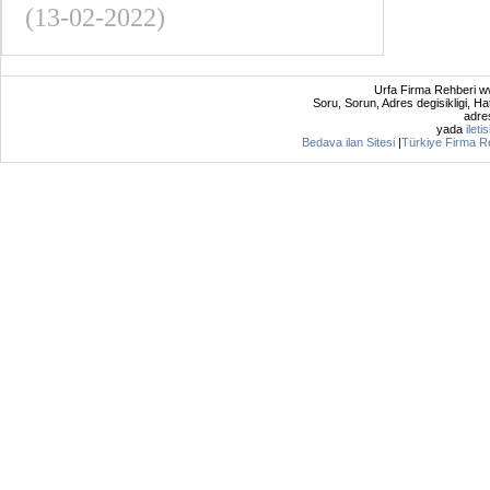
(13-02-2022)
Urfa Firma Rehberi ww
Soru, Sorun, Adres degisikligi, Hat
adres
yada
ileti
Bedava ilan Sitesi
|
Türkiye Firma R