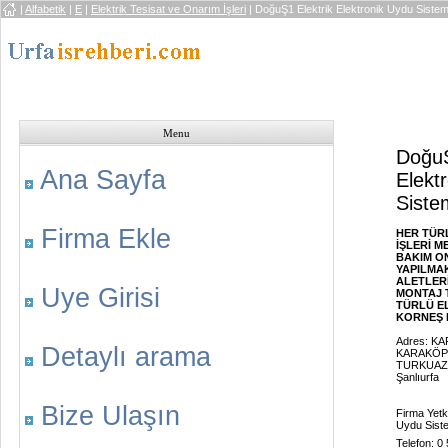
|
Alfabetik
|
E
|
Elektrik Tesisat ve Onarım İşleri
| DoğuŞ1 Elektrik Elektronik Uydu Sistem
Menu
DoğuŞ
Ana Sayfa
Elekt
Sistem
Firma Ekle
HER TÜR
İŞLERİ M
BAKIM ON
YAPILMAK
ALETLERİ
Uye Girisi
MONTAJ 
TÜRLÜ EL
KORNEŞ M
Adres: K
Detaylı arama
KARAKÖP
TURKUAZ 
Şanlıurfa
Bize Ulaşın
Firma Yetki
Uydu Siste
Telefon: 0