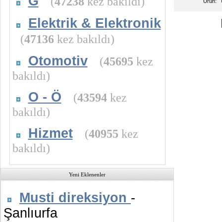
G
(
47238
kez bakıldı)
Ürün:
Elektrik & Elektronik
(
47136
kez bakıldı)
Otomotiv
(
45695
kez
bakıldı)
O - Ö
(
43594
kez
bakıldı)
Hizmet
(
40955
kez
bakıldı)
Yeni Eklenenler
Musti direksiyon
-
Şanlıurfa