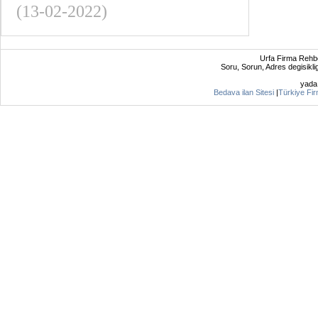
(13-02-2022)
Urfa Firma Rehbe
Soru, Sorun, Adres degisikligi
yad
Bedava ilan Sitesi
|
Türkiye Fi