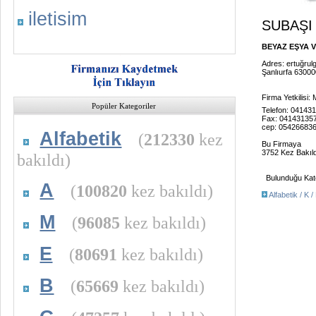
iletisim
SUBAŞI
BEYAZ EŞYA V
Adres: ertuğrul
Şanlıurfa 63000
Firma Yetkilisi
Popüler Kategoriler
Telefon: 04143
Fax: 04143135
cep: 05426683
Alfabetik
(
212330
kez
Bu Firmaya
3752 Kez Bakıld
bakıldı)
Bulunduğu Kate
A
(
100820
kez bakıldı)
Alfabetik / K 
M
(
96085
kez bakıldı)
E
(
80691
kez bakıldı)
B
(
65669
kez bakıldı)