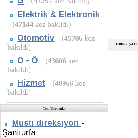
G
(
47257
kez bakıldı)
Elektrik & Elektronik
(
47144
kez bakıldı)
Otomotiv
(
45706
kez
Firma veya Ür
bakıldı)
O - Ö
(
43606
kez
bakıldı)
Hizmet
(
40966
kez
bakıldı)
Yeni Eklenenler
Musti direksiyon
-
Şanlıurfa