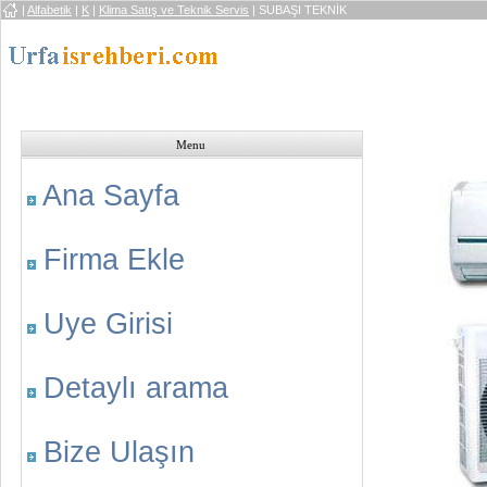
|
Alfabetik
|
K
|
Klima Satış ve Teknik Servis
| SUBAŞI TEKNİK
Menu
Ana Sayfa
Firma Ekle
Uye Girisi
Detaylı arama
Bize Ulaşın