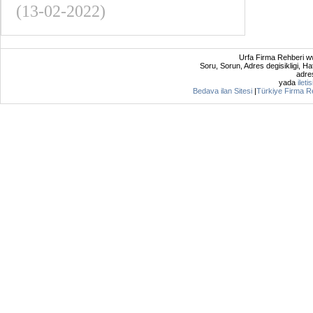
(13-02-2022)
Urfa Firma Rehberi ww
Soru, Sorun, Adres degisikligi, Hat
adres
yada
ileti
Bedava ilan Sitesi
|
Türkiye Firma R