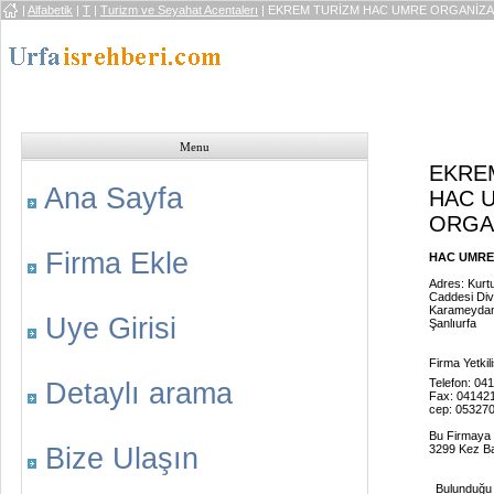
|
Alfabetik
|
T
|
Turizm ve Seyahat Acentalerı
| EKREM TURİZM HAC UMRE ORGANİZ
Menu
EKRE
Ana Sayfa
HAC 
ORGA
Firma Ekle
HAC UMRE
Adres: Kurt
Caddesi Div
Karameydanı
Uye Girisi
Şanlıurfa
Firma Yetki
Telefon: 04
Detaylı arama
Fax: 04142
cep: 05327
Bu Firmaya
Bize Ulaşın
3299 Kez Ba
Bulunduğu K