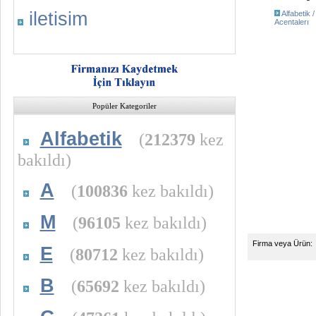
iletisim
Alfabetik 
Acentalerı
Popüler Kategoriler
Alfabetik
(
212379
kez
bakıldı)
A
(
100836
kez bakıldı)
M
(
96105
kez bakıldı)
Firma veya Ürün:
E
(
80712
kez bakıldı)
B
(
65692
kez bakıldı)