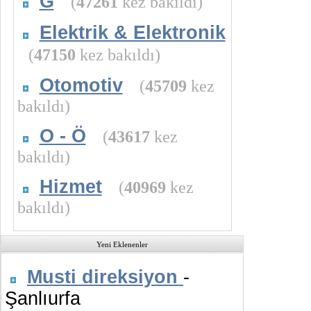
G
(
47261
kez bakıldı)
Elektrik & Elektronik
(
47150
kez bakıldı)
Otomotiv
(
45709
kez
bakıldı)
O - Ö
(
43617
kez
bakıldı)
Hizmet
(
40969
kez
bakıldı)
Yeni Eklenenler
Musti direksiyon
-
Şanlıurfa