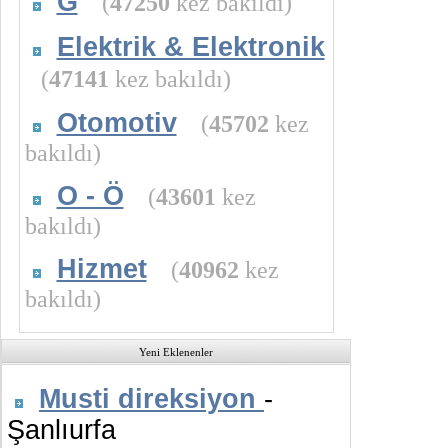
G
(
47250
kez bakıldı)
Elektrik & Elektronik
(
47141
kez bakıldı)
Otomotiv
(
45702
kez
bakıldı)
O - Ö
(
43601
kez
bakıldı)
Hizmet
(
40962
kez
bakıldı)
Yeni Eklenenler
Musti direksiyon
-
Şanlıurfa