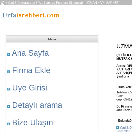
|
Yapi & Dekorasyon
|
Pvc Kapı ve Pencere Sistemleri
| UZMAN YAPI MARKET
Menu
UZMA
Ana Sayfa
ÇELİK KA
MUTFAK H
Adres: D
Firma Ekle
KANTARI 
/VİRANŞE
Şanlıurfa
Uye Girisi
Firma Yet
Telefon: 
Fax:
cep: 0541
Detaylı arama
Bu Firmay
4803 Kez B
Bize Ulaşın
Bulunduğu 
Yapi & 
Sistemleri