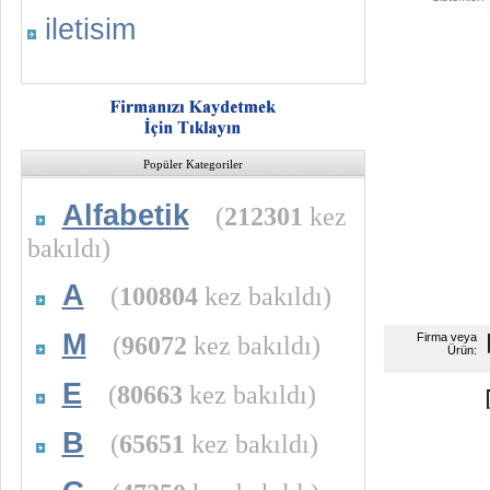
iletisim
Popüler Kategoriler
Alfabetik
(
212301
kez
bakıldı)
A
(
100804
kez bakıldı)
M
(
96072
kez bakıldı)
Firma veya
Ürün:
E
(
80663
kez bakıldı)
B
(
65651
kez bakıldı)