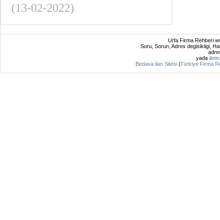
(13-02-2022)
Urfa Firma Rehberi ww
Soru, Sorun, Adres degisikligi, Hat
adres
yada
ileti
Bedava ilan Sitesi
|
Türkiye Firma R