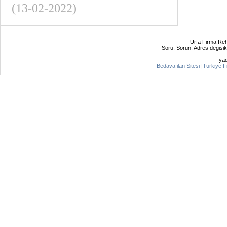
(13-02-2022)
Urfa Firma Reh
Soru, Sorun, Adres degisikli
ya
Bedava ilan Sitesi
|
Türkiye F