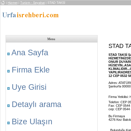
|
Hizmet
|
Turizm - Seyahat
| STAD TAKSİ
Menu
STAD T
Ana Sayfa
STAD TAKSİ Ş
HİZMETİNİZDE
ONUR DUYARIZ
HÜSEYİN..AS
Firma Ekle
KLİMALIDIR..
YAPILIRADRES
12 CEP 0532 562
Adres: ATATÜ
Uye Girisi
Şanlıurfa 00000
Firma Yetkilisi
Detaylı arama
Telefon: CEP 0
Fax: CEP 0544 
cep: CEP 0544 
Bu Firmaya
Bize Ulaşın
4276 Kez Bakıld
Bulunduğu Kate