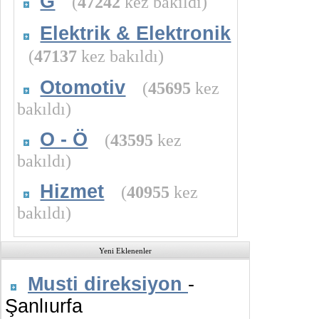
G
(
47242
kez bakıldı)
Elektrik & Elektronik
(
47137
kez bakıldı)
Otomotiv
(
45695
kez
bakıldı)
O - Ö
(
43595
kez
bakıldı)
Hizmet
(
40955
kez
bakıldı)
Yeni Eklenenler
Musti direksiyon
-
Şanlıurfa