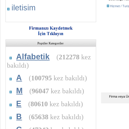
iletisim
Hizmet / Tur
Popüler Kategoriler
Alfabetik
(
212278
kez
bakıldı)
A
(
100795
kez bakıldı)
M
(
96047
kez bakıldı)
Firma veya Ü
E
(
80610
kez bakıldı)
B
(
65638
kez bakıldı)