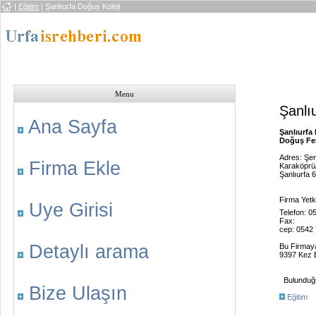
|
Eğitim
| Şanlıurfa Doğuş Koleji
Menu
Şanlı
Ana Sayfa
Şanlıurfa
Doğuş Fen 
Adres: Şen
Firma Ekle
Karaköpr
Şanlıurfa 
Firma Yetk
Uye Girisi
Telefon: 0
Fax:
cep: 0542 
Detaylı arama
Bu Firmay
9397 Kez B
Bulunduğu 
Bize Ulaşın
Eğitim