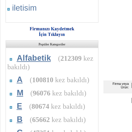
iletisim
Popüler Kategoriler
Alfabetik
(
212309
kez
bakıldı)
A
(
100810
kez bakıldı)
Firma veya
Ürün:
M
(
96076
kez bakıldı)
E
(
80674
kez bakıldı)
B
(
65662
kez bakıldı)