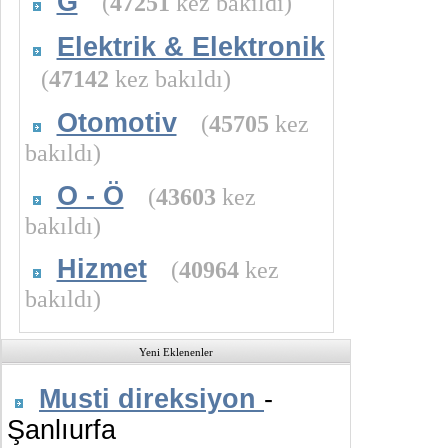
G
(
47251
kez bakıldı)
Elektrik & Elektronik
(
47142
kez bakıldı)
Otomotiv
(
45705
kez
bakıldı)
O - Ö
(
43603
kez
bakıldı)
Hizmet
(
40964
kez
bakıldı)
Yeni Eklenenler
Musti direksiyon
-
Şanlıurfa