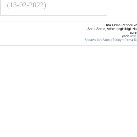
(13-02-2022)
Urfa Firma Rehberi ww
Soru, Sorun, Adres degisikligi, Hat
adres
yada
ileti
Bedava ilan Sitesi
|
Türkiye Firma R