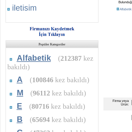
Bulunduğu 
iletisim
Alfabeti
Popüler Kategoriler
Alfabetik
(
212387
kez
bakıldı)
A
(
100846
kez bakıldı)
M
(
96112
kez bakıldı)
Firma veya
E
(
80716
kez bakıldı)
Ürün:
B
(
65694
kez bakıldı)