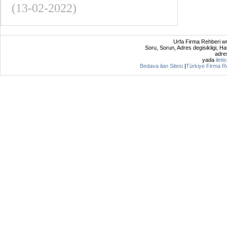
(13-02-2022)
Urfa Firma Rehberi ww
Soru, Sorun, Adres degisikligi, Hat
adres
yada
ileti
Bedava ilan Sitesi
|
Türkiye Firma R