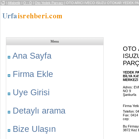
|
Alfabetik
|
O - Ö
|
Oto Yedek Parçacı
| OTO ARICI IVECO ISUZU OTOKAR YEDEK P
Menu
OTO 
Ana Sayfa
ISUZ
PAR
Firma Ekle
YEDEK P
BİLYA KA
MERKEZİ .
Adres: EV
Uye Girisi
NO 9
Şanlıurfa
Firma Yetkil
Detaylı arama
Telefon: 0
Fax: 0414
cep:
Bize Ulaşın
Bu Firmay
3872 Kez B