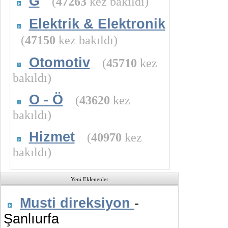
G
(
47263
kez bakıldı)
Elektrik & Elektronik
(
47150
kez bakıldı)
Otomotiv
(
45710
kez
bakıldı)
O - Ö
(
43620
kez
bakıldı)
Hizmet
(
40970
kez
bakıldı)
Yeni Eklenenler
Musti direksiyon
-
Şanlıurfa