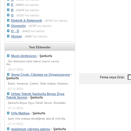
E
(
80695
kez bakıldı)
B
(
65676
kez bakıldı)
G
(
47257
kez bakıldı)
Elektrik & Elektronik
(
47147
kez bakıldı)
Otomotiv
(
45707
kez bakıldı)
O - Ö
(
43612
kez bakıldı)
Hizmet
(
40967
kez bakıldı)
Yeni Eklenenler
Musti direksiyon
- Şanlıurfa
Oto direksiyon tamir bakım onarım servisi
Her
(29-12-2023)
Sevgi Çiçek, Çikolata ve Organizasyon
-
Firma veya Ürün:
Şanlıurfa
Buket, Aranjman, Çelenk, Gelin Arabası Süsleme,
(27-11-2022)
Urfam Teknik Şanlıurfa Beyaz Eşya
Teknik Servisi
- Şanlıurfa
Şanlıurfa Beyaz Eşya Teknik Servisi, Buzdolabı
(27-11-2022)
Urfa Matbaa
- Şanlıurfa
Şanlı Urfa matbaa denildiğinde akla ilk Urfa Ma
(27-11-2022)
maximum çalışma salonu
- Şanlıurfa