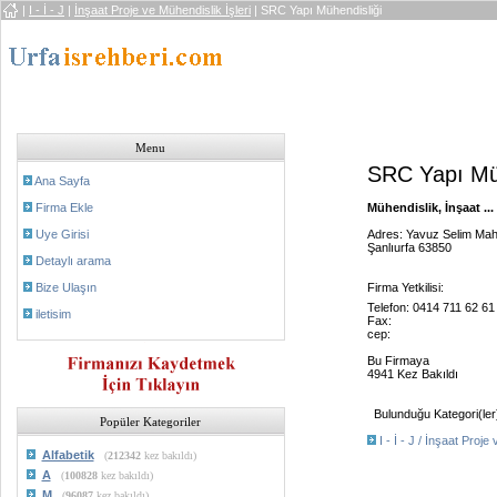
|
I - İ - J
|
İnşaat Proje ve Mühendislik İşleri
| SRC Yapı Mühendisliği
Menu
SRC Yapı Müh
Ana Sayfa
Firma Ekle
Mühendislik, İnşaat ...
Uye Girisi
Adres: Yavuz Selim Mah
Şanlıurfa 63850
Detaylı arama
Bize Ulaşın
Firma Yetkilisi:
Telefon: 0414 711 62 61
iletisim
Fax:
cep:
Bu Firmaya
4941 Kez Bakıldı
Bulunduğu Kategori(ler
Popüler Kategoriler
I - İ - J / İnşaat Proje
Alfabetik
(
212342
kez bakıldı)
A
(
100828
kez bakıldı)
M
(
96087
kez bakıldı)