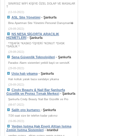
SINIRSIZ WİFİ KİŞİYE ÖZEL DOLAP VE MASALAR
T
(13-10-2022)
ASL Site Yönetimi
- Şanlıurfa
Bina Apartman Site Yönetimi Personel Danışmanl�
(29-09-2022)
NS NESA SİGORTA ARACILIK
HİZMETLERİ
- Şanlıurfa
*TRAFİK *KASKO *İŞYERİ *KONUT *DASK
*SAĞLIK *
(29-09-2022)
Sena Güvenlik Teknolojileri
- Şanlıurfa
Paradox Alarm sistemleri yetkili bayii ve servisiK
(29-09-2022)
Usta halı yıkama
- Şanlıurfa
Halı koltuk yatak baza sandalye yikama
(29-09-2022)
Cindy Beauty & Nail Bar Şanlıurfa
Güzellik ve Protez Tırnak Merkezi
- Şanlıurfa
Şanlıurfa Cindy Beauty Nail Bar Güzellik ve Pro
(08-07-2022)
Salih oto kurtarıcı
- Şanlıurfa
7/24 saat size bir telefon kadar yakınız
(16-06-2022)
Yerden Isıtma Hak Enerji Alttan Isıtma
Zemin Isıtma Sistemleri
- istanbul
yerden ısıtma , alttan ısıtma zemin ısıtma s