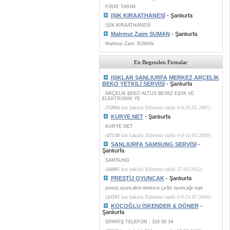
FIRAT TARIM
IŞIK KIRAATHANESİ
- Şanlıurfa
IŞIK KIRAATHANESİ
Mahmut Zaim SUMAN
- Şanlıurfa
Mahmut Zaim SUMAN
En Begenilen Firmalar
IŞIKLAR ŞANLIURFA MERKEZ ARÇELİK
BEKO YETKİLİ SERVİSİ
- Şanlıurfa
ARÇELİK BEKO ALTUS BEYAZ EŞYA VE
ELEKTRONİK YE
(
75094
kez bakıldı Eklenme tarihi 0-0-26.02.2007)
KURYE NET
- Şanlıurfa
KURYE NET
(
47138
kez bakıldı Eklenme tarihi 0-0-10.05.2009)
ŞANLIURFA SAMSUNG SERVİSİ
-
Şanlıurfa
SAMSUNG
(
44085
kez bakıldı Eklenme tarihi 27-03-2012)
PRESTİJ OYUNCAK
- Şanlıurfa
prestij oyuncakte binlerce çeŞit oyuncağı topt
(
43591
kez bakıldı Eklenme tarihi 0-0-24.07.2006)
KOÇOĞLU İSKENDER & DÖNER
-
Şanlıurfa
SİPARİŞ TELEFON : 316 00 34