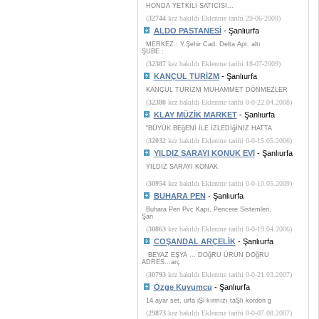
HONDA YETKİLİ SATICISI...
(
32744
kez bakıldı Eklenme tarihi 29-06-2009)
ALDO PASTANESİ
- Şanlıurfa
MERKEZ : Y.Şehir Cad. Delta Apt. altı
ŞUBE :
(
32387
kez bakıldı Eklenme tarihi 18-07-2009)
KANÇUL TURİZM
- Şanlıurfa
KANÇUL TURİZM MUHAMMET DÖNMEZLER
(
32380
kez bakıldı Eklenme tarihi 0-0-22.04.2008)
KLAY MÜZİK MARKET
- Şanlıurfa
"BÜYÜK BEğENİ İLE İZLEDİğİNİZ HATTA
(
32032
kez bakıldı Eklenme tarihi 0-0-15.05.2006)
YILDIZ SARAYI KONUK EVİ
- Şanlıurfa
YILDIZ SARAYI KONAK
(
30954
kez bakıldı Eklenme tarihi 0-0-10.05.2009)
BUHARA PEN
- Şanlıurfa
Buhara Pen Pvc Kapı, Pencere Sistemleri,
Şan
(
30863
kez bakıldı Eklenme tarihi 0-0-19.04.2006)
COŞANDAL ARÇELİK
- Şanlıurfa
BEYAZ EŞYA ... DOğRU ÜRÜN DOğRU
ADRES...arç
(
30793
kez bakıldı Eklenme tarihi 0-0-21.03.2007)
Özge Kuyumcu
- Şanlıurfa
14 ayar set, urfa iŞi kırmızı taŞlı kordon g
(
29873
kez bakıldı Eklenme tarihi 0-0-07.08.2007)