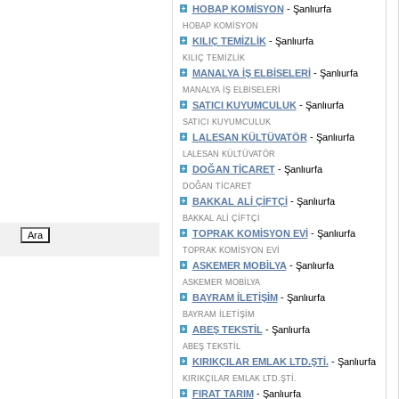
HOBAP KOMİSYON
- Şanlıurfa
HOBAP KOMİSYON
KILIÇ TEMİZLİK
- Şanlıurfa
KILIÇ TEMİZLİK
MANALYA İŞ ELBİSELERİ
- Şanlıurfa
MANALYA İŞ ELBİSELERİ
SATICI KUYUMCULUK
- Şanlıurfa
SATICI KUYUMCULUK
LALESAN KÜLTÜVATÖR
- Şanlıurfa
LALESAN KÜLTÜVATÖR
DOĞAN TİCARET
- Şanlıurfa
DOĞAN TİCARET
BAKKAL ALİ ÇİFTÇİ
- Şanlıurfa
BAKKAL ALİ ÇİFTÇİ
TOPRAK KOMİSYON EVİ
- Şanlıurfa
TOPRAK KOMİSYON EVİ
ASKEMER MOBİLYA
- Şanlıurfa
ASKEMER MOBİLYA
BAYRAM İLETİŞİM
- Şanlıurfa
BAYRAM İLETİŞİM
ABEŞ TEKSTİL
- Şanlıurfa
ABEŞ TEKSTİL
KIRIKÇILAR EMLAK LTD.ŞTİ.
- Şanlıurfa
KIRIKÇILAR EMLAK LTD.ŞTİ.
FIRAT TARIM
- Şanlıurfa