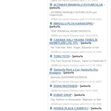
(
38611
kez bakıldı Eklenme tarihi 17-07-2009)
ALTINBAŞ İMAMOğLU KUYUMCULUK
-
Şanlıurfa
ALTINBAŞ İMAMOğLU KUYUMCULUK yeni
magazasıyla
(
37831
kez bakıldı Eklenme tarihi 0-0-18.08.2006)
MİROGLU PLUS KARAKÖPRÜ
-
Şanlıurfa
YENİ YERİMİZLE HİZMETİNİZDEYİZ.
(
35931
kez bakıldı Eklenme tarihi 24-02-2013)
ÇAKMAK HALI YIKAMA TEMİZLİK
HİZMETLERİ LTD. ŞTİ.
- Şanlıurfa
Her Türlü Halı, Kilim, Yorgan, Battaniye ve Kol
(
35320
kez bakıldı Eklenme tarihi 0-0-05.04.2006)
TORU TOYS
- Şanlıurfa
Toru Toys Oyuncak Dünyası, Toptan ve Parekende O
(
34560
kez bakıldı Eklenme tarihi 0-0-11.05.2006)
Şanlıurfa Rent a Car, Şanlıurfa Oto
Kiralama
- Şanlıurfa
Şanlıurfa (4143155666-5322565216
(
34527
kez bakıldı Eklenme tarihi 0-0-16.02.2007)
DİVAN PASTANESİ
- Şanlıurfa
(
33442
kez bakıldı Eklenme tarihi 20-07-2009)
KUBAT GRUP
- Şanlıurfa
Cep Telefonu ve Aksesuarları, Bilgisayar ve Sarf
(
33169
kez bakıldı Eklenme tarihi 0-0-25.08.2006)
HONDA PLAZA CANBEYLİ
- Şanlıurfa