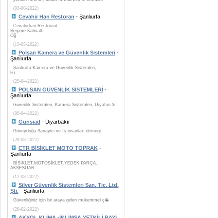
(03-06-2022)
Cevahir Han Restoran
- Şanlıurfa
Cevahirhan Restorant
Serpme Kahvaltı
Öğ
(19-05-2022)
Polsan Kamera ve Güvenlik Sistemleri
-
Şanlıurfa
Şanlıurfa Kamera ve Güvenlik Sistemleri,
Hı
(29-04-2022)
POLSAN GÜVENLİK SİSTEMLERİ
-
Şanlıurfa
Güvenlik Sistemleri, Kamera Sistemleri, Diyafon S
(09-04-2022)
Günsiad
- Diyarbakır
Güneydoğu Sanayici ve İş insanları dernegi
(29-03-2022)
CTR BİSİKLET MOTO TOPRAK
-
Şanlıurfa
BİSİKLET.MOTOSİKLET.YEDEK PARÇA.
AKSESUAR
(12-03-2022)
Silver Güvenlik Sistemleri San. Tic. Ltd.
Şti.
- Şanlıurfa
Güvenliğiniz için bir araya gelen mükemmel ç�
(28-02-2022)
AKYOL KLİMA -İKLİMSA YETKİLİ BAYİ