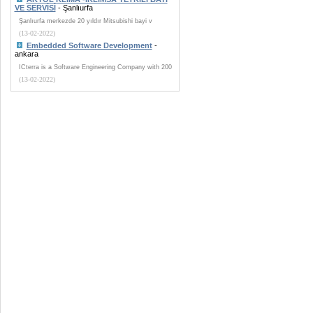
VE SERVİSİ
- Şanlıurfa
Şanlıurfa merkezde 20 yıldır Mitsubishi bayi v
(13-02-2022)
Embedded Software Development
-
ankara
ICterra is a Software Engineering Company with 200
(13-02-2022)