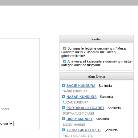
Yardım
Bu firma ile iletişime geçmek için "Mesaj
Gönder" linkini kullanarak hızlı mesaj
gönderebilirsiniz.
Ana veya alt kategorilere dönmek için üstte
kategori adlarına tıklayınız.
Altın Üyeler
SAĞIR KUNDURA
- Şanlıurfa
SAĞIR KUNDURA
NAZAR KUNDURA
- Şanlıurfa
NAZAR KUNDURA
PORTAKALCI TİCARET
- Şanlıurfa
Gönder
PORTAKALCI TİCARET
DİDEM MARKET
- Şanlıurfa
DİDEM MARKET
YILDIZ GIDA LTD.ŞTİ.
- Şanlıurfa
YILDIZ GIDA LTD.ŞTİ.