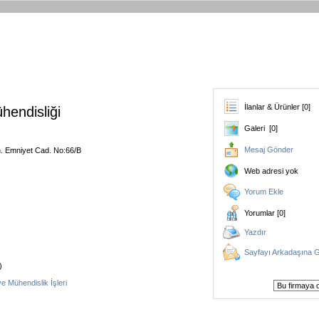
İlanlar & Ürünler [0]
endisliği
Galeri [0]
Mesaj Gönder
. Emniyet Cad. No:66/B
Web adresi yok
Yorum Ekle
Yorumlar [0]
Yazdır
Sayfayı Arkadaşına 
)
 ve Mühendislik İşleri