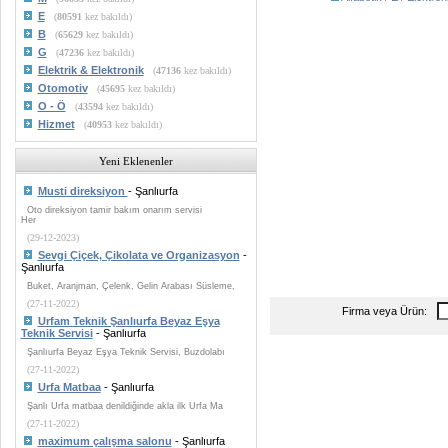
E
(
80591
kez bakıldı)
B
(
65629
kez bakıldı)
G
(
47236
kez bakıldı)
Elektrik & Elektronik
(
47136
kez bakıldı)
Otomotiv
(
45695
kez bakıldı)
O - Ö
(
43594
kez bakıldı)
Hizmet
(
40953
kez bakıldı)
Yeni Eklenenler
Musti direksiyon
- Şanlıurfa
Oto direksiyon tamir bakım onarım servisi
Her
(29-12-2023)
Sevgi Çiçek, Çikolata ve Organizasyon
-
Şanlıurfa
Buket, Aranjman, Çelenk, Gelin Arabası Süsleme,
(27-11-2022)
Firma veya Ürün:
Urfam Teknik Şanlıurfa Beyaz Eşya
Teknik Servisi
- Şanlıurfa
Şanlıurfa Beyaz Eşya Teknik Servisi, Buzdolabı
(27-11-2022)
Urfa Matbaa
- Şanlıurfa
Şanlı Urfa matbaa denildiğinde akla ilk Urfa Ma
(27-11-2022)
maximum çalışma salonu
- Şanlıurfa