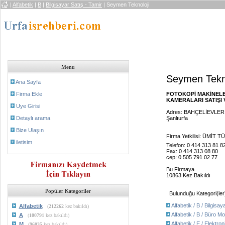
|
Alfabetik
|
B
|
Bilgisayar Satış - Tamir
| Seymen Teknoloji
Menu
Seymen Tekno
Ana Sayfa
Firma Ekle
FOTOKOPİ MAKİNELE
KAMERALARI SATIŞI V
Uye Girisi
Adres: BAHÇELİEVLER
Detaylı arama
Şanlıurfa
Bize Ulaşın
Firma Yetkilisi: ÜMİT
iletisim
Telefon: 0 414 313 81 82
Fax: 0 414 313 08 80
cep: 0 505 791 02 77
Bu Firmaya
10863 Kez Bakıldı
Popüler Kategoriler
Bulunduğu Kategori(ler
Alfabetik / B / Bilgisay
Alfabetik
(
212262
kez bakıldı)
Alfabetik / B / Büro M
A
(
100791
kez bakıldı)
Alfabetik / E / Elektr
M
(
96035
kez bakıldı)