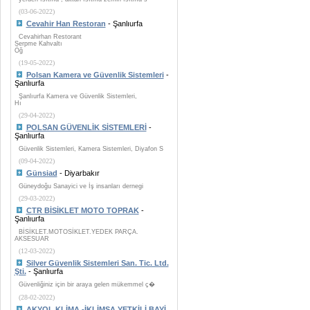
(03-06-2022)
Cevahir Han Restoran
- Şanlıurfa
Cevahirhan Restorant
Serpme Kahvaltı
Öğ
(19-05-2022)
Polsan Kamera ve Güvenlik Sistemleri
-
Şanlıurfa
Şanlıurfa Kamera ve Güvenlik Sistemleri,
Hı
(29-04-2022)
POLSAN GÜVENLİK SİSTEMLERİ
-
Şanlıurfa
Güvenlik Sistemleri, Kamera Sistemleri, Diyafon S
(09-04-2022)
Günsiad
- Diyarbakır
Güneydoğu Sanayici ve İş insanları dernegi
(29-03-2022)
CTR BİSİKLET MOTO TOPRAK
-
Şanlıurfa
BİSİKLET.MOTOSİKLET.YEDEK PARÇA.
AKSESUAR
(12-03-2022)
Silver Güvenlik Sistemleri San. Tic. Ltd.
Şti.
- Şanlıurfa
Güvenliğiniz için bir araya gelen mükemmel ç�
(28-02-2022)
AKYOL KLİMA -İKLİMSA YETKİLİ BAYİ