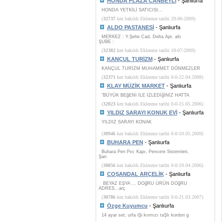
HONDA PLAZA CANBEYLİ
- Şanlıurfa
HONDA YETKİLİ SATICISI...
(
32737
kez bakıldı Eklenme tarihi 29-06-2009)
ALDO PASTANESİ
- Şanlıurfa
MERKEZ : Y.Şehir Cad. Delta Apt. altı
ŞUBE :
(
32382
kez bakıldı Eklenme tarihi 18-07-2009)
KANÇUL TURİZM
- Şanlıurfa
KANÇUL TURİZM MUHAMMET DÖNMEZLER
(
32371
kez bakıldı Eklenme tarihi 0-0-22.04.2008)
KLAY MÜZİK MARKET
- Şanlıurfa
"BÜYÜK BEğENİ İLE İZLEDİğİNİZ HATTA
(
32023
kez bakıldı Eklenme tarihi 0-0-15.05.2006)
YILDIZ SARAYI KONUK EVİ
- Şanlıurfa
YILDIZ SARAYI KONAK
(
30946
kez bakıldı Eklenme tarihi 0-0-10.05.2009)
BUHARA PEN
- Şanlıurfa
Buhara Pen Pvc Kapı, Pencere Sistemleri,
Şan
(
30856
kez bakıldı Eklenme tarihi 0-0-19.04.2006)
COŞANDAL ARÇELİK
- Şanlıurfa
BEYAZ EŞYA ... DOğRU ÜRÜN DOğRU
ADRES...arç
(
30786
kez bakıldı Eklenme tarihi 0-0-21.03.2007)
Özge Kuyumcu
- Şanlıurfa
14 ayar set, urfa iŞi kırmızı taŞlı kordon g