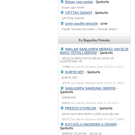
Bilsan yapı emlak
- Şanlıurfa
İnşaat yapı emlak
ÇİFTTAŞ SANAYİ
- Şanlıurfa
ÇİFTTAŞ SANAYİ
izmir pasifik temizlik
- izmir
Pasifik Temizlik Hizmetleri | Temizlik Şirketi |
En Begenilen Firmalar
IŞIKLAR ŞANLIURFA MERKEZ ARÇELİK
BEKO YETKİLİ SERVİSİ
- Şanlıurfa
ARÇELİK BEKO ALTUS BEYAZ EŞYA VE
ELEKTRONİK YE
(
75086
kez bakıldı Eklenme tarihi 0-0-26.02.2007)
KURYE NET
- Şanlıurfa
KURYE NET
(
47131
kez bakıldı Eklenme tarihi 0-0-10.05.2009)
ŞANLIURFA SAMSUNG SERVİSİ
-
Şanlıurfa
SAMSUNG
(
44076
kez bakıldı Eklenme tarihi 27-03-2012)
PRESTİJ OYUNCAK
- Şanlıurfa
prestij oyuncakte binlerce çeŞit oyuncağı topt
(
43577
kez bakıldı Eklenme tarihi 0-0-24.07.2006)
KOÇOĞLU İSKENDER & DÖNER
-
Şanlıurfa
SİPARİŞ TELEFON : 316 00 34