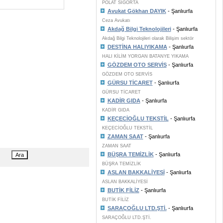
POLAT SİGORTA
Avukat Gökhan DAYIK
- Şanlıurfa
Ceza Avukatı
Akdağ Bilgi Teknolojileri
- Şanlıurfa
Akdağ Bilgi Teknolojileri olarak Bilişim sektör
DESTİNA HALIYIKAMA
- Şanlıurfa
HALI KİLİM YORGAN BATANYE YIKAMA
GÖZDEM OTO SERVİS
- Şanlıurfa
GÖZDEM OTO SERVİS
GÜRSU TİCARET
- Şanlıurfa
GÜRSU TİCARET
KADİR GIDA
- Şanlıurfa
KADİR GIDA
KEÇECİOĞLU TEKSTİL
- Şanlıurfa
KEÇECİOĞLU TEKSTİL
ZAMAN SAAT
- Şanlıurfa
ZAMAN SAAT
BÜŞRA TEMİZLİK
- Şanlıurfa
BÜŞRA TEMİZLİK
ASLAN BAKKALİYESİ
- Şanlıurfa
ASLAN BAKKALİYESİ
BUTİK FİLİZ
- Şanlıurfa
BUTİK FİLİZ
SARAÇOĞLU LTD.ŞTİ.
- Şanlıurfa
SARAÇOĞLU LTD.ŞTİ.