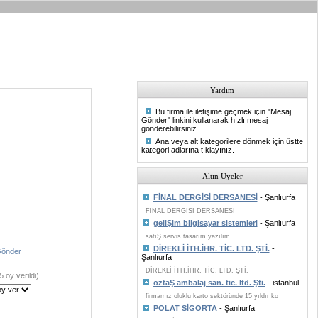
Yardım
Bu firma ile iletişime geçmek için "Mesaj
Gönder" linkini kullanarak hızlı mesaj
gönderebilirsiniz.
Ana veya alt kategorilere dönmek için üstte
kategori adlarına tıklayınız.
Altın Üyeler
FİNAL DERGİSİ DERSANESİ
- Şanlıurfa
FİNAL DERGİSİ DERSANESİ
geliŞim bilgisayar sistemleri
- Şanlıurfa
satıŞ servis tasarım yazılım
DİREKLİ İTH.İHR. TİC. LTD. ŞTİ.
-
Gönder
Şanlıurfa
DİREKLİ İTH.İHR. TİC. LTD. ŞTİ.
5 oy verildi)
öztaŞ ambalaj san. tic. ltd. Şti.
- istanbul
firmamız oluklu karto sektöründe 15 yıldır ko
POLAT SİGORTA
- Şanlıurfa