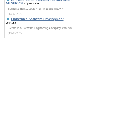
VE SERVİSİ
- Şanlıurfa
Şanlıurfa merkezde 20 yıldır Mitsubishi bayi v
(13-02-2022)
Embedded Software Development
-
ankara
ICterra is a Software Engineering Company with 200
(13-02-2022)