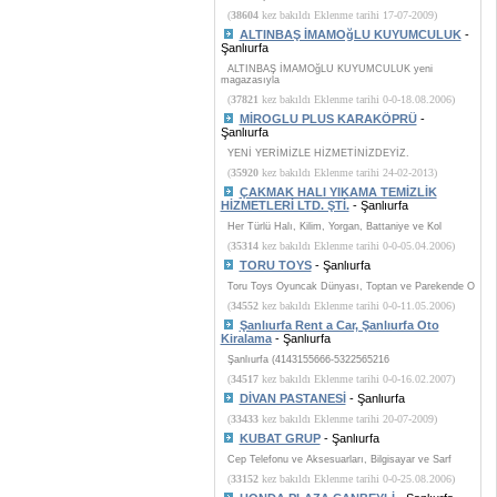
(
38604
kez bakıldı Eklenme tarihi 17-07-2009)
ALTINBAŞ İMAMOğLU KUYUMCULUK
-
Şanlıurfa
ALTINBAŞ İMAMOğLU KUYUMCULUK yeni
magazasıyla
(
37821
kez bakıldı Eklenme tarihi 0-0-18.08.2006)
MİROGLU PLUS KARAKÖPRÜ
-
Şanlıurfa
YENİ YERİMİZLE HİZMETİNİZDEYİZ.
(
35920
kez bakıldı Eklenme tarihi 24-02-2013)
ÇAKMAK HALI YIKAMA TEMİZLİK
HİZMETLERİ LTD. ŞTİ.
- Şanlıurfa
Her Türlü Halı, Kilim, Yorgan, Battaniye ve Kol
(
35314
kez bakıldı Eklenme tarihi 0-0-05.04.2006)
TORU TOYS
- Şanlıurfa
Toru Toys Oyuncak Dünyası, Toptan ve Parekende O
(
34552
kez bakıldı Eklenme tarihi 0-0-11.05.2006)
Şanlıurfa Rent a Car, Şanlıurfa Oto
Kiralama
- Şanlıurfa
Şanlıurfa (4143155666-5322565216
(
34517
kez bakıldı Eklenme tarihi 0-0-16.02.2007)
DİVAN PASTANESİ
- Şanlıurfa
(
33433
kez bakıldı Eklenme tarihi 20-07-2009)
KUBAT GRUP
- Şanlıurfa
Cep Telefonu ve Aksesuarları, Bilgisayar ve Sarf
(
33152
kez bakıldı Eklenme tarihi 0-0-25.08.2006)