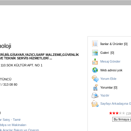
İlanlar & Ürünler [0]
loji
Galeri [0]
Rİ,BİLGİSAYAR,YAZICI,SARF MALZEME,GÜVENLİK
E TEKNİK SERVİS HİZMETLERİ ...
Mesaj Gönder
 110.SOK KÜLTÜR APT. NO 1
Web adresi yok
Yorum Ekle
 TÜTÜNCÜ
 / 313 08 80
Yorumlar [0]
Yazdır
Sayfayı Arkadaşına 
)
(19
ar Satış - Tamir
obilya ve Makinaları
onik Araçlar Bakım ve Onarım