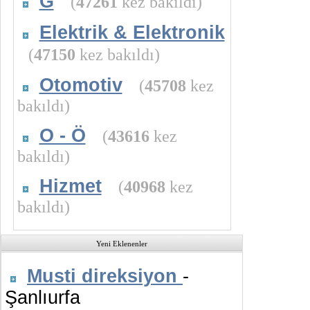
G
(
47261
kez bakıldı)
Elektrik & Elektronik
(
47150
kez bakıldı)
Otomotiv
(
45708
kez
bakıldı)
O - Ö
(
43616
kez
bakıldı)
Hizmet
(
40968
kez
bakıldı)
Yeni Eklenenler
Musti direksiyon
-
Şanlıurfa