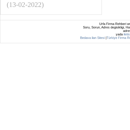
(13-02-2022)
Urfa Firma Rehberi ww
Soru, Sorun, Adres degisikligi, Hat
adres
yada
ileti
Bedava ilan Sitesi
|
Türkiye Firma R