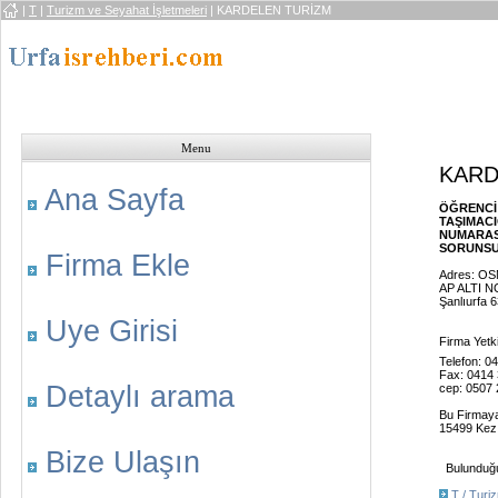
|
T
|
Turizm ve Seyahat İşletmeleri
| KARDELEN TURİZM
Menu
KARD
Ana Sayfa
ÖĞRENCİ
TAŞIMACI
NUMARASI
SORUNSUZ
Firma Ekle
Adres: O
AP ALTI N
Şanlıurfa 
Uye Girisi
Firma Yetki
Telefon: 0
Fax: 0414
Detaylı arama
cep: 0507
Bu Firmay
15499 Kez 
Bize Ulaşın
Bulunduğu 
T / Turi