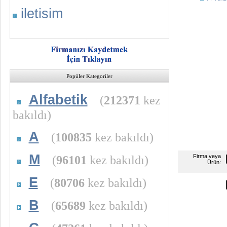
iletisim
Popüler Kategoriler
Alfabetik
(
212371
kez
bakıldı)
A
(
100835
kez bakıldı)
M
(
96101
kez bakıldı)
Firma veya
Ürün:
E
(
80706
kez bakıldı)
B
(
65689
kez bakıldı)