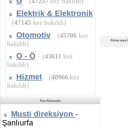
G
(
47257
kez bakıldı)
Elektrik & Elektronik
(
47145
kez bakıldı)
Otomotiv
(
45706
kez
Firma veya 
bakıldı)
O - Ö
(
43611
kez
bakıldı)
Hizmet
(
40966
kez
bakıldı)
Yeni Eklenenler
Musti direksiyon
-
Şanlıurfa