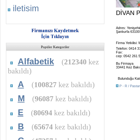
iletisim
DİVAN 
Adres: Yenişehir
Şanlıurfa 63100
Firma Yetkilisi
Popüler Kategoriler
Telefon: 0414 3
Fax:
cep: 0542 261 
Alfabetik
(
212340
kez
Bu Firmaya
33441 Kez Bakı
bakıldı)
Bulunduğu Kate
A
(
100827
kez bakıldı)
P - R / Pastan
M
(
96087
kez bakıldı)
E
(
80694
kez bakıldı)
B
(
65674
kez bakıldı)