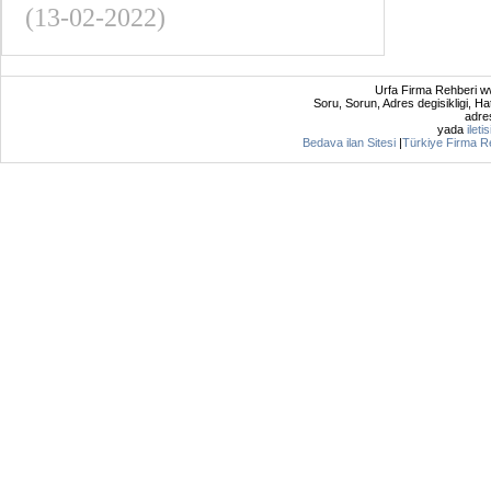
(13-02-2022)
Urfa Firma Rehberi ww
Soru, Sorun, Adres degisikligi, Hat
adres
yada
ileti
Bedava ilan Sitesi
|
Türkiye Firma R