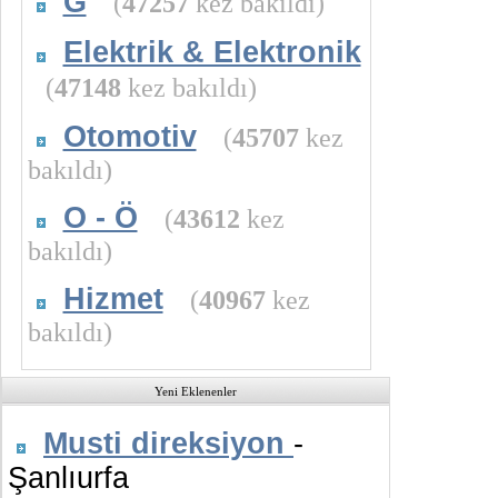
G
(
47257
kez bakıldı)
Elektrik & Elektronik
(
47148
kez bakıldı)
Otomotiv
(
45707
kez
bakıldı)
O - Ö
(
43612
kez
bakıldı)
Hizmet
(
40967
kez
bakıldı)
Yeni Eklenenler
Musti direksiyon
-
Şanlıurfa