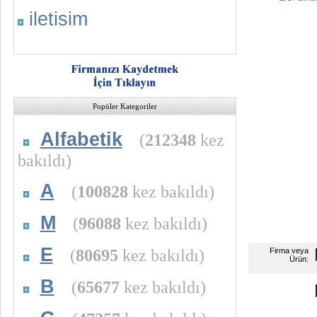
iletisim
Popüler Kategoriler
Alfabetik
(
212348
kez
bakıldı)
A
(
100828
kez bakıldı)
M
(
96088
kez bakıldı)
E
(
80695
kez bakıldı)
Firma veya
Ürün:
B
(
65677
kez bakıldı)