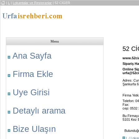
|
L
|
Lokantalar ve Restoranlar
| 52 CİGER
Menu
52 C
Ana Sayfa
www.52ci
Sipariş Ha
Online Sip
Firma Ekle
urfa@52ci
Adres: Cum
Şanlıurfa 
Uye Girisi
Firma Yetk
Telefon: 0
Fax:
Detaylı arama
cep: 0532 
Bu Firmay
5101 Kez B
Bize Ulaşın
Bulunduğu 
L / Loka