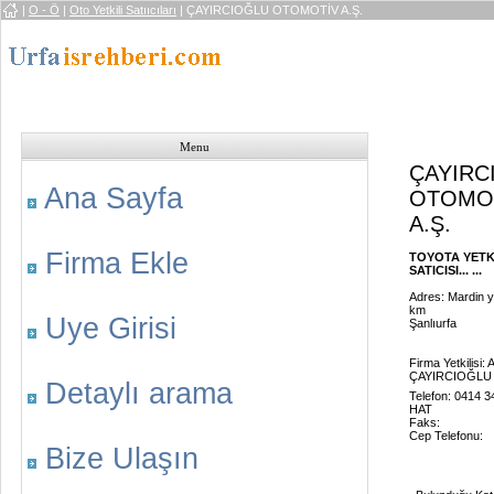
|
O - Ö
|
Oto Yetkili Satııcıları
| ÇAYIRCIOĞLU OTOMOTİV A.Ş.
Menu
ÇAYIRC
Ana Sayfa
OTOMO
A.Ş.
Firma Ekle
TOYOTA YETK
SATICISI... ...
Adres: Mardin y
km
Uye Girisi
Şanlıurfa
Firma Yetkilisi: 
ÇAYIRCIOĞLU
Detaylı arama
Telefon: 0414 3
HAT
Faks:
Cep Telefonu:
Bize Ulaşın