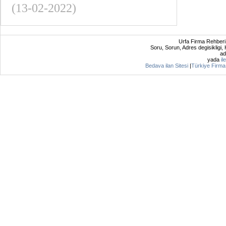
(13-02-2022)
Urfa Firma Rehberi
Soru, Sorun, Adres degisikligi, H
ad
yada
il
Bedava ilan Sitesi
|
Türkiye Firma