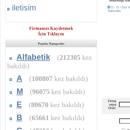
Bulunduğu Kate
iletisim
O - Ö / Oto Ye
Satııcıları
Popüler Kategoriler
Alfabetik
(
212305
kez
bakıldı)
A
(
100807
kez bakıldı)
M
(
96075
kez bakıldı)
Firma
E
(
80670
kez bakıldı)
veya
Ürün:
B
(
65661
kez bakıldı)