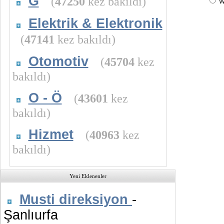
G
(
47250
kez bakıldı)
W
Elektrik & Elektronik
(
47141
kez bakıldı)
Otomotiv
(
45704
kez
bakıldı)
O - Ö
(
43601
kez
bakıldı)
Hizmet
(
40963
kez
bakıldı)
Yeni Eklenenler
Musti direksiyon
-
Şanlıurfa