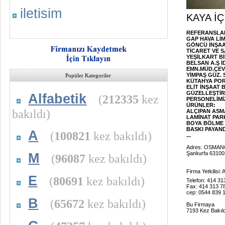
iletisim
KAYA İ
REFERANSLAR
GAP HAVA Lİ
GÖNCÜ İNŞAA
TİCARET VE S
YEŞİLKART Bİ
BELSAN A.Ş İ
EMN.MÜD.ÇEVİ
YİMPAŞ GÜZ.
Popüler Kategoriler
KÜTAHYA POR
ELİT İNŞAAT 
GÜZELLEŞTİRD
Alfabetik
(
212335
kez
PERSONELİMİZ
ÜRÜNLER:
bakıldı)
ALÇIPAN ASM
LAMİNAT PAR
BOYA BÖLME 
BASKI PAYAND
A
(
100821
kez bakıldı)
...
Adres: OSMAN
Şanlıurfa 63100
M
(
96087
kez bakıldı)
Firma Yetkilisi
E
(
80691
kez bakıldı)
Telefon: 414 31
Fax: 414 313 7
cep: 0544 839 
B
(
65672
kez bakıldı)
Bu Firmaya
7193 Kez Bakıld