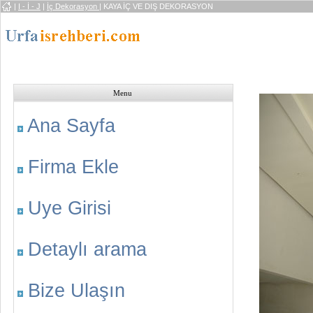
|
I - İ - J
|
İç Dekorasyon
| KAYA İÇ VE DIŞ DEKORASYON
Menu
Ana Sayfa
Firma Ekle
Uye Girisi
Detaylı arama
Bize Ulaşın