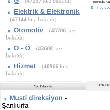
G
(
47257
kez bakıldı)
Bulunduğu Kate
I - İ - J / İç
Elektrik & Elektronik
(
47144
kez bakıldı)
Otomotiv
(
45706
kez
bakıldı)
O - Ö
(
43608
kez
bakıldı)
Hizmet
(
40966
kez
bakıldı)
Firma vey
Yeni Eklenenler
Musti direksiyon
-
Şanlıurfa