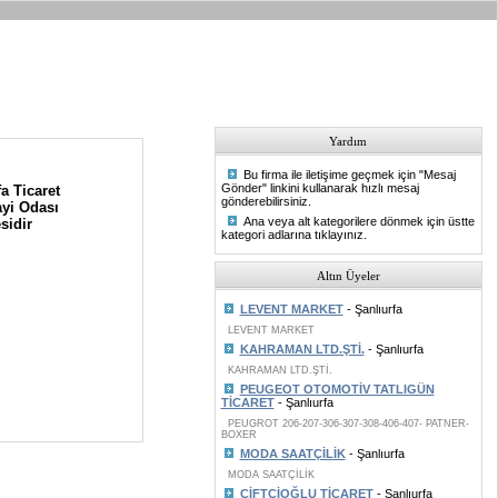
Yardım
Bu firma ile iletişime geçmek için "Mesaj
Gönder" linkini kullanarak hızlı mesaj
a Ticaret
gönderebilirsiniz.
yi Odası
Ana veya alt kategorilere dönmek için üstte
sidir
kategori adlarına tıklayınız.
Altın Üyeler
LEVENT MARKET
- Şanlıurfa
LEVENT MARKET
KAHRAMAN LTD.ŞTİ.
- Şanlıurfa
KAHRAMAN LTD.ŞTİ.
PEUGEOT OTOMOTİV TATLIGÜN
TİCARET
- Şanlıurfa
PEUGROT 206-207-306-307-308-406-407- PATNER-
BOXER
MODA SAATÇİLİK
- Şanlıurfa
MODA SAATÇİLİK
ÇİFTÇİOĞLU TİCARET
- Şanlıurfa