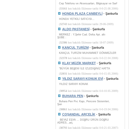
Cep Telefonu ve Aksesuarları, Bilgisayar ve Sarf
(
33161
kez bakıldı Eklenme tarihi 0-0-25.08.2006)
HONDA PLAZA CANBEYLİ
- Şanlıurfa
HONDA YETKİLİ SATICISI...
(
32743
kez bakıldı Eklenme tarihi 29-06-2009)
ALDO PASTANESİ
- Şanlıurfa
MERKEZ : Y.Şehir Cad. Delta Apt. altı
ŞUBE :
(
32386
kez bakıldı Eklenme tarihi 18-07-2009)
KANÇUL TURİZM
- Şanlıurfa
KANÇUL TURİZM MUHAMMET DÖNMEZLER
(
32378
kez bakıldı Eklenme tarihi 0-0-22.04.2008)
KLAY MÜZİK MARKET
- Şanlıurfa
"BÜYÜK BEğENİ İLE İZLEDİğİNİZ HATTA
(
32031
kez bakıldı Eklenme tarihi 0-0-15.05.2006)
YILDIZ SARAYI KONUK EVİ
- Şanlıurfa
YILDIZ SARAYI KONAK
(
30954
kez bakıldı Eklenme tarihi 0-0-10.05.2009)
BUHARA PEN
- Şanlıurfa
Buhara Pen Pvc Kapı, Pencere Sistemleri,
Şan
(
30861
kez bakıldı Eklenme tarihi 0-0-19.04.2006)
COŞANDAL ARÇELİK
- Şanlıurfa
BEYAZ EŞYA ... DOğRU ÜRÜN DOğRU
ADRES...arç
(
30793
kez bakıldı Eklenme tarihi 0-0-21.03.2007)