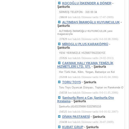
KOÇOĞLU İSKENDER & DÖNER
-
Şanlıurfa
SİPARİŞ TELEFON : 316 00 34
(
38610
kez bakıldı Eklenme tarihi 17-07-2009)
ALTINBAŞ İMAMOğLU KUYUMCULUK
-
Şanlıurfa
ALTINBAŞ İMAMOğLU KUYUMCULUK yeni
magazasıyla
(
37829
kez bakıldı Eklenme tarihi 0-0-18.08.2006)
MİROGLU PLUS KARAKÖPRÜ
-
Şanlıurfa
YENİ YERİMİZLE HİZMETİNİZDEYİZ.
(
35926
kez bakıldı Eklenme tarihi 24-02-2013)
ÇAKMAK HALI YIKAMA TEMİZLİK
HİZMETLERİ LTD. ŞTİ.
- Şanlıurfa
Her Türlü Halı, Kilim, Yorgan, Battaniye ve Kol
(
35318
kez bakıldı Eklenme tarihi 0-0-05.04.2006)
TORU TOYS
- Şanlıurfa
Toru Toys Oyuncak Dünyası, Toptan ve Parekende O
(
34558
kez bakıldı Eklenme tarihi 0-0-11.05.2006)
Şanlıurfa Rent a Car, Şanlıurfa Oto
Kiralama
- Şanlıurfa
Şanlıurfa (4143155666-5322565216
(
34525
kez bakıldı Eklenme tarihi 0-0-16.02.2007)
DİVAN PASTANESİ
- Şanlıurfa
(
33438
kez bakıldı Eklenme tarihi 20-07-2009)
KUBAT GRUP
- Şanlıurfa