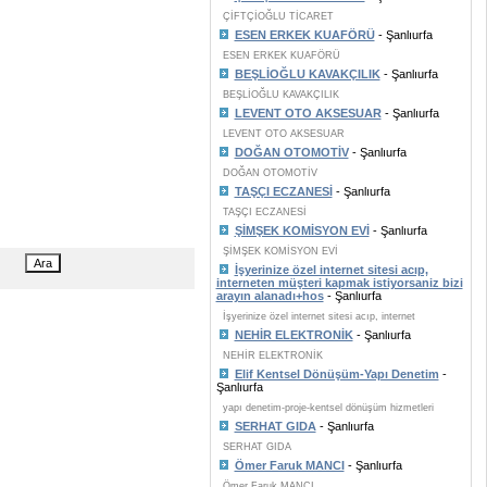
ÇİFTÇİOĞLU TİCARET
ESEN ERKEK KUAFÖRÜ
- Şanlıurfa
ESEN ERKEK KUAFÖRÜ
BEŞLİOĞLU KAVAKÇILIK
- Şanlıurfa
BEŞLİOĞLU KAVAKÇILIK
LEVENT OTO AKSESUAR
- Şanlıurfa
LEVENT OTO AKSESUAR
DOĞAN OTOMOTİV
- Şanlıurfa
DOĞAN OTOMOTİV
TAŞÇI ECZANESİ
- Şanlıurfa
TAŞÇI ECZANESİ
ŞİMŞEK KOMİSYON EVİ
- Şanlıurfa
ŞİMŞEK KOMİSYON EVİ
İşyerinize özel internet sitesi acıp,
interneten müşteri kapmak istiyorsaniz bizi
arayın alanadı+hos
- Şanlıurfa
İşyerinize özel internet sitesi acıp, internet
NEHİR ELEKTRONİK
- Şanlıurfa
NEHİR ELEKTRONİK
Elif Kentsel Dönüşüm-Yapı Denetim
-
Şanlıurfa
yapı denetim-proje-kentsel dönüşüm hizmetleri
SERHAT GIDA
- Şanlıurfa
SERHAT GIDA
Ömer Faruk MANCI
- Şanlıurfa
Ömer Faruk MANCI