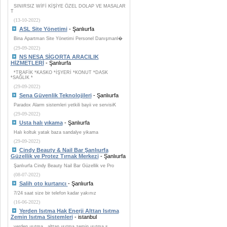
SINIRSIZ WİFİ KİŞİYE ÖZEL DOLAP VE MASALAR
T
(13-10-2022)
ASL Site Yönetimi
- Şanlıurfa
Bina Apartman Site Yönetimi Personel Danışmanl�
(29-09-2022)
NS NESA SİGORTA ARACILIK
HİZMETLERİ
- Şanlıurfa
*TRAFİK *KASKO *İŞYERİ *KONUT *DASK
*SAĞLIK *
(29-09-2022)
Sena Güvenlik Teknolojileri
- Şanlıurfa
Paradox Alarm sistemleri yetkili bayii ve servisiK
(29-09-2022)
Usta halı yıkama
- Şanlıurfa
Halı koltuk yatak baza sandalye yikama
(29-09-2022)
Cindy Beauty & Nail Bar Şanlıurfa
Güzellik ve Protez Tırnak Merkezi
- Şanlıurfa
Şanlıurfa Cindy Beauty Nail Bar Güzellik ve Pro
(08-07-2022)
Salih oto kurtarıcı
- Şanlıurfa
7/24 saat size bir telefon kadar yakınız
(16-06-2022)
Yerden Isıtma Hak Enerji Alttan Isıtma
Zemin Isıtma Sistemleri
- istanbul
yerden ısıtma , alttan ısıtma zemin ısıtma s