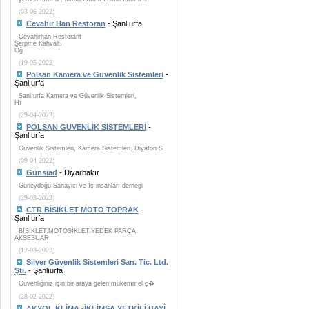
(03-06-2022)
Cevahir Han Restoran
- Şanlıurfa
Cevahirhan Restorant
Serpme Kahvaltı
Öğ
(19-05-2022)
Polsan Kamera ve Güvenlik Sistemleri
-
Şanlıurfa
Şanlıurfa Kamera ve Güvenlik Sistemleri,
Hı
(29-04-2022)
POLSAN GÜVENLİK SİSTEMLERİ
-
Şanlıurfa
Güvenlik Sistemleri, Kamera Sistemleri, Diyafon S
(09-04-2022)
Günsiad
- Diyarbakır
Güneydoğu Sanayici ve İş insanları dernegi
(29-03-2022)
CTR BİSİKLET MOTO TOPRAK
-
Şanlıurfa
BİSİKLET.MOTOSİKLET.YEDEK PARÇA.
AKSESUAR
(12-03-2022)
Silver Güvenlik Sistemleri San. Tic. Ltd.
Şti.
- Şanlıurfa
Güvenliğiniz için bir araya gelen mükemmel ç�
(28-02-2022)
AKYOL KLİMA -İKLİMSA YETKİLİ BAYİ