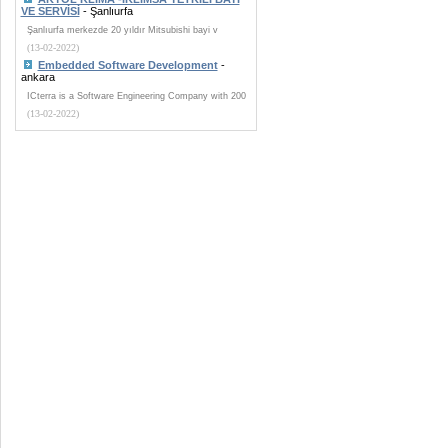
VE SERVİSİ
- Şanlıurfa
Şanlıurfa merkezde 20 yıldır Mitsubishi bayi v
(13-02-2022)
Embedded Software Development
-
ankara
ICterra is a Software Engineering Company with 200
(13-02-2022)