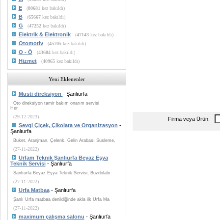
E
(
80681
kez bakıldı)
B
(
65667
kez bakıldı)
G
(
47252
kez bakıldı)
Elektrik & Elektronik
(
47143
kez bakıldı)
Otomotiv
(
45705
kez bakıldı)
O - Ö
(
43604
kez bakıldı)
Hizmet
(
40965
kez bakıldı)
Yeni Eklenenler
Musti direksiyon
- Şanlıurfa
Oto direksiyon tamir bakım onarım servisi
Her
(29-12-2023)
Firma veya Ürün:
Sevgi Çiçek, Çikolata ve Organizasyon
-
Şanlıurfa
Buket, Aranjman, Çelenk, Gelin Arabası Süsleme,
(27-11-2022)
Urfam Teknik Şanlıurfa Beyaz Eşya
Teknik Servisi
- Şanlıurfa
Şanlıurfa Beyaz Eşya Teknik Servisi, Buzdolabı
(27-11-2022)
Urfa Matbaa
- Şanlıurfa
Şanlı Urfa matbaa denildiğinde akla ilk Urfa Ma
(27-11-2022)
maximum çalışma salonu
- Şanlıurfa