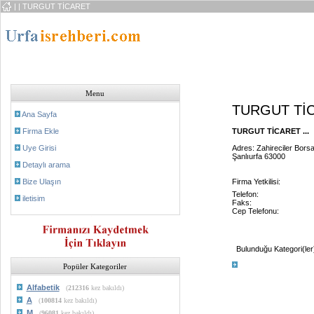
|
| TURGUT TİCARET
Menu
TURGUT Tİ
Ana Sayfa
Firma Ekle
TURGUT TİCARET ...
Uye Girisi
Adres: Zahireciler Bors
Şanlıurfa 63000
Detaylı arama
Bize Ulaşın
Firma Yetkilisi:
Telefon:
iletisim
Faks:
Cep Telefonu:
Bulunduğu Kategori(ler
Popüler Kategoriler
Alfabetik
(
212316
kez bakıldı)
A
(
100814
kez bakıldı)
M
(
96081
kez bakıldı)