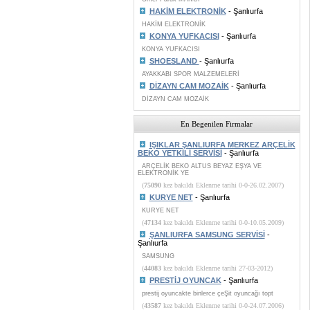
HAKİM ELEKTRONİK
- Şanlıurfa
HAKİM ELEKTRONİK
KONYA YUFKACISI
- Şanlıurfa
KONYA YUFKACISI
SHOESLAND
- Şanlıurfa
AYAKKABI SPOR MALZEMELERİ
DİZAYN CAM MOZAİK
- Şanlıurfa
DİZAYN CAM MOZAİK
En Begenilen Firmalar
IŞIKLAR ŞANLIURFA MERKEZ ARÇELİK
BEKO YETKİLİ SERVİSİ
- Şanlıurfa
ARÇELİK BEKO ALTUS BEYAZ EŞYA VE
ELEKTRONİK YE
(
75090
kez bakıldı Eklenme tarihi 0-0-26.02.2007)
KURYE NET
- Şanlıurfa
KURYE NET
(
47134
kez bakıldı Eklenme tarihi 0-0-10.05.2009)
ŞANLIURFA SAMSUNG SERVİSİ
-
Şanlıurfa
SAMSUNG
(
44083
kez bakıldı Eklenme tarihi 27-03-2012)
PRESTİJ OYUNCAK
- Şanlıurfa
prestij oyuncakte binlerce çeŞit oyuncağı topt
(
43587
kez bakıldı Eklenme tarihi 0-0-24.07.2006)