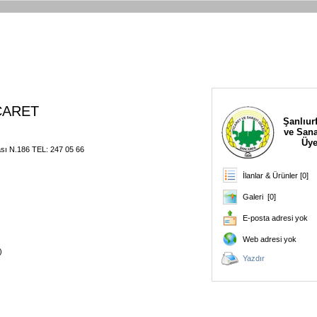
CARET
Şanlıurf
ve Sana
Üye
ası N.186 TEL: 247 05 66
İlanlar & Ürünler [0]
Galeri [0]
E-posta adresi yok
Web adresi yok
)
Yazdır