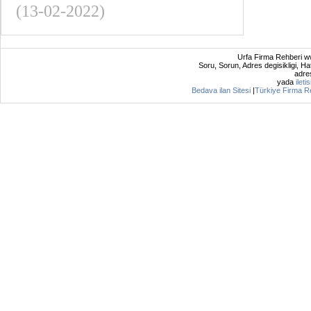
(13-02-2022)
Urfa Firma Rehberi ww
Soru, Sorun, Adres degisikligi, Hat
adres
yada
ileti
Bedava ilan Sitesi
|
Türkiye Firma R