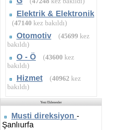
G
(
47248
kez bakıldı)
Elektrik & Elektronik
(
47140
kez bakıldı)
Otomotiv
(
45699
kez
bakıldı)
O - Ö
(
43600
kez
bakıldı)
Hizmet
(
40962
kez
bakıldı)
Yeni Eklenenler
Musti direksiyon
-
Şanlıurfa