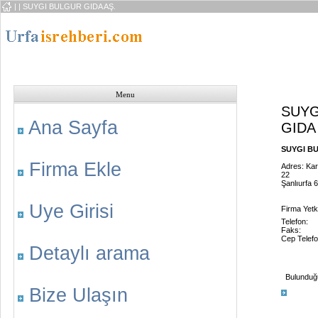
|
| SUYGI BULGUR GIDA AŞ.
Menu
SUYG
Ana Sayfa
GIDA
SUYGI BU
Firma Ekle
Adres: Ka
22
Şanlıurfa 
Uye Girisi
Firma Yetkil
Telefon:
Faks:
Cep Telefo
Detaylı arama
Bulunduğu 
Bize Ulaşın