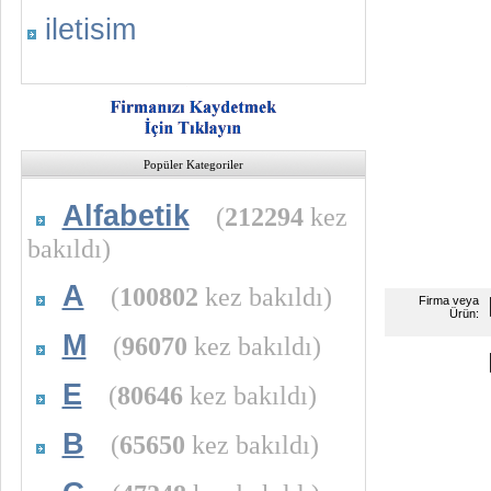
iletisim
Popüler Kategoriler
Alfabetik
(
212294
kez
bakıldı)
A
(
100802
kez bakıldı)
Firma veya
Ürün:
M
(
96070
kez bakıldı)
E
(
80646
kez bakıldı)
B
(
65650
kez bakıldı)