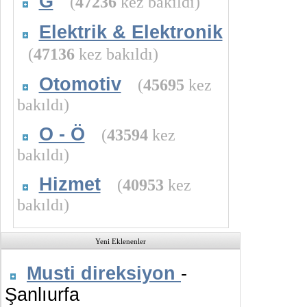
G
(
47236
kez bakıldı)
Elektrik & Elektronik
(
47136
kez bakıldı)
Otomotiv
(
45695
kez
bakıldı)
O - Ö
(
43594
kez
bakıldı)
Hizmet
(
40953
kez
bakıldı)
Yeni Eklenenler
Musti direksiyon
-
Şanlıurfa