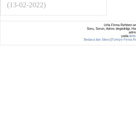
(13-02-2022)
Urfa Firma Rehberi ww
Soru, Sorun, Adres degisikligi, Hat
adres
yada
ileti
Bedava ilan Sitesi
|
Türkiye Firma R