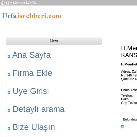
|
| H.Memhet KANSU
Menu
H.Me
Ana Sayfa
KAN
H.Memhet
Firma Ekle
Adres: Zah
No:146 Tel
Şanlıurfa 
Uye Girisi
Firma Yetkil
Telefon:
Faks:
Cep Telefo
Detaylı arama
Bulunduğu 
Bize Ulaşın