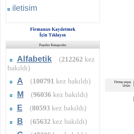
iletisim
Popüler Kategoriler
Alfabetik
(
212262
kez
bakıldı)
A
(
100791
kez bakıldı)
Firma veya
Ürün:
M
(
96036
kez bakıldı)
E
(
80593
kez bakıldı)
B
(
65632
kez bakıldı)