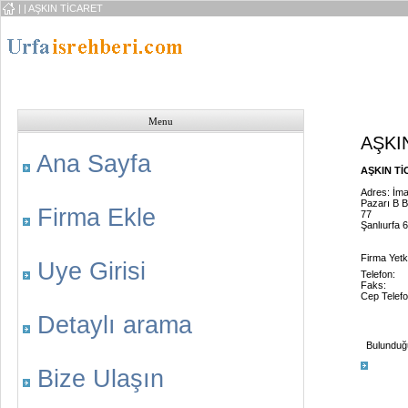
|
| AŞKIN TİCARET
Menu
AŞKI
Ana Sayfa
AŞKIN TİC
Adres: İm
Pazarı B B
Firma Ekle
77
Şanlıurfa 
Firma Yetk
Uye Girisi
Telefon:
Faks:
Cep Telefo
Detaylı arama
Bulunduğu 
Bize Ulaşın