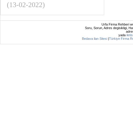
(13-02-2022)
Urfa Firma Rehberi ww
Soru, Sorun, Adres degisikligi, Hat
adres
yada
ileti
Bedava ilan Sitesi
|
Türkiye Firma R