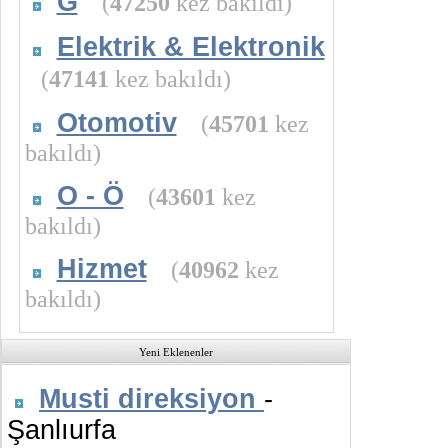
G
(
47250
kez bakıldı)
Elektrik & Elektronik
(
47141
kez bakıldı)
Otomotiv
(
45701
kez
bakıldı)
O - Ö
(
43601
kez
bakıldı)
Hizmet
(
40962
kez
bakıldı)
Yeni Eklenenler
Musti direksiyon
-
Şanlıurfa