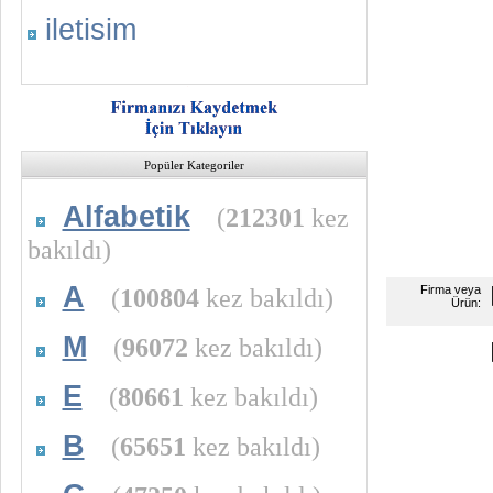
iletisim
Popüler Kategoriler
Alfabetik
(
212301
kez
bakıldı)
A
(
100804
kez bakıldı)
Firma veya
Ürün:
M
(
96072
kez bakıldı)
E
(
80661
kez bakıldı)
B
(
65651
kez bakıldı)