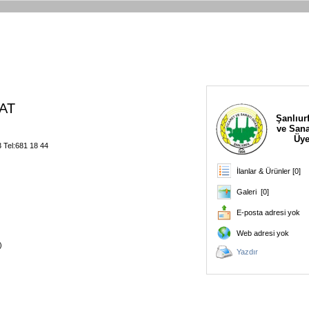
AT
Şanlıurf
ve Sana
Üye
 Tel:681 18 44
İlanlar & Ürünler [0]
Galeri [0]
E-posta adresi yok
Web adresi yok
)
Yazdır