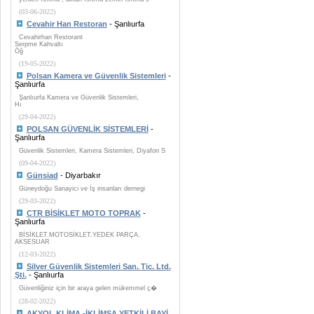
(03-06-2022)
Cevahir Han Restoran
- Şanlıurfa
Cevahirhan Restorant
Serpme Kahvaltı
Öğ
(19-05-2022)
Polsan Kamera ve Güvenlik Sistemleri
-
Şanlıurfa
Şanlıurfa Kamera ve Güvenlik Sistemleri,
Hı
(29-04-2022)
POLSAN GÜVENLİK SİSTEMLERİ
-
Şanlıurfa
Güvenlik Sistemleri, Kamera Sistemleri, Diyafon S
(09-04-2022)
Günsiad
- Diyarbakır
Güneydoğu Sanayici ve İş insanları dernegi
(29-03-2022)
CTR BİSİKLET MOTO TOPRAK
-
Şanlıurfa
BİSİKLET.MOTOSİKLET.YEDEK PARÇA.
AKSESUAR
(12-03-2022)
Silver Güvenlik Sistemleri San. Tic. Ltd.
Şti.
- Şanlıurfa
Güvenliğiniz için bir araya gelen mükemmel ç�
(28-02-2022)
AKYOL KLİMA -İKLİMSA YETKİLİ BAYİ