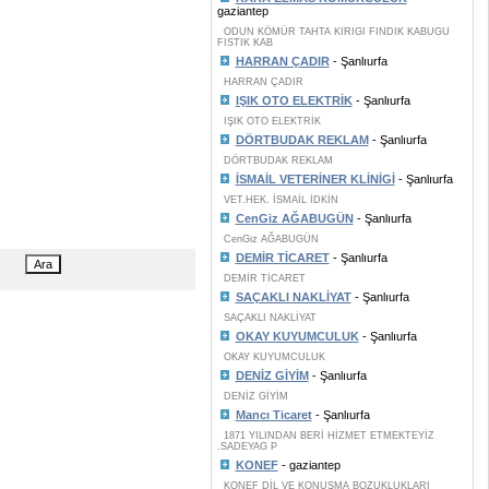
gaziantep
ODUN KÖMÜR TAHTA KIRIGI FINDIK KABUGU
FISTIK KAB
HARRAN ÇADIR
- Şanlıurfa
HARRAN ÇADIR
IŞIK OTO ELEKTRİK
- Şanlıurfa
IŞIK OTO ELEKTRİK
DÖRTBUDAK REKLAM
- Şanlıurfa
DÖRTBUDAK REKLAM
İSMAİL VETERİNER KLİNİGİ
- Şanlıurfa
VET.HEK. İSMAİL İDKİN
CenGiz AĞABUGÜN
- Şanlıurfa
CenGiz AĞABUGÜN
DEMİR TİCARET
- Şanlıurfa
DEMİR TİCARET
SAÇAKLI NAKLİYAT
- Şanlıurfa
SAÇAKLI NAKLİYAT
OKAY KUYUMCULUK
- Şanlıurfa
OKAY KUYUMCULUK
DENİZ GİYİM
- Şanlıurfa
DENİZ GİYİM
Mancı Ticaret
- Şanlıurfa
1871 YILINDAN BERİ HİZMET ETMEKTEYİZ
.SADEYAG P
KONEF
- gaziantep
KONEF DİL VE KONUŞMA BOZUKLUKLARI