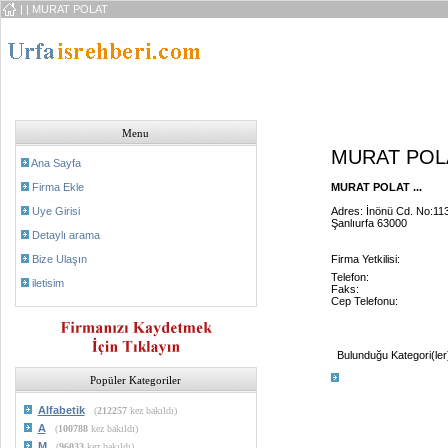
|
| MURAT POLAT
Menu
MURAT POL
Ana Sayfa
Firma Ekle
MURAT POLAT ...
Uye Girisi
Adres: İnönü Cd. No:113
Şanlıurfa 63000
Detaylı arama
Bize Ulaşın
Firma Yetkilisi:
Telefon:
iletisim
Faks:
Cep Telefonu:
Bulunduğu Kategori(ler
Popüler Kategoriler
Alfabetik
(
212257
kez bakıldı)
A
(
100788
kez bakıldı)
M
(
96033
kez bakıldı)