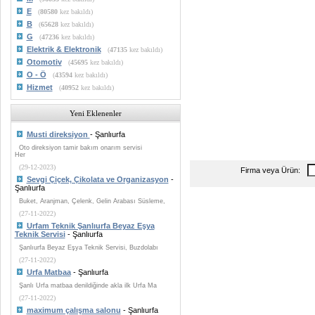
E
(
80580
kez bakıldı)
B
(
65628
kez bakıldı)
G
(
47236
kez bakıldı)
Elektrik & Elektronik
(
47135
kez bakıldı)
Otomotiv
(
45695
kez bakıldı)
O - Ö
(
43594
kez bakıldı)
Hizmet
(
40952
kez bakıldı)
Yeni Eklenenler
Musti direksiyon
- Şanlıurfa
Oto direksiyon tamir bakım onarım servisi
Her
(29-12-2023)
Firma veya Ürün:
Sevgi Çiçek, Çikolata ve Organizasyon
-
Şanlıurfa
Buket, Aranjman, Çelenk, Gelin Arabası Süsleme,
(27-11-2022)
Urfam Teknik Şanlıurfa Beyaz Eşya
Teknik Servisi
- Şanlıurfa
Şanlıurfa Beyaz Eşya Teknik Servisi, Buzdolabı
(27-11-2022)
Urfa Matbaa
- Şanlıurfa
Şanlı Urfa matbaa denildiğinde akla ilk Urfa Ma
(27-11-2022)
maximum çalışma salonu
- Şanlıurfa