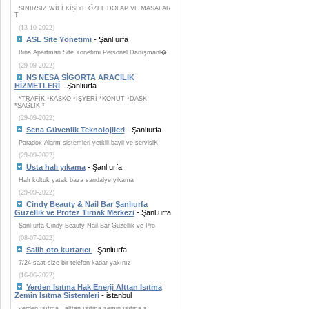
SINIRSIZ WİFİ KİŞİYE ÖZEL DOLAP VE MASALAR
T
(13-10-2022)
ASL Site Yönetimi
- Şanlıurfa
Bina Apartman Site Yönetimi Personel Danışmanl�
(29-09-2022)
NS NESA SİGORTA ARACILIK
HİZMETLERİ
- Şanlıurfa
*TRAFİK *KASKO *İŞYERİ *KONUT *DASK
*SAĞLIK *
(29-09-2022)
Sena Güvenlik Teknolojileri
- Şanlıurfa
Paradox Alarm sistemleri yetkili bayii ve servisiK
(29-09-2022)
Usta halı yıkama
- Şanlıurfa
Halı koltuk yatak baza sandalye yikama
(29-09-2022)
Cindy Beauty & Nail Bar Şanlıurfa
Güzellik ve Protez Tırnak Merkezi
- Şanlıurfa
Şanlıurfa Cindy Beauty Nail Bar Güzellik ve Pro
(08-07-2022)
Salih oto kurtarıcı
- Şanlıurfa
7/24 saat size bir telefon kadar yakınız
(16-06-2022)
Yerden Isıtma Hak Enerji Alttan Isıtma
Zemin Isıtma Sistemleri
- istanbul
yerden ısıtma , alttan ısıtma zemin ısıtma s