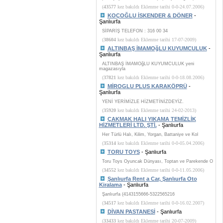
(
43577
kez bakıldı Eklenme tarihi 0-0-24.07.2006)
KOÇOĞLU İSKENDER & DÖNER
-
Şanlıurfa
SİPARİŞ TELEFON : 316 00 34
(
38604
kez bakıldı Eklenme tarihi 17-07-2009)
ALTINBAŞ İMAMOğLU KUYUMCULUK
-
Şanlıurfa
ALTINBAŞ İMAMOğLU KUYUMCULUK yeni
magazasıyla
(
37821
kez bakıldı Eklenme tarihi 0-0-18.08.2006)
MİROGLU PLUS KARAKÖPRÜ
-
Şanlıurfa
YENİ YERİMİZLE HİZMETİNİZDEYİZ.
(
35920
kez bakıldı Eklenme tarihi 24-02-2013)
ÇAKMAK HALI YIKAMA TEMİZLİK
HİZMETLERİ LTD. ŞTİ.
- Şanlıurfa
Her Türlü Halı, Kilim, Yorgan, Battaniye ve Kol
(
35314
kez bakıldı Eklenme tarihi 0-0-05.04.2006)
TORU TOYS
- Şanlıurfa
Toru Toys Oyuncak Dünyası, Toptan ve Parekende O
(
34552
kez bakıldı Eklenme tarihi 0-0-11.05.2006)
Şanlıurfa Rent a Car, Şanlıurfa Oto
Kiralama
- Şanlıurfa
Şanlıurfa (4143155666-5322565216
(
34517
kez bakıldı Eklenme tarihi 0-0-16.02.2007)
DİVAN PASTANESİ
- Şanlıurfa
(
33433
kez bakıldı Eklenme tarihi 20-07-2009)