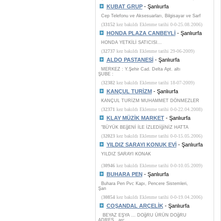
KUBAT GRUP
- Şanlıurfa
Cep Telefonu ve Aksesuarları, Bilgisayar ve Sarf
(
33152
kez bakıldı Eklenme tarihi 0-0-25.08.2006)
HONDA PLAZA CANBEYLİ
- Şanlıurfa
HONDA YETKİLİ SATICISI...
(
32737
kez bakıldı Eklenme tarihi 29-06-2009)
ALDO PASTANESİ
- Şanlıurfa
MERKEZ : Y.Şehir Cad. Delta Apt. altı
ŞUBE :
(
32382
kez bakıldı Eklenme tarihi 18-07-2009)
KANÇUL TURİZM
- Şanlıurfa
KANÇUL TURİZM MUHAMMET DÖNMEZLER
(
32371
kez bakıldı Eklenme tarihi 0-0-22.04.2008)
KLAY MÜZİK MARKET
- Şanlıurfa
"BÜYÜK BEğENİ İLE İZLEDİğİNİZ HATTA
(
32023
kez bakıldı Eklenme tarihi 0-0-15.05.2006)
YILDIZ SARAYI KONUK EVİ
- Şanlıurfa
YILDIZ SARAYI KONAK
(
30946
kez bakıldı Eklenme tarihi 0-0-10.05.2009)
BUHARA PEN
- Şanlıurfa
Buhara Pen Pvc Kapı, Pencere Sistemleri,
Şan
(
30854
kez bakıldı Eklenme tarihi 0-0-19.04.2006)
COŞANDAL ARÇELİK
- Şanlıurfa
BEYAZ EŞYA ... DOğRU ÜRÜN DOğRU
ADRES...arç