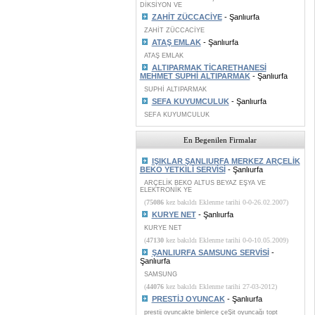
DİKSİYON VE
ZAHİT ZÜCCACİYE
- Şanlıurfa
ZAHİT ZÜCCACİYE
ATAŞ EMLAK
- Şanlıurfa
ATAŞ EMLAK
ALTIPARMAK TİCARETHANESİ
MEHMET SUPHİ ALTIPARMAK
- Şanlıurfa
SUPHİ ALTIPARMAK
SEFA KUYUMCULUK
- Şanlıurfa
SEFA KUYUMCULUK
En Begenilen Firmalar
IŞIKLAR ŞANLIURFA MERKEZ ARÇELİK
BEKO YETKİLİ SERVİSİ
- Şanlıurfa
ARÇELİK BEKO ALTUS BEYAZ EŞYA VE
ELEKTRONİK YE
(
75086
kez bakıldı Eklenme tarihi 0-0-26.02.2007)
KURYE NET
- Şanlıurfa
KURYE NET
(
47130
kez bakıldı Eklenme tarihi 0-0-10.05.2009)
ŞANLIURFA SAMSUNG SERVİSİ
-
Şanlıurfa
SAMSUNG
(
44076
kez bakıldı Eklenme tarihi 27-03-2012)
PRESTİJ OYUNCAK
- Şanlıurfa
prestij oyuncakte binlerce çeŞit oyuncağı topt