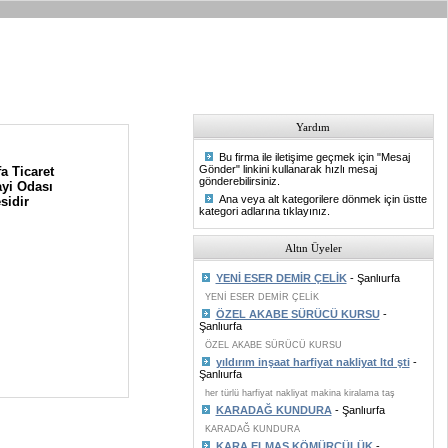
Yardım
Bu firma ile iletişime geçmek için "Mesaj
Gönder" linkini kullanarak hızlı mesaj
a Ticaret
gönderebilirsiniz.
yi Odası
Ana veya alt kategorilere dönmek için üstte
sidir
kategori adlarına tıklayınız.
Altın Üyeler
YENİ ESER DEMİR ÇELİK
- Şanlıurfa
YENİ ESER DEMİR ÇELİK
ÖZEL AKABE SÜRÜCÜ KURSU
-
Şanlıurfa
ÖZEL AKABE SÜRÜCÜ KURSU
yıldırım inşaat harfiyat nakliyat ltd şti
-
Şanlıurfa
her türlü harfiyat nakliyat makina kiralama taş
KARADAĞ KUNDURA
- Şanlıurfa
KARADAĞ KUNDURA
KARA ELMAS KÖMÜRCÜLÜK
-