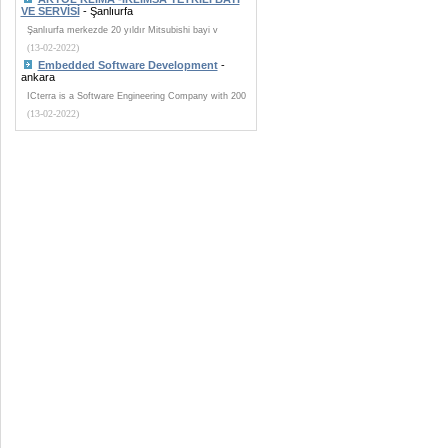
VE SERVİSİ
- Şanlıurfa
Şanlıurfa merkezde 20 yıldır Mitsubishi bayi v
(13-02-2022)
Embedded Software Development
-
ankara
ICterra is a Software Engineering Company with 200
(13-02-2022)