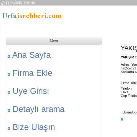
|
| YAKIŞIR TORNA
Menu
YAKI
Ana Sayfa
YAKIŞIR T
Adres: Yen
Tel:552 21
Firma Ekle
Şanlıurfa 
Firma Yetk
Uye Girisi
Telefon:
Faks:
Cep Telefo
Detaylı arama
Bulunduğu 
Bize Ulaşın