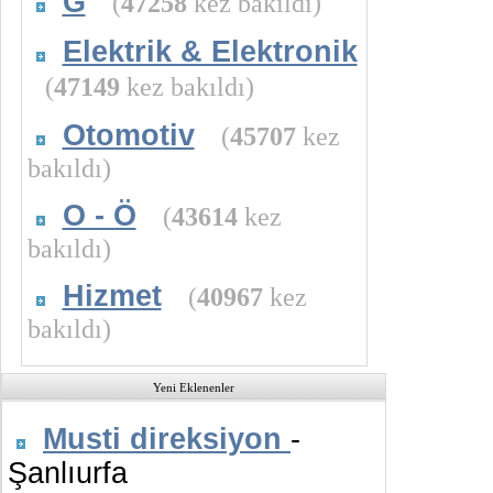
G
(
47258
kez bakıldı)
Elektrik & Elektronik
(
47149
kez bakıldı)
Otomotiv
(
45707
kez
bakıldı)
O - Ö
(
43614
kez
bakıldı)
Hizmet
(
40967
kez
bakıldı)
Yeni Eklenenler
Musti direksiyon
-
Şanlıurfa