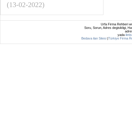
(13-02-2022)
Urfa Firma Rehberi ww
Soru, Sorun, Adres degisikligi, Hat
adres
yada
ileti
Bedava ilan Sitesi
|
Türkiye Firma R