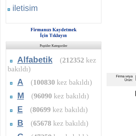
iletisim
Popüler Kategoriler
Alfabetik
(
212352
kez
bakıldı)
Firma veya
A
(
100830
kez bakıldı)
Ürün:
M
(
96090
kez bakıldı)
E
(
80699
kez bakıldı)
B
(
65678
kez bakıldı)