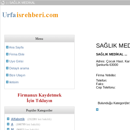
|
| SAĞLIK MEDİKAL
Menu
SAĞLIK ME
Ana Sayfa
Firma Ekle
SAĞLIK MEDİKAL ...
Uye Girisi
Adres: Çocuk Hast. KarŞ
Şanlıurfa 63000
Detaylı arama
Bize Ulaşın
Firma Yetkilisi:
Telefon:
iletisim
Faks:
Cep Telefonu:
Bulunduğu Kategori(ler
Popüler Kategoriler
Alfabetik
(
212281
kez bakıldı)
A
(
100799
kez bakıldı)
M
(
96053
kez bakıldı)