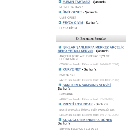
M.EMİN TAHTASIZ
- Şanlıurfa
M.EMİN TAHTASIZ
ÜMİT OFSET
- Şanlıurfa
ÜMİT OFSET
FEYZA GİYİM
- Şanlıurfa
FEYZA GİYİM
En Begenilen Firmalar
IŞIKLAR ŞANLIURFA MERKEZ ARÇELİK
BEKO YETKİLİ SERVİSİ
- Şanlıurfa
ARÇELİK BEKO ALTUS BEYAZ EŞYA VE
ELEKTRONİK YE
(
75086
kez bakıldı Eklenme tarihi 0-0-26.02.2007)
KURYE NET
- Şanlıurfa
KURYE NET
(
47131
kez bakıldı Eklenme tarihi 0-0-10.05.2009)
ŞANLIURFA SAMSUNG SERVİSİ
-
Şanlıurfa
SAMSUNG
(
44077
kez bakıldı Eklenme tarihi 27-03-2012)
PRESTİJ OYUNCAK
- Şanlıurfa
prestij oyuncakte binlerce çeŞit oyuncağı topt
(
43579
kez bakıldı Eklenme tarihi 0-0-24.07.2006)
KOÇOĞLU İSKENDER & DÖNER
-
Şanlıurfa
SİPARİŞ TELEFON : 316 00 34