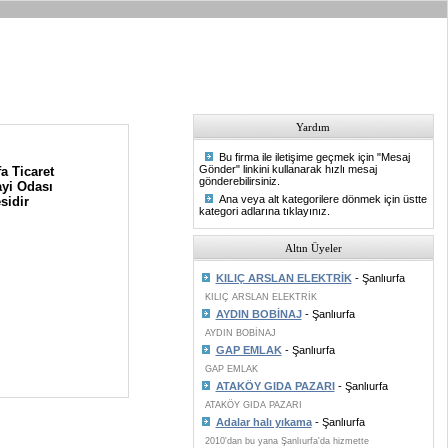
Yardım
Bu firma ile iletişime geçmek için "Mesaj
Gönder" linkini kullanarak hızlı mesaj
a Ticaret
gönderebilirsiniz.
yi Odası
Ana veya alt kategorilere dönmek için üstte
sidir
kategori adlarına tıklayınız.
Altın Üyeler
KILIÇ ARSLAN ELEKTRİK
- Şanlıurfa
KILIÇ ARSLAN ELEKTRİK
AYDIN BOBİNAJ
- Şanlıurfa
AYDIN BOBİNAJ
GAP EMLAK
- Şanlıurfa
GAP EMLAK
ATAKÖY GIDA PAZARI
- Şanlıurfa
ATAKÖY GIDA PAZARI
Adalar halı yıkama
- Şanlıurfa
2010'dan bu yana Şanlıurfa'da hizmette