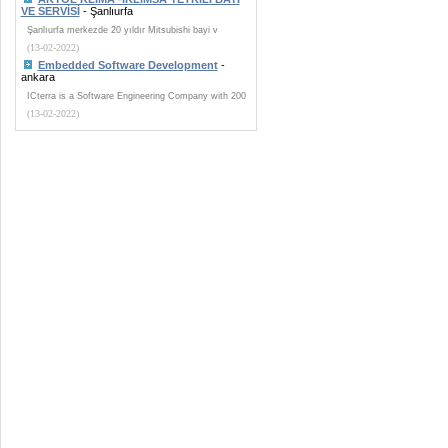
VE SERVİSİ
- Şanlıurfa
Şanlıurfa merkezde 20 yıldır Mitsubishi bayi v
(13-02-2022)
Embedded Software Development
-
ankara
ICterra is a Software Engineering Company with 200
(13-02-2022)