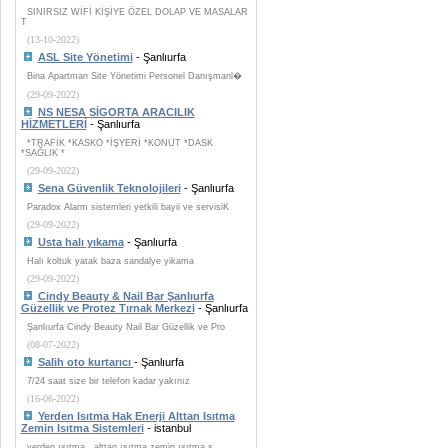
SINIRSIZ WİFİ KİŞİYE ÖZEL DOLAP VE MASALAR
T
(13-10-2022)
ASL Site Yönetimi
- Şanlıurfa
Bina Apartman Site Yönetimi Personel Danışmanl�
(29-09-2022)
NS NESA SİGORTA ARACILIK
HİZMETLERİ
- Şanlıurfa
*TRAFİK *KASKO *İŞYERİ *KONUT *DASK
*SAĞLIK *
(29-09-2022)
Sena Güvenlik Teknolojileri
- Şanlıurfa
Paradox Alarm sistemleri yetkili bayii ve servisiK
(29-09-2022)
Usta halı yıkama
- Şanlıurfa
Halı koltuk yatak baza sandalye yikama
(29-09-2022)
Cindy Beauty & Nail Bar Şanlıurfa
Güzellik ve Protez Tırnak Merkezi
- Şanlıurfa
Şanlıurfa Cindy Beauty Nail Bar Güzellik ve Pro
(08-07-2022)
Salih oto kurtarıcı
- Şanlıurfa
7/24 saat size bir telefon kadar yakınız
(16-06-2022)
Yerden Isıtma Hak Enerji Alttan Isıtma
Zemin Isıtma Sistemleri
- istanbul
yerden ısıtma , alttan ısıtma zemin ısıtma s