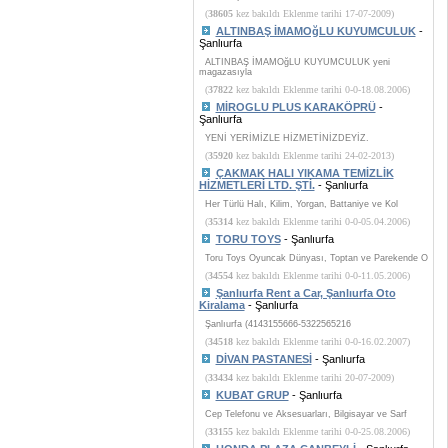
(
38605
kez bakıldı Eklenme tarihi 17-07-2009)
ALTINBAŞ İMAMOğLU KUYUMCULUK
-
Şanlıurfa
ALTINBAŞ İMAMOğLU KUYUMCULUK yeni
magazasıyla
(
37822
kez bakıldı Eklenme tarihi 0-0-18.08.2006)
MİROGLU PLUS KARAKÖPRÜ
-
Şanlıurfa
YENİ YERİMİZLE HİZMETİNİZDEYİZ.
(
35920
kez bakıldı Eklenme tarihi 24-02-2013)
ÇAKMAK HALI YIKAMA TEMİZLİK
HİZMETLERİ LTD. ŞTİ.
- Şanlıurfa
Her Türlü Halı, Kilim, Yorgan, Battaniye ve Kol
(
35314
kez bakıldı Eklenme tarihi 0-0-05.04.2006)
TORU TOYS
- Şanlıurfa
Toru Toys Oyuncak Dünyası, Toptan ve Parekende O
(
34554
kez bakıldı Eklenme tarihi 0-0-11.05.2006)
Şanlıurfa Rent a Car, Şanlıurfa Oto
Kiralama
- Şanlıurfa
Şanlıurfa (4143155666-5322565216
(
34518
kez bakıldı Eklenme tarihi 0-0-16.02.2007)
DİVAN PASTANESİ
- Şanlıurfa
(
33434
kez bakıldı Eklenme tarihi 20-07-2009)
KUBAT GRUP
- Şanlıurfa
Cep Telefonu ve Aksesuarları, Bilgisayar ve Sarf
(
33155
kez bakıldı Eklenme tarihi 0-0-25.08.2006)