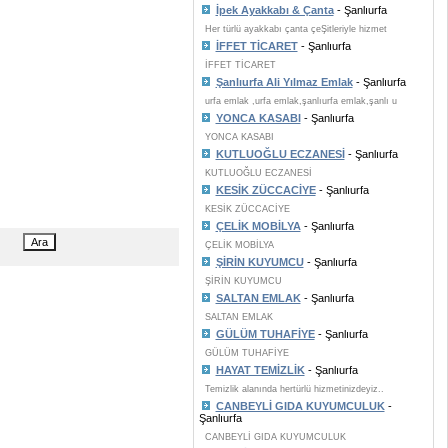
İpek Ayakkabı & Çanta
- Şanlıurfa
Her türlü ayakkabı çanta çeŞitleriyle hizmet
İFFET TİCARET
- Şanlıurfa
İFFET TİCARET
Şanlıurfa Ali Yılmaz Emlak
- Şanlıurfa
urfa emlak ,urfa emlak,şanlıurfa emlak,şanlı u
YONCA KASABI
- Şanlıurfa
YONCA KASABI
KUTLUOĞLU ECZANESİ
- Şanlıurfa
KUTLUOĞLU ECZANESİ
KESİK ZÜCCACİYE
- Şanlıurfa
KESİK ZÜCCACİYE
ÇELİK MOBİLYA
- Şanlıurfa
ÇELİK MOBİLYA
ŞİRİN KUYUMCU
- Şanlıurfa
ŞİRİN KUYUMCU
SALTAN EMLAK
- Şanlıurfa
SALTAN EMLAK
GÜLÜM TUHAFİYE
- Şanlıurfa
GÜLÜM TUHAFİYE
HAYAT TEMİZLİK
- Şanlıurfa
Temizlik alanında hertürlü hizmetinizdeyiz..
CANBEYLİ GIDA KUYUMCULUK
-
Şanlıurfa
CANBEYLİ GIDA KUYUMCULUK