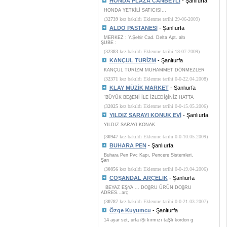
HONDA PLAZA CANBEYLİ
- Şanlıurfa
HONDA YETKİLİ SATICISI...
(
32739
kez bakıldı Eklenme tarihi 29-06-2009)
ALDO PASTANESİ
- Şanlıurfa
MERKEZ : Y.Şehir Cad. Delta Apt. altı
ŞUBE :
(
32383
kez bakıldı Eklenme tarihi 18-07-2009)
KANÇUL TURİZM
- Şanlıurfa
KANÇUL TURİZM MUHAMMET DÖNMEZLER
(
32371
kez bakıldı Eklenme tarihi 0-0-22.04.2008)
KLAY MÜZİK MARKET
- Şanlıurfa
"BÜYÜK BEğENİ İLE İZLEDİğİNİZ HATTA
(
32025
kez bakıldı Eklenme tarihi 0-0-15.05.2006)
YILDIZ SARAYI KONUK EVİ
- Şanlıurfa
YILDIZ SARAYI KONAK
(
30947
kez bakıldı Eklenme tarihi 0-0-10.05.2009)
BUHARA PEN
- Şanlıurfa
Buhara Pen Pvc Kapı, Pencere Sistemleri,
Şan
(
30856
kez bakıldı Eklenme tarihi 0-0-19.04.2006)
COŞANDAL ARÇELİK
- Şanlıurfa
BEYAZ EŞYA ... DOğRU ÜRÜN DOğRU
ADRES...arç
(
30787
kez bakıldı Eklenme tarihi 0-0-21.03.2007)
Özge Kuyumcu
- Şanlıurfa
14 ayar set, urfa iŞi kırmızı taŞlı kordon g