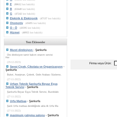
E
(
80612
kez bakıldı)
B
(
65640
kez bakıldı)
G
(
47242
kez bakıldı)
Elektrik & Elektronik
(
47137
kez bakıldı)
Otomotiv
(
45695
kez bakıldı)
O - Ö
(
43595
kez bakıldı)
Hizmet
(
40955
kez bakıldı)
Yeni Eklenenler
Musti direksiyon
- Şanlıurfa
Oto direksiyon tamir bakım onarım servisi
Her
(29-12-2023)
Firma veya Ürün:
Sevgi Çiçek, Çikolata ve Organizasyon
-
Şanlıurfa
Buket, Aranjman, Çelenk, Gelin Arabası Süsleme,
(27-11-2022)
Urfam Teknik Şanlıurfa Beyaz Eşya
Teknik Servisi
- Şanlıurfa
Şanlıurfa Beyaz Eşya Teknik Servisi, Buzdolabı
(27-11-2022)
Urfa Matbaa
- Şanlıurfa
Şanlı Urfa matbaa denildiğinde akla ilk Urfa Ma
(27-11-2022)
maximum çalışma salonu
- Şanlıurfa