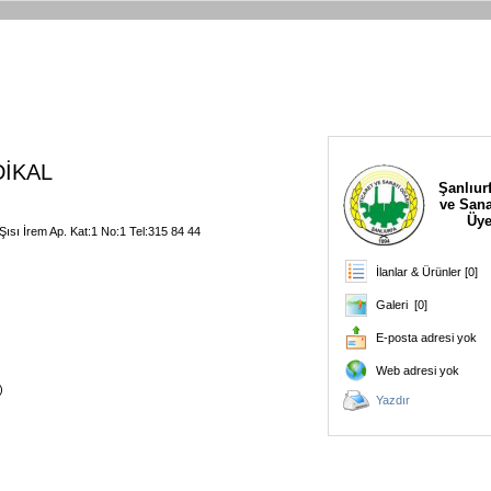
DİKAL
Şanlıurf
ve Sana
Üye
ısı İrem Ap. Kat:1 No:1 Tel:315 84 44
İlanlar & Ürünler [0]
Galeri [0]
E-posta adresi yok
Web adresi yok
)
Yazdır