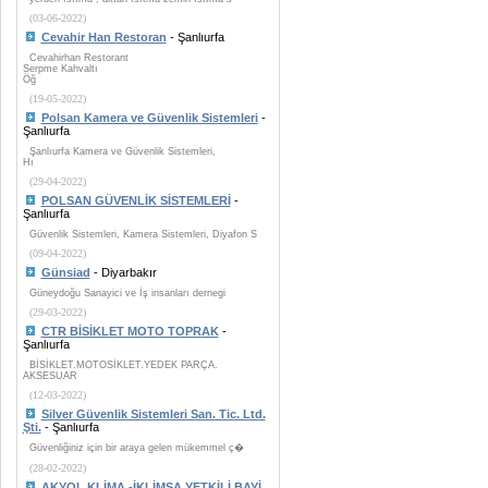
(03-06-2022)
Cevahir Han Restoran
- Şanlıurfa
Cevahirhan Restorant
Serpme Kahvaltı
Öğ
(19-05-2022)
Polsan Kamera ve Güvenlik Sistemleri
-
Şanlıurfa
Şanlıurfa Kamera ve Güvenlik Sistemleri,
Hı
(29-04-2022)
POLSAN GÜVENLİK SİSTEMLERİ
-
Şanlıurfa
Güvenlik Sistemleri, Kamera Sistemleri, Diyafon S
(09-04-2022)
Günsiad
- Diyarbakır
Güneydoğu Sanayici ve İş insanları dernegi
(29-03-2022)
CTR BİSİKLET MOTO TOPRAK
-
Şanlıurfa
BİSİKLET.MOTOSİKLET.YEDEK PARÇA.
AKSESUAR
(12-03-2022)
Silver Güvenlik Sistemleri San. Tic. Ltd.
Şti.
- Şanlıurfa
Güvenliğiniz için bir araya gelen mükemmel ç�
(28-02-2022)
AKYOL KLİMA -İKLİMSA YETKİLİ BAYİ