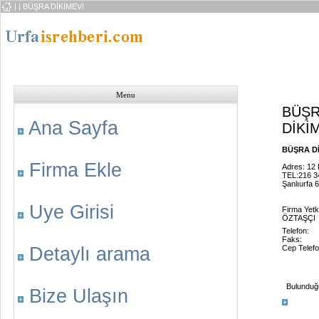
|
| BÜŞRA DİKİMEVİ
Menu
BÜŞ
Ana Sayfa
DİKİ
BÜŞRA DİK
Firma Ekle
Adres: 12 
TEL:216 3
Şanlıurfa 
Uye Girisi
Firma Yetk
ÖZTAŞÇI
Telefon:
Faks:
Detaylı arama
Cep Telefo
Bulunduğu 
Bize Ulaşın