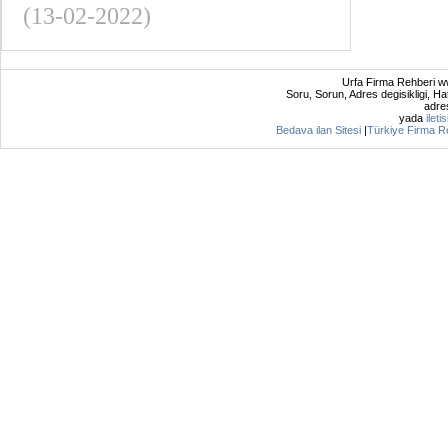
(13-02-2022)
Urfa Firma Rehberi ww
Soru, Sorun, Adres degisikligi, Hat
adres
yada
ileti
Bedava ilan Sitesi
|
Türkiye Firma R