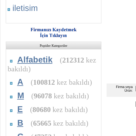
iletisim
Popüler Kategoriler
Alfabetik
(
212312
kez
bakıldı)
A
(
100812
kez bakıldı)
Firma veya
Ürün:
M
(
96078
kez bakıldı)
E
(
80680
kez bakıldı)
B
(
65665
kez bakıldı)