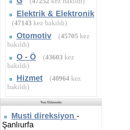
G
(
47252
kez bakıldı)
Elektrik & Elektronik
(
47143
kez bakıldı)
Otomotiv
(
45705
kez
bakıldı)
O - Ö
(
43603
kez
bakıldı)
Hizmet
(
40964
kez
bakıldı)
Yeni Eklenenler
Musti direksiyon
-
Şanlıurfa