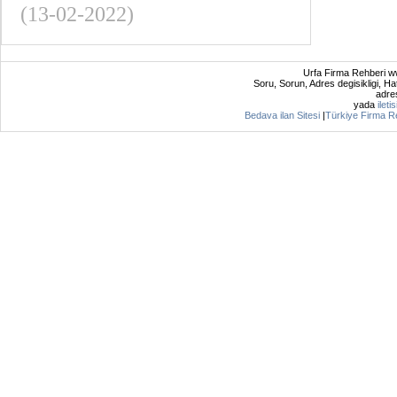
(13-02-2022)
Urfa Firma Rehberi ww
Soru, Sorun, Adres degisikligi, Hat
adres
yada
ileti
Bedava ilan Sitesi
|
Türkiye Firma R