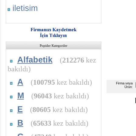
iletisim
Popüler Kategoriler
Alfabetik
(
212276
kez
bakıldı)
A
(
100795
kez bakıldı)
Firma veya
Ürün:
M
(
96043
kez bakıldı)
E
(
80605
kez bakıldı)
B
(
65633
kez bakıldı)