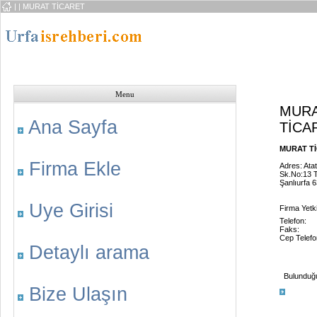
|
| MURAT TİCARET
Menu
MUR
Ana Sayfa
TİCA
MURAT Tİ
Firma Ekle
Adres: At
Sk.No:13 T
Şanlıurfa 
Uye Girisi
Firma Yetkil
Telefon:
Faks:
Cep Telefo
Detaylı arama
Bulunduğu 
Bize Ulaşın