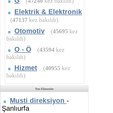
G
(
47240
kez bakıldı)
Elektrik & Elektronik
(
47137
kez bakıldı)
Otomotiv
(
45695
kez
bakıldı)
O - Ö
(
43594
kez
bakıldı)
Hizmet
(
40955
kez
bakıldı)
Yeni Eklenenler
Musti direksiyon
-
Şanlıurfa