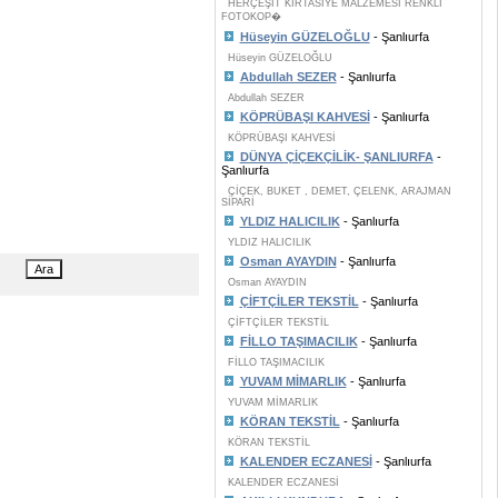
HERÇEŞİT KIRTASİYE MALZEMESİ RENKLİ
FOTOKOP�
Hüseyin GÜZELOĞLU
- Şanlıurfa
Hüseyin GÜZELOĞLU
Abdullah SEZER
- Şanlıurfa
Abdullah SEZER
KÖPRÜBAŞI KAHVESİ
- Şanlıurfa
KÖPRÜBAŞI KAHVESİ
DÜNYA ÇİÇEKÇİLİK- ŞANLIURFA
-
Şanlıurfa
ÇİÇEK, BUKET , DEMET, ÇELENK, ARAJMAN
SİPARİ
YLDIZ HALICILIK
- Şanlıurfa
YLDIZ HALICILIK
Osman AYAYDIN
- Şanlıurfa
Osman AYAYDIN
ÇİFTÇİLER TEKSTİL
- Şanlıurfa
ÇİFTÇİLER TEKSTİL
FİLLO TAŞIMACILIK
- Şanlıurfa
FİLLO TAŞIMACILIK
YUVAM MİMARLIK
- Şanlıurfa
YUVAM MİMARLIK
KÖRAN TEKSTİL
- Şanlıurfa
KÖRAN TEKSTİL
KALENDER ECZANESİ
- Şanlıurfa
KALENDER ECZANESİ