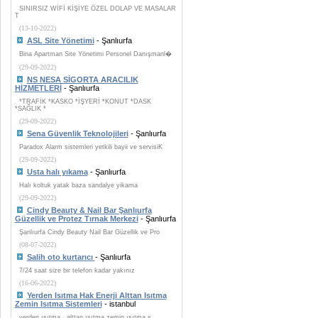
SINIRSIZ WİFİ KİŞİYE ÖZEL DOLAP VE MASALAR
T
(13-10-2022)
ASL Site Yönetimi
- Şanlıurfa
Bina Apartman Site Yönetimi Personel Danışmanl�
(29-09-2022)
NS NESA SİGORTA ARACILIK
HİZMETLERİ
- Şanlıurfa
*TRAFİK *KASKO *İŞYERİ *KONUT *DASK
*SAĞLIK *
(29-09-2022)
Sena Güvenlik Teknolojileri
- Şanlıurfa
Paradox Alarm sistemleri yetkili bayii ve servisiK
(29-09-2022)
Usta halı yıkama
- Şanlıurfa
Halı koltuk yatak baza sandalye yikama
(29-09-2022)
Cindy Beauty & Nail Bar Şanlıurfa
Güzellik ve Protez Tırnak Merkezi
- Şanlıurfa
Şanlıurfa Cindy Beauty Nail Bar Güzellik ve Pro
(08-07-2022)
Salih oto kurtarıcı
- Şanlıurfa
7/24 saat size bir telefon kadar yakınız
(16-06-2022)
Yerden Isıtma Hak Enerji Alttan Isıtma
Zemin Isıtma Sistemleri
- istanbul
yerden ısıtma , alttan ısıtma zemin ısıtma s