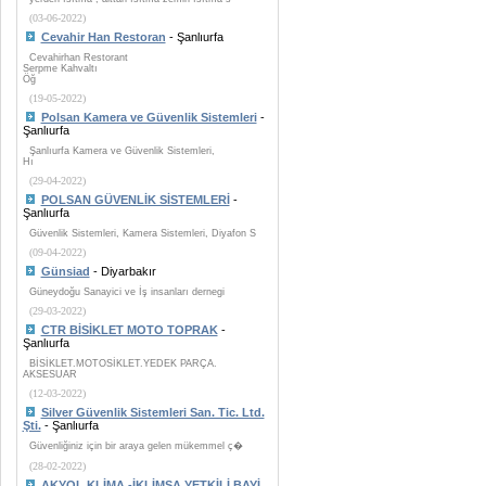
(03-06-2022)
Cevahir Han Restoran
- Şanlıurfa
Cevahirhan Restorant
Serpme Kahvaltı
Öğ
(19-05-2022)
Polsan Kamera ve Güvenlik Sistemleri
-
Şanlıurfa
Şanlıurfa Kamera ve Güvenlik Sistemleri,
Hı
(29-04-2022)
POLSAN GÜVENLİK SİSTEMLERİ
-
Şanlıurfa
Güvenlik Sistemleri, Kamera Sistemleri, Diyafon S
(09-04-2022)
Günsiad
- Diyarbakır
Güneydoğu Sanayici ve İş insanları dernegi
(29-03-2022)
CTR BİSİKLET MOTO TOPRAK
-
Şanlıurfa
BİSİKLET.MOTOSİKLET.YEDEK PARÇA.
AKSESUAR
(12-03-2022)
Silver Güvenlik Sistemleri San. Tic. Ltd.
Şti.
- Şanlıurfa
Güvenliğiniz için bir araya gelen mükemmel ç�
(28-02-2022)
AKYOL KLİMA -İKLİMSA YETKİLİ BAYİ