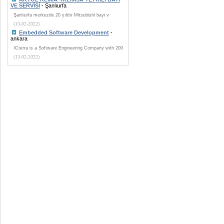
VE SERVİSİ
- Şanlıurfa
Şanlıurfa merkezde 20 yıldır Mitsubishi bayi v
(13-02-2022)
Embedded Software Development
-
ankara
ICterra is a Software Engineering Company with 200
(13-02-2022)