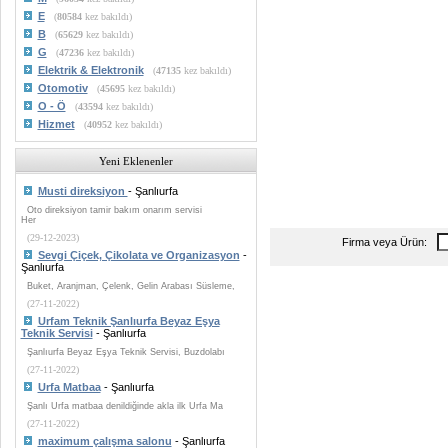
E
(
80584
kez bakıldı)
B
(
65629
kez bakıldı)
G
(
47236
kez bakıldı)
Elektrik & Elektronik
(
47135
kez bakıldı)
Otomotiv
(
45695
kez bakıldı)
O - Ö
(
43594
kez bakıldı)
Hizmet
(
40952
kez bakıldı)
Yeni Eklenenler
Musti direksiyon
- Şanlıurfa
Oto direksiyon tamir bakım onarım servisi
Her
(29-12-2023)
Firma veya Ürün:
Sevgi Çiçek, Çikolata ve Organizasyon
-
Şanlıurfa
Buket, Aranjman, Çelenk, Gelin Arabası Süsleme,
(27-11-2022)
Urfam Teknik Şanlıurfa Beyaz Eşya
Teknik Servisi
- Şanlıurfa
Şanlıurfa Beyaz Eşya Teknik Servisi, Buzdolabı
(27-11-2022)
Urfa Matbaa
- Şanlıurfa
Şanlı Urfa matbaa denildiğinde akla ilk Urfa Ma
(27-11-2022)
maximum çalışma salonu
- Şanlıurfa