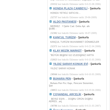
(
33152
kez bakıldı Eklenme tarihi 0-0-25.08.2006)
HONDA PLAZA CANBEYLİ
- Şanlıurfa
HONDA YETKİLİ SATICISI...
(
32737
kez bakıldı Eklenme tarihi 29-06-2009)
ALDO PASTANESİ
- Şanlıurfa
MERKEZ : Y.Şehir Cad. Delta Apt. altı
ŞUBE :
(
32382
kez bakıldı Eklenme tarihi 18-07-2009)
KANÇUL TURİZM
- Şanlıurfa
KANÇUL TURİZM MUHAMMET DÖNMEZLER
(
32371
kez bakıldı Eklenme tarihi 0-0-22.04.2008)
KLAY MÜZİK MARKET
- Şanlıurfa
"BÜYÜK BEğENİ İLE İZLEDİğİNİZ HATTA
(
32023
kez bakıldı Eklenme tarihi 0-0-15.05.2006)
YILDIZ SARAYI KONUK EVİ
- Şanlıurfa
YILDIZ SARAYI KONAK
(
30946
kez bakıldı Eklenme tarihi 0-0-10.05.2009)
BUHARA PEN
- Şanlıurfa
Buhara Pen Pvc Kapı, Pencere Sistemleri,
Şan
(
30855
kez bakıldı Eklenme tarihi 0-0-19.04.2006)
COŞANDAL ARÇELİK
- Şanlıurfa
BEYAZ EŞYA ... DOğRU ÜRÜN DOğRU
ADRES...arç
(
30786
kez bakıldı Eklenme tarihi 0-0-21.03.2007)