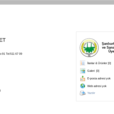
ET
Şanlıurf
ve Sana
Üye
o:91 Tel:511 67 09
İlanlar & Ürünler [0]
Galeri [0]
E-posta adresi yok
Web adresi yok
)
Yazdır