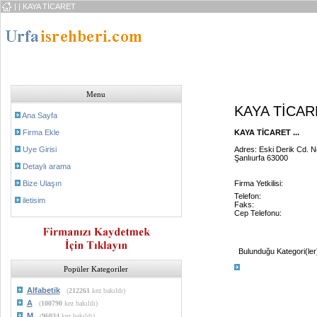
|
| KAYA TİCARET
Menu
KAYA TİCAR
Ana Sayfa
Firma Ekle
KAYA TİCARET ...
Uye Girisi
Adres: Eski Derik Cd. N
Şanlıurfa 63000
Detaylı arama
Bize Ulaşın
Firma Yetkilisi:
Telefon:
iletisim
Faks:
Cep Telefonu:
Bulunduğu Kategori(ler
Popüler Kategoriler
Alfabetik
(
212261
kez bakıldı)
A
(
100790
kez bakıldı)
M
(
96034
kez bakıldı)