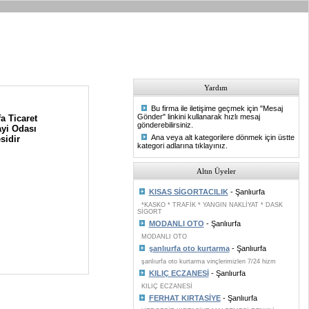
Yardım
Bu firma ile iletişime geçmek için "Mesaj
Gönder" linkini kullanarak hızlı mesaj
a Ticaret
gönderebilirsiniz.
yi Odası
Ana veya alt kategorilere dönmek için üstte
sidir
kategori adlarına tıklayınız.
Altın Üyeler
KISAS SİGORTACILIK
- Şanlıurfa
*KASKO * TRAFİK * YANGIN NAKLİYAT * DASK
SİGORT
MODANLI OTO
- Şanlıurfa
MODANLI OTO
şanlıurfa oto kurtarma
- Şanlıurfa
şanlıurfa oto kurtarma vinçlerimizlen 7/24 hizm
KILIÇ ECZANESİ
- Şanlıurfa
KILIÇ ECZANESİ
FERHAT KIRTASİYE
- Şanlıurfa