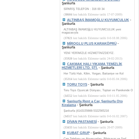
Şanlıurfa
SİPARİŞ TELEFON : 316 00 34
(
38604
kez bakıldı Eklenme tarihi 17-07-2009)
ALTINBAŞ İMAMOğLU KUYUMCULUK
-
Şanlıurfa
ALTINBAŞ İMAMOğLU KUYUMCULUK yeni
magazasıyla
(
37821
kez bakıldı Eklenme tarihi 0-0-18.08.2006)
MİROGLU PLUS KARAKÖPRÜ
-
Şanlıurfa
YENİ YERİMİZLE HİZMETİNİZDEYİZ.
(
35920
kez bakıldı Eklenme tarihi 24-02-2013)
ÇAKMAK HALI YIKAMA TEMİZLİK
HİZMETLERİ LTD. ŞTİ.
- Şanlıurfa
Her Türlü Halı, Kilim, Yorgan, Battaniye ve Kol
(
35314
kez bakıldı Eklenme tarihi 0-0-05.04.2006)
TORU TOYS
- Şanlıurfa
Toru Toys Oyuncak Dünyası, Toptan ve Parekende O
(
34552
kez bakıldı Eklenme tarihi 0-0-11.05.2006)
Şanlıurfa Rent a Car, Şanlıurfa Oto
Kiralama
- Şanlıurfa
Şanlıurfa (4143155666-5322565216
(
34517
kez bakıldı Eklenme tarihi 0-0-16.02.2007)
DİVAN PASTANESİ
- Şanlıurfa
(
33433
kez bakıldı Eklenme tarihi 20-07-2009)
KUBAT GRUP
- Şanlıurfa
Cep Telefonu ve Aksesuarları, Bilgisayar ve Sarf