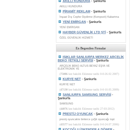
AKILLI KUNDURA
- Şanlıurfa
AKILLI KUNDURA
PİRAMİT REKLAM
- Şanlıurfa
İnşaat Dış Cephe Giydirme (Kompozit) Kabartma
YENİ EMİRGAN
- Şanlıurfa
YENİ EMİRGAN
HAYBER GÜVENLİK LTD ŞTİ
- Şanlıurfa
ÖZEL GÜVENLİK HİZMETİ
En Begenilen Firmalar
IŞIKLAR ŞANLIURFA MERKEZ ARÇELİK
BEKO YETKİLİ SERVİSİ
- Şanlıurfa
ARÇELİK BEKO ALTUS BEYAZ EŞYA VE
ELEKTRONİK YE
(
75086
kez bakıldı Eklenme tarihi 0-0-26.02.2007)
KURYE NET
- Şanlıurfa
KURYE NET
(
47130
kez bakıldı Eklenme tarihi 0-0-10.05.2009)
ŞANLIURFA SAMSUNG SERVİSİ
-
Şanlıurfa
SAMSUNG
(
44076
kez bakıldı Eklenme tarihi 27-03-2012)
PRESTİJ OYUNCAK
- Şanlıurfa
prestij oyuncakte binlerce çeŞit oyuncağı topt
(
43577
kez bakıldı Eklenme tarihi 0-0-24.07.2006)
KOÇOĞLU İSKENDER & DÖNER
-