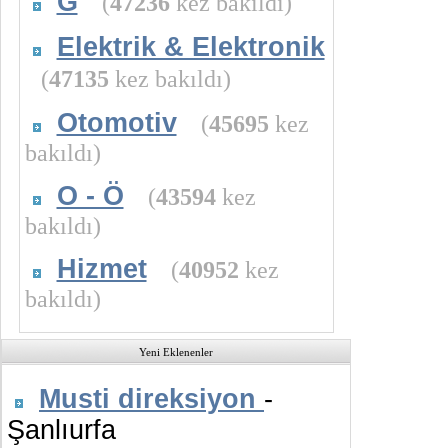
G
(
47236
kez bakıldı)
Elektrik & Elektronik
(
47135
kez bakıldı)
Otomotiv
(
45695
kez
bakıldı)
O - Ö
(
43594
kez
bakıldı)
Hizmet
(
40952
kez
bakıldı)
Yeni Eklenenler
Musti direksiyon
-
Şanlıurfa