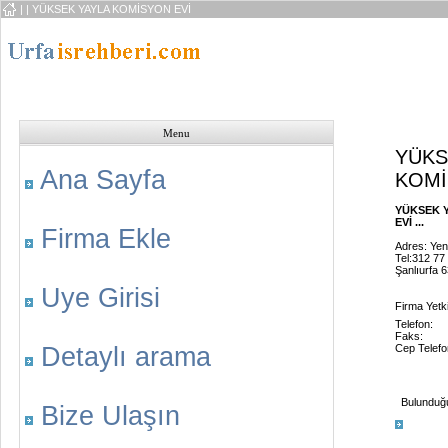
|
| YÜKSEK YAYLA KOMİSYON EVİ
Menu
YÜKS
Ana Sayfa
KOMİ
YÜKSEK 
EVİ ...
Firma Ekle
Adres: Yen
Tel:312 77
Şanlıurfa 
Uye Girisi
Firma Yetkil
Telefon:
Faks:
Detaylı arama
Cep Telefo
Bulunduğu 
Bize Ulaşın