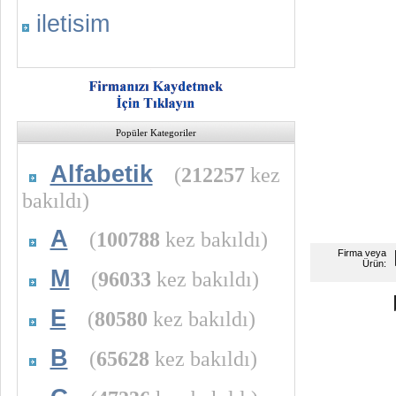
iletisim
Popüler Kategoriler
Alfabetik
(
212257
kez
bakıldı)
A
(
100788
kez bakıldı)
Firma veya
Ürün:
M
(
96033
kez bakıldı)
E
(
80580
kez bakıldı)
B
(
65628
kez bakıldı)