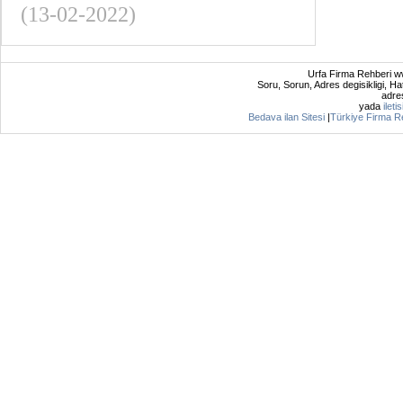
(13-02-2022)
Urfa Firma Rehberi ww
Soru, Sorun, Adres degisikligi, Hat
adres
yada
ileti
Bedava ilan Sitesi
|
Türkiye Firma R