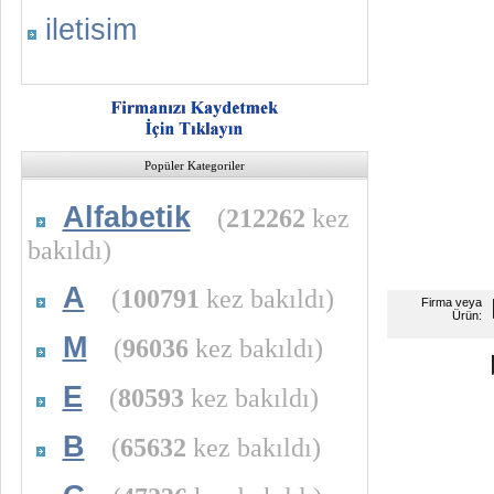
iletisim
Popüler Kategoriler
Alfabetik
(
212262
kez
bakıldı)
A
(
100791
kez bakıldı)
Firma veya
Ürün:
M
(
96036
kez bakıldı)
E
(
80593
kez bakıldı)
B
(
65632
kez bakıldı)