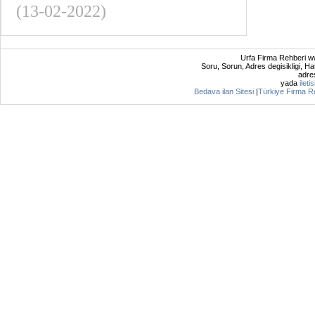
(13-02-2022)
Urfa Firma Rehberi ww
Soru, Sorun, Adres degisikligi, Hat
adres
yada
ileti
Bedava ilan Sitesi
|
Türkiye Firma R