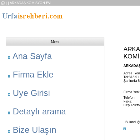
|
| ARKADAŞ KOMİSYON EVİ
Menu
ARK
Ana Sayfa
KOMİ
ARKADAŞ 
Firma Ekle
Adres: Yen
Tel:313 91
Şanlıurfa 
Uye Girisi
Firma Yetkil
Telefon:
Faks:
Cep Telefo
Detaylı arama
Bulunduğu 
Bize Ulaşın