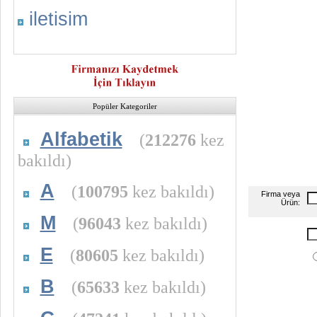
iletisim
Popüler Kategoriler
Alfabetik
(
212276
kez
bakıldı)
A
(
100795
kez bakıldı)
Firma veya
Ürün:
M
(
96043
kez bakıldı)
E
(
80605
kez bakıldı)
B
(
65633
kez bakıldı)