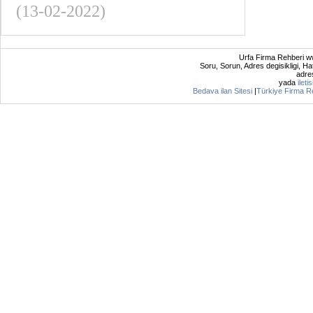
(13-02-2022)
Urfa Firma Rehberi ww
Soru, Sorun, Adres degisikligi, Hat
adres
yada
ileti
Bedava ilan Sitesi
|
Türkiye Firma R