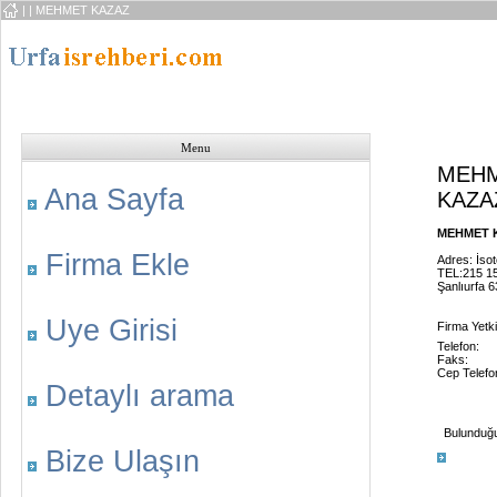
|
| MEHMET KAZAZ
Menu
MEH
Ana Sayfa
KAZA
MEHMET K
Firma Ekle
Adres: İso
TEL:215 1
Şanlıurfa 
Uye Girisi
Firma Yetkil
Telefon:
Faks:
Cep Telefo
Detaylı arama
Bulunduğu 
Bize Ulaşın