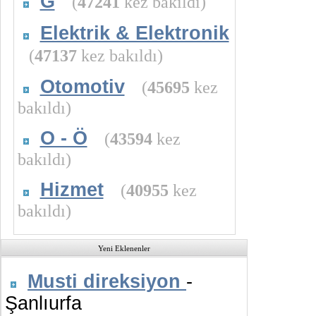
G
(
47241
kez bakıldı)
Elektrik & Elektronik
(
47137
kez bakıldı)
Otomotiv
(
45695
kez
bakıldı)
O - Ö
(
43594
kez
bakıldı)
Hizmet
(
40955
kez
bakıldı)
Yeni Eklenenler
Musti direksiyon
-
Şanlıurfa