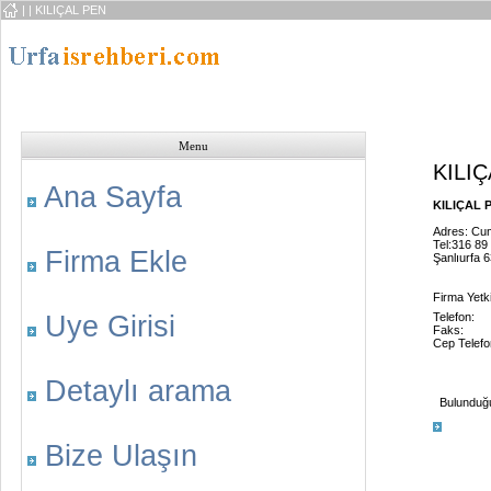
|
| KILIÇAL PEN
Menu
KILI
Ana Sayfa
KILIÇAL P
Adres: Cu
Tel:316 89
Firma Ekle
Şanlıurfa 
Firma Yetkil
Uye Girisi
Telefon:
Faks:
Cep Telefo
Detaylı arama
Bulunduğu 
Bize Ulaşın