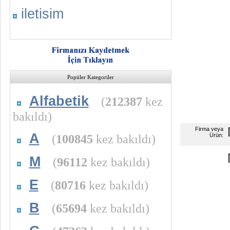
iletisim
Popüler Kategoriler
Alfabetik
(
212387
kez
bakıldı)
Firma veya
A
(
100845
kez bakıldı)
Ürün:
M
(
96112
kez bakıldı)
E
(
80716
kez bakıldı)
B
(
65694
kez bakıldı)