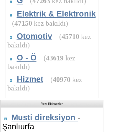
G
(
47263
kez bakıldı)
Elektrik & Elektronik
(
47150
kez bakıldı)
Otomotiv
(
45710
kez
bakıldı)
O - Ö
(
43619
kez
bakıldı)
Hizmet
(
40970
kez
bakıldı)
Yeni Eklenenler
Musti direksiyon
-
Şanlıurfa