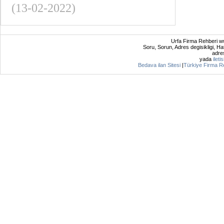
(13-02-2022)
Urfa Firma Rehberi ww
Soru, Sorun, Adres degisikligi, Hat
adres
yada
ileti
Bedava ilan Sitesi
|
Türkiye Firma R