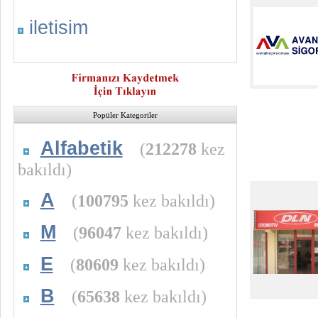
iletisim
Popüler Kategoriler
Alfabetik
(
212278
kez
bakıldı)
A
(
100795
kez bakıldı)
M
(
96047
kez bakıldı)
E
(
80609
kez bakıldı)
B
(
65638
kez bakıldı)