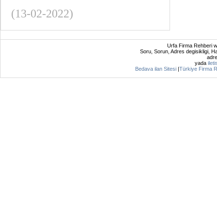
(13-02-2022)
Urfa Firma Rehberi w
Soru, Sorun, Adres degisikligi, Hat
adre
yada
ilet
Bedava ilan Sitesi
|
Türkiye Firma R