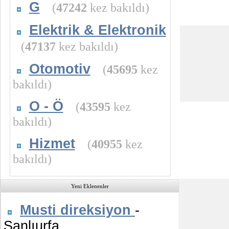
G
(
47242
kez bakıldı)
Elektrik & Elektronik
(
47137
kez bakıldı)
Otomotiv
(
45695
kez
bakıldı)
O - Ö
(
43595
kez
bakıldı)
Hizmet
(
40955
kez
bakıldı)
Yeni Eklenenler
Musti direksiyon
-
Şanlıurfa