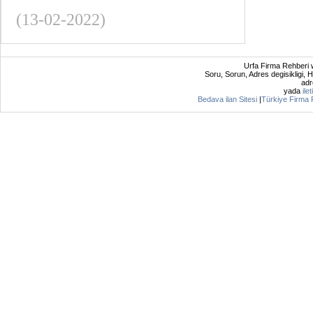
(13-02-2022)
Urfa Firma Rehberi 
Soru, Sorun, Adres degisikligi, Ha
adr
yada
ile
Bedava ilan Sitesi
|
Türkiye Firma 