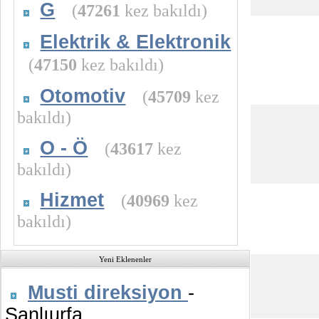
G
(
47261
kez bakıldı)
Elektrik & Elektronik
(
47150
kez bakıldı)
Otomotiv
(
45709
kez
bakıldı)
O - Ö
(
43617
kez
bakıldı)
Hizmet
(
40969
kez
bakıldı)
Yeni Eklenenler
Musti direksiyon
-
Şanlıurfa