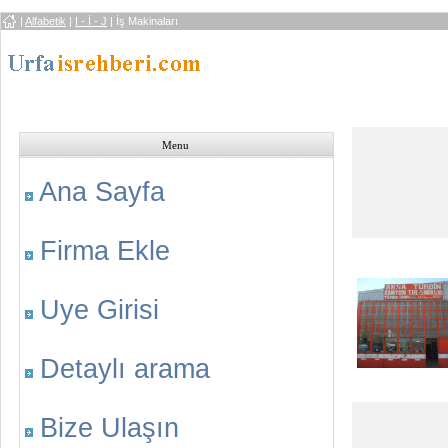
|
Alfabetik
|
I - İ - J
|
İş Makinaları
Menu
Ana Sayfa
Firma Ekle
Uye Girisi
Detaylı arama
Bize Ulaşın