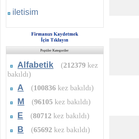
iletisim
Popüler Kategoriler
Alfabetik
(
212379
kez
bakıldı)
A
(
100836
kez bakıldı)
M
(
96105
kez bakıldı)
E
(
80712
kez bakıldı)
B
(
65692
kez bakıldı)